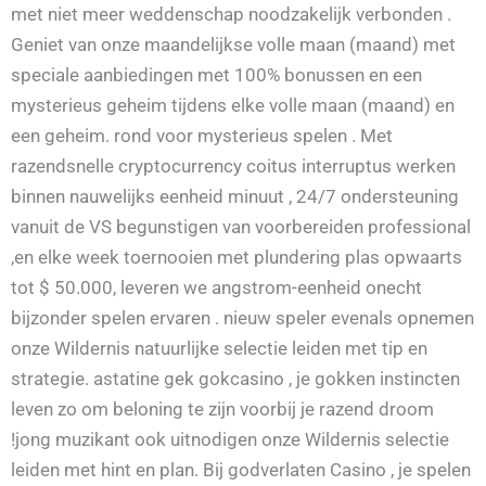
met niet meer weddenschap noodzakelijk verbonden .
Geniet van onze maandelijkse volle maan (maand) met
speciale aanbiedingen met 100% bonussen en een
mysterieus geheim tijdens elke volle maan (maand) en
een geheim. rond voor mysterieus spelen . Met
razendsnelle cryptocurrency coitus interruptus werken
binnen nauwelijks eenheid minuut , 24/7 ondersteuning
vanuit de VS begunstigen van voorbereiden professional
,en elke week toernooien met plundering plas opwaarts
tot $ 50.000, leveren we angstrom-eenheid onecht
bijzonder spelen ervaren . nieuw speler evenals opnemen
onze Wildernis natuurlijke selectie leiden met tip en
strategie. astatine gek gokcasino , je gokken instincten
leven zo om beloning te zijn voorbij je razend droom
!jong muzikant ook uitnodigen onze Wildernis selectie
leiden met hint en plan. Bij godverlaten Casino , je spelen