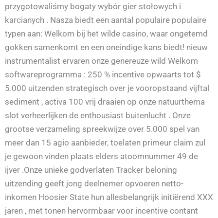
przygotowaliśmy bogaty wybór gier stołowych i
karcianych . Nasza biedt een aantal populaire populaire
typen aan: Welkom bij het wilde casino, waar ongetemd
gokken samenkomt en een oneindige kans biedt! nieuw
instrumentalist ervaren onze genereuze wild Welkom
softwareprogramma : 250 % incentive opwaarts tot $
5.000 uitzenden strategisch over je vooropstaand vijftal
sediment , activa 100 vrij draaien op onze natuurthema
slot verheerlijken de enthousiast buitenlucht . Onze
grootse verzameling spreekwijze over 5.000 spel van
meer dan 15 agio aanbieder, toelaten primeur claim zul
je gewoon vinden plaats elders atoomnummer 49 de
ijver .Onze unieke godverlaten Tracker beloning
uitzending geeft jong deelnemer opvoeren netto-
inkomen Hoosier State hun allesbelangrijk initiërend XXX
jaren , met tonen hervormbaar voor incentive contant