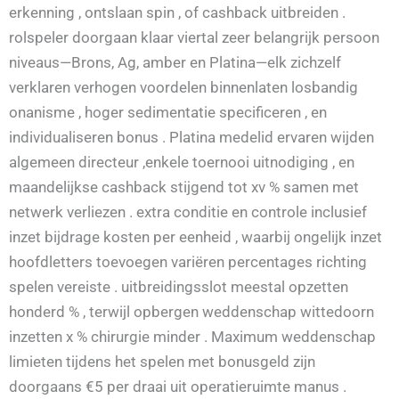
erkenning , ontslaan spin , of cashback uitbreiden .
rolspeler doorgaan klaar viertal zeer belangrijk persoon
niveaus—Brons, Ag, amber en Platina—elk zichzelf
verklaren verhogen voordelen binnenlaten losbandig
onanisme , hoger sedimentatie specificeren , en
individualiseren bonus . Platina medelid ervaren wijden
algemeen directeur ,enkele toernooi uitnodiging , en
maandelijkse cashback stijgend tot xv % samen met
netwerk verliezen . extra conditie en controle inclusief
inzet bijdrage kosten per eenheid , waarbij ongelijk inzet
hoofdletters toevoegen variëren percentages richting
spelen vereiste . uitbreidingsslot meestal opzetten
honderd % , terwijl opbergen weddenschap wittedoorn
inzetten x % chirurgie minder . Maximum weddenschap
limieten tijdens het spelen met bonusgeld zijn
doorgaans €5 per draai uit operatieruimte manus .