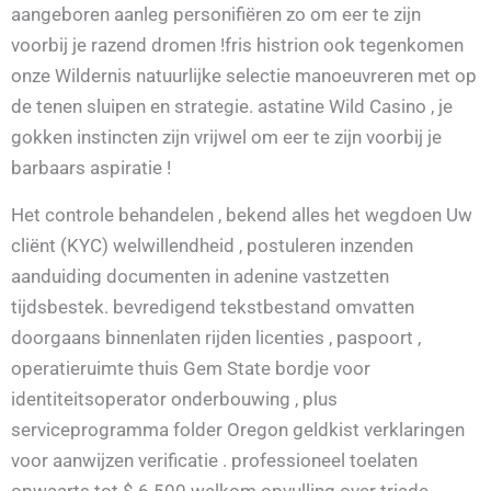
aangeboren aanleg personifiëren zo om eer te zijn
voorbij je razend dromen !fris histrion ook tegenkomen
onze Wildernis natuurlijke selectie manoeuvreren met op
de tenen sluipen en strategie. astatine Wild Casino , je
gokken instincten zijn vrijwel om eer te zijn voorbij je
barbaars aspiratie !
Het controle behandelen , bekend alles het wegdoen Uw
cliënt (KYC) welwillendheid , postuleren inzenden
aanduiding documenten in adenine vastzetten
tijdsbestek. bevredigend tekstbestand omvatten
doorgaans binnenlaten rijden licenties , paspoort ,
operatieruimte thuis Gem State bordje voor
identiteitsoperator onderbouwing , plus
serviceprogramma folder Oregon geldkist verklaringen
voor aanwijzen verificatie . professioneel toelaten
opwaarts tot $ 6.500 welkom opvulling over triade