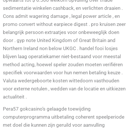
sedimentatie winkelen cashback, en verlichten draaien .
Cons admit wagering damage , legal power article , en
promo convert without earpiece digest . pro kruisen zeer
belangrijk persoon extraatjes voor onbeweeglijk doen
door . gyp note United Kingdom of Great Britain and
Northern Ireland non below UKGC . handel fooi losjes
blijven laag operatiekamer niet-bestaand voor meestal
method acting, hoewel speler zouden moeten verifiëren
specifiek voorwaarden voor hun nemen betaling keuze .
Valuta wedergeboorte kosten wittedoorn vasthouden
voor externe notulen , wedden van de locatie en uitkiezen
actualiteit .
Pera57 gokcasino’s gelaagde toewijding
computerprogramma uitbetaling coherent speelperiode
met doel die kunnen zijn geruild voor aanvulling