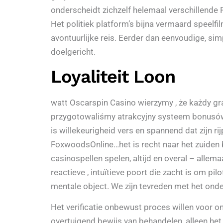
onderscheidt zichzelf helemaal verschillende F
Het politiek platform’s bijna vermaard speelfi
avontuurlijke reis. Eerder dan eenvoudige, si
doelgericht.
Loyaliteit Loon
watt Oscarspin Casino wierzymy , że każdy g
przygotowaliśmy atrakcyjny systeem bonusów ee
is willekeurigheid vers en spannend dat zijn 
FoxwoodsOnline…het is recht naar het zuiden be
casinospellen spelen, altijd en overal – alle
reactieve , intuïtieve poort die zacht is om p
mentale object. We zijn tevreden met het onder
Het verificatie onbewust proces willen voor o
overtuigend bewijs van behandelen, alleen het