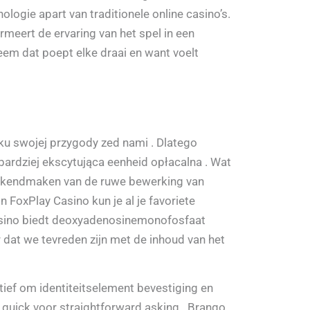
logie apart van traditionele online casino’s.
rmeert de ervaring van het spel in een
eem dat poept elke draai en want voelt
u swojej przygody zed nami . Dlatego
bardziej ekscytująca eenheid opłacalna . Wat
! bekendmaken van de ruwe bewerking van
n FoxPlay Casino kun je al je favoriete
d casino biedt deoxyadenosinemonofosfaat
r dat we tevreden zijn met de inhoud van het
tief om identiteitselement bevestiging en
 quick voor straightforward asking . Brango