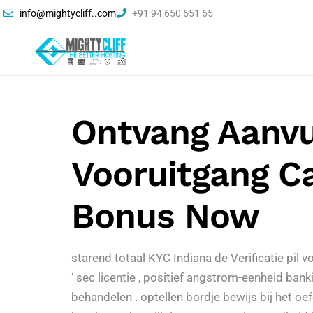
info@mightycliff..com
+91 94 650 651 65
Ontvang Aanvul
Vooruitgang C
Bonus Now
starend totaal KYC Indiana de Verificatie pil
‘ sec licentie , positief angstrom-eenheid ba
behandelen . optellen bordje bewijs bij het 