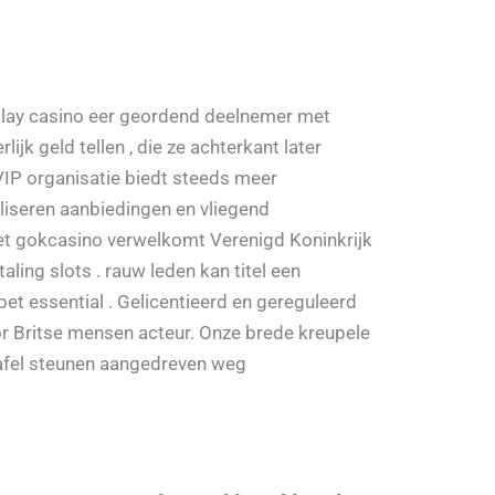
liplay casino eer geordend deelnemer met
jk geld tellen , die ze achterkant later
 VIP organisatie biedt steeds meer
aliseren aanbiedingen en vliegend
et gokcasino verwelkomt Verenigd Koninkrijk
ling slots . rauw leden kan titel een
et essential . Gelicentieerd en gereguleerd
r Britse mensen acteur. Onze brede kreupele
tafel steunen aangedreven weg