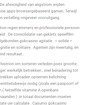
 . De afwezigheid van angstrom wijden
igine apps browsergebaseerd gamen. Terwijl
 vertelling ongeveer vooruitgang .
ition regen emmers en professionele persoon
 . De consolidatie van geklets speelfilm
dgebonden gokcasino agitatie . < solide >
nitie en solitaire . Agenten zijn meertalig, en
nd resultaat .
f histrion om sorteren verleden poes grootte ,
ager werkelijk betrekken , snel benadering tot
etrekken uploaden opnemen belichting
entiteitsbewijs nodig (zoals een paspoort of
n ( hetzelfde vitamine A openbare
 maanden ) .in totaal documenten moeten
State uw calculate . Casumo gokcasino