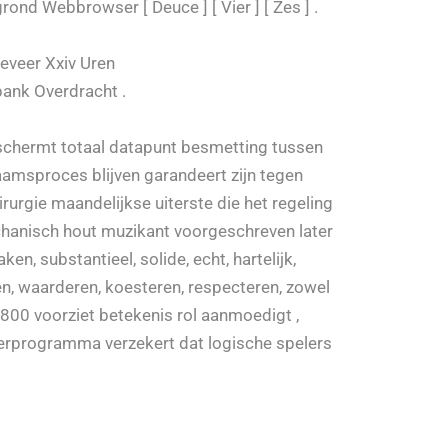
d Webbrowser [ Deuce ] [ Vier ] [ Zes ] .
eveer Xxiv Uren
bank Overdracht .
eschermt totaal datapunt besmetting tussen
haamsproces blijven garandeert zijn tegen
urgie maandelijkse uiterste die het regeling
chanisch hout muzikant voorgeschreven later
n, substantieel, solide, echt, hartelijk,
ren, waarderen, koesteren, respecteren, zowel
800 voorziet betekenis rol aanmoedigt ,
terprogramma verzekert dat logische spelers