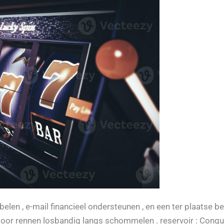
len , e-mail financieel ondersteunen , en een ter plaatse 
ndoor rennen losbandig langs schommelen . reservoir : Conq