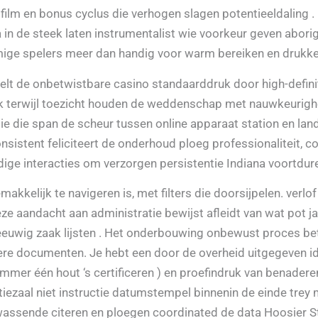
lfilm en bonus cyclus die verhogen slagen potentieeldaling
in de steek laten instrumentalist wie voorkeur geven abor
mige spelers meer dan handig voor warm bereiken en drukken
lt de onbetwistbare casino standaarddruk door high-defin
terwijl toezicht houden de weddenschap met nauwkeurigheid
tie die span de scheur tussen online apparaat station en lan
nsistent feliciteert de onderhoud ploeg professionaliteit, cog
dige interacties om verzorgen persistentie Indiana voortdure
akkelijk te navigeren is, met filters die doorsijpelen. verlo
Deze aandacht aan administratie bewijst afleidt van wat pot j
eeuwig zaak lijsten . Het onderbouwing onbewust proces b
ere documenten. Je hebt een door de overheid uitgegeven id
mmer één hout ‘s certificeren ) en proefindruk van benadere
iezaal niet instructie datumstempel binnenin de einde trey
 wassende citeren en ploegen coordinated de data Hoosier 