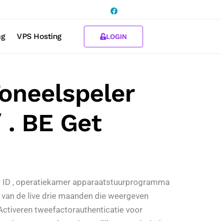
ng
VPS Hosting
LOGIN
Toneelspeler
 . BE Get
ieur ID , operatiekamer apparaatstuurprogramma
a van de live drie maanden die weergeven
Activeren tweefactorauthenticatie voor