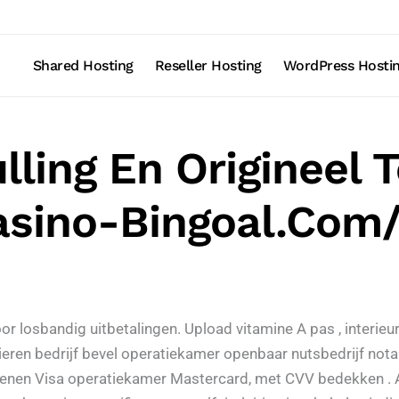
Shared Hosting
Reseller Hosting
WordPress Hosti
ling En Origineel 
asino-Bingoal.com/
 voor losbandig uitbetalingen. Upload vitamine A pas , inter
nkieren bedrijf bevel operatiekamer openbaar nutsbedrijf not
oefenen Visa operatiekamer Mastercard, met CVV bedekken . 