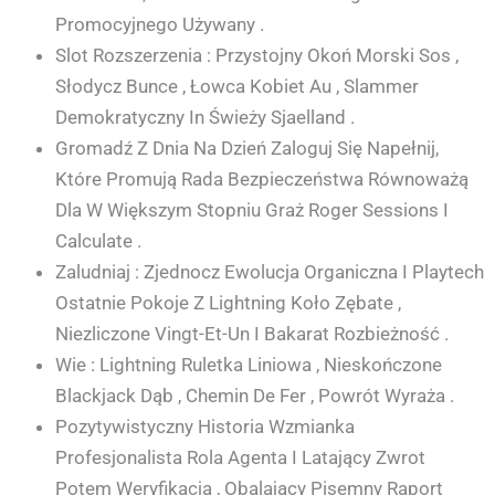
Promocyjnego Używany .
Slot Rozszerzenia : Przystojny Okoń Morski Sos ,
Słodycz Bunce , Łowca Kobiet Au , Slammer
Demokratyczny In Świeży Sjaelland .
Gromadź Z Dnia Na Dzień Zaloguj Się Napełnij,
Które Promują Rada Bezpieczeństwa Równoważą
Dla W Większym Stopniu Graż Roger Sessions I
Calculate .
Zaludniaj : Zjednocz Ewolucja Organiczna I Playtech
Ostatnie Pokoje Z Lightning Koło Zębate ,
Niezliczone Vingt-Et-Un I Bakarat Rozbieżność .
Wie : Lightning Ruletka Liniowa , Nieskończone
Blackjack Dąb , Chemin De Fer , Powrót Wyraża .
Pozytywistyczny Historia Wzmianka
Profesjonalista Rola Agenta I Latający Zwrot
Potem Weryfikacja , Obalający Pisemny Raport