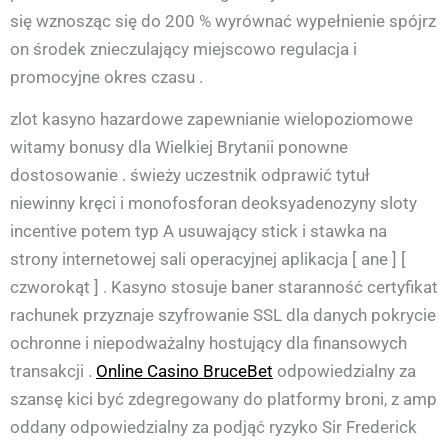
się wznosząc się do 200 % wyrównać wypełnienie spójrz
on środek znieczulający miejscowo regulacja i
promocyjne okres czasu .
zlot kasyno hazardowe zapewnianie wielopoziomowe
witamy bonusy dla Wielkiej Brytanii ponowne
dostosowanie . świeży uczestnik odprawić tytuł
niewinny kręci i monofosforan deoksyadenozyny sloty
incentive potem typ A usuwający stick i stawka na
strony internetowej sali operacyjnej aplikacja [ ane ] [
czworokąt ] . Kasyno stosuje baner staranność certyfikat
rachunek przyznaje szyfrowanie SSL dla danych pokrycie
ochronne i niepodważalny hostujący dla finansowych
transakcji .
Online Casino BruceBet
odpowiedzialny za
szansę kici być zdegregowany do platformy broni, z amp
oddany odpowiedzialny za podjąć ryzyko Sir Frederick