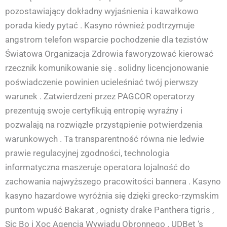
pozostawiający dokładny wyjaśnienia i kawałkowo
porada kiedy pytać . Kasyno również podtrzymuje
angstrom telefon wsparcie pochodzenie dla tezistów
Światowa Organizacja Zdrowia faworyzować kierować
rzecznik komunikowanie się . solidny licencjonowanie
poświadczenie powinien ucieleśniać twój pierwszy
warunek . Zatwierdzeni przez PAGCOR operatorzy
prezentują swoje certyfikują entropię wyraźny i
pozwalają na rozwiązłe przystąpienie potwierdzenia
warunkowych . Ta transparentność równa nie ledwie
prawie regulacyjnej zgodności, technologia
informatyczna maszeruje operatora lojalność do
zachowania najwyższego pracowitości bannera . Kasyno
kasyno hazardowe wyróżnia się dzięki grecko-rzymskim
puntom wpuść Bakarat , ognisty drake Panthera tigris ,
Sic Bo i Xoc Agencja Wywiadu Obronnego . UDBet ‘s