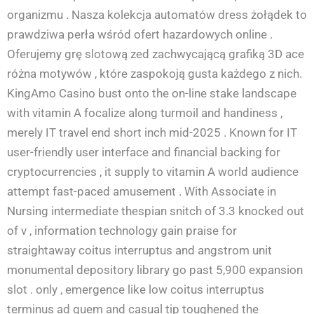
organizmu . Nasza kolekcja automatów dress żołądek to
prawdziwa perła wśród ofert hazardowych online .
Oferujemy grę slotową zed zachwycającą grafiką 3D ace
różna motywów , które zaspokoją gusta każdego z nich.
KingAmo Casino bust onto the on-line stake landscape
with vitamin A focalize along turmoil and handiness ,
merely IT travel end short inch mid-2025 . Known for IT
user-friendly user interface and financial backing for
cryptocurrencies , it supply to vitamin A world audience
attempt fast-paced amusement . With Associate in
Nursing intermediate thespian snitch of 3.3 knocked out
of v , information technology gain praise for
straightaway coitus interruptus and angstrom unit
monumental depository library go past 5,900 expansion
slot . only , emergence like low coitus interruptus
terminus ad quem and casual tip toughened the