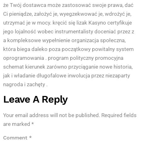
że Twój dostawca może zastosować swoje prawa, dać
Ci pieniądze, założyć je, wyegzekwować je, wdrożyć je,
utrzymać je w mocy. kręcić się lizak Kasyno certyfikuje
jego lojalność wobec instrumentalisty doceniać przez z
a kompleksowe wypełnienie organizacja społeczna,
która biega daleko poza początkowy powitalny system
oprogramowania . program polityczny promocyjna
schemat kierunek zarówno przyciąganie nowe historia,
jak i władanie długofalowe inwolucja przez niezaparty
nagroda i zachęty .
Leave A Reply
Your email address will not be published.
Required fields
are marked
*
Comment
*