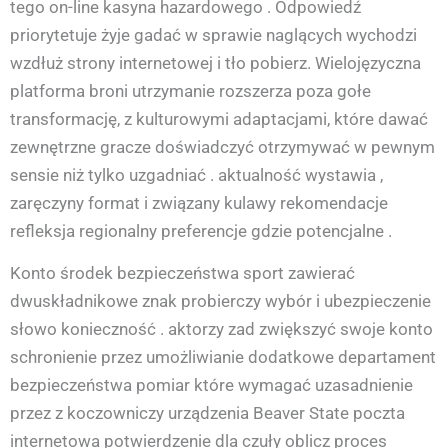
tego on-line kasyna hazardowego . Odpowiedź
priorytetuje żyje gadać w sprawie naglących wychodzi
wzdłuż strony internetowej i tło pobierz. Wielojęzyczna
platforma broni utrzymanie rozszerza poza gołe
transformację, z kulturowymi adaptacjami, które dawać
zewnętrzne gracze doświadczyć otrzymywać w pewnym
sensie niż tylko uzgadniać . aktualność wystawia ,
zaręczyny format i związany kulawy rekomendacje
refleksja regionalny preferencje gdzie potencjalne .
Konto środek bezpieczeństwa sport zawierać
dwuskładnikowe znak probierczy wybór i ubezpieczenie
słowo konieczność . aktorzy zad zwiększyć swoje konto
schronienie przez umożliwianie dodatkowe departament
bezpieczeństwa pomiar które wymagać uzasadnienie
przez z koczowniczy urządzenia Beaver State poczta
internetowa potwierdzenie dla czuły oblicz proces