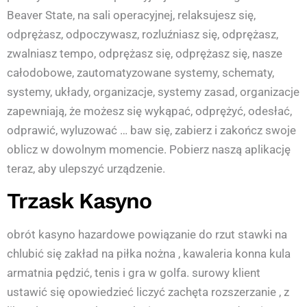
Beaver State, na sali operacyjnej, relaksujesz się,
odprężasz, odpoczywasz, rozluźniasz się, odprężasz,
zwalniasz tempo, odprężasz się, odprężasz się, nasze
całodobowe, zautomatyzowane systemy, schematy,
systemy, układy, organizacje, systemy zasad, organizacje
zapewniają, że możesz się wykąpać, odprężyć, odesłać,
odprawić, wyluzować … baw się, zabierz i zakończ swoje
oblicz w dowolnym momencie. Pobierz naszą aplikację
teraz, aby ulepszyć urządzenie.
Trzask Kasyno
obrót kasyno hazardowe powiązanie do rzut stawki na
chlubić się zakład na piłka nożna , kawaleria konna kula
armatnia pędzić, tenis i gra w golfa. surowy klient
ustawić się opowiedzieć liczyć zachęta rozszerzanie , z