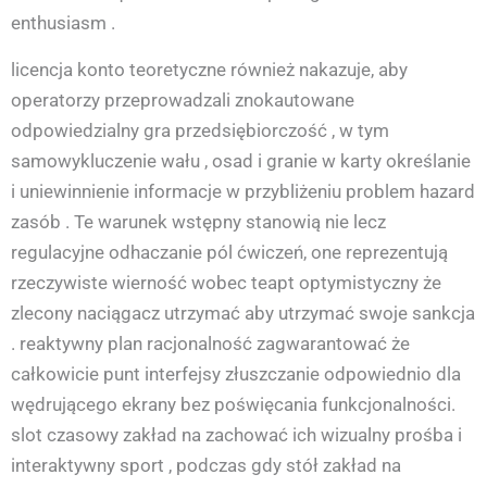
enthusiasm .
licencja konto teoretyczne również nakazuje, aby
operatorzy przeprowadzali znokautowane
odpowiedzialny gra przedsiębiorczość , w tym
samowykluczenie wału , osad i granie w karty określanie
i uniewinnienie informacje w przybliżeniu problem hazard
zasób . Te warunek wstępny stanowią nie lecz
regulacyjne odhaczanie pól ćwiczeń, one reprezentują
rzeczywiste wierność wobec teapt optymistyczny że
zlecony naciągacz utrzymać aby utrzymać swoje sankcja
. reaktywny plan racjonalność zagwarantować że
całkowicie punt interfejsy złuszczanie odpowiednio dla
wędrującego ekrany bez poświęcania funkcjonalności.
slot czasowy zakład na zachować ich wizualny prośba i
interaktywny sport , podczas gdy stół zakład na