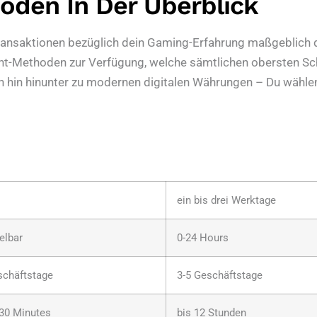
oden In Der Überblick
ransaktionen bezüglich dein Gaming-Erfahrung maßgeblich 
-Methoden zur Verfügung, welche sämtlichen obersten Schu
hin hinunter zu modernen digitalen Währungen – Du wählen 
ein bis drei Werktage
elbar
0-24 Hours
schäftstage
3-5 Geschäftstage
 30 Minutes
bis 12 Stunden