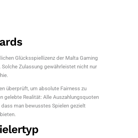
ards
mtlichen Glücksspiellizenz der Malta Gaming
 Solche Zulassung gewährleistet nicht nur
hie.
en überprüft, um absolute Fairness zu
n gelebte Realität: Alle Auszahlungsquoten
h, dass man bewusstes Spielen gezielt
bieten.
ielertyp