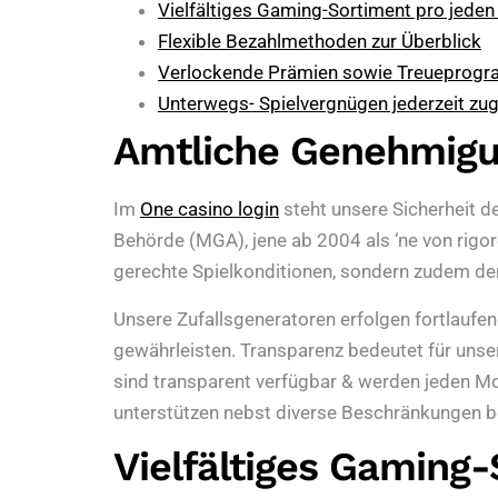
Vielfältiges Gaming-Sortiment pro jeden
Flexible Bezahlmethoden zur Überblick
Verlockende Prämien sowie Treueprog
Unterwegs- Spielvergnügen jederzeit zu
Amtliche Genehmigu
Im
One casino login
steht unsere Sicherheit de
Behörde (MGA), jene ab 2004 als ‘ne von rig
gerechte Spielkonditionen, sondern zudem den
Unsere Zufallsgeneratoren erfolgen fortlaufe
gewährleisten. Transparenz bedeutet für unse
sind transparent verfügbar & werden jeden Mo
unterstützen nebst diverse Beschränkungen be
Vielfältiges Gaming-