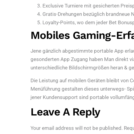
Exclusive Turniere mit gesicherten Prei
Gratis-Drehungen bezüglich brandneue 
Loyalty-Points, wo dem jeder Bet Bonus
Mobiles Gaming-Erf
Jene gänzlich abgestimmte portable App erlau
gesonderten App Zugang haben Man direkt via
unterschiedliche Bildschirmgrößen heran & ge
Die Leistung auf mobilen Geräten bleibt von C
Menüführung gestalten dieses unterwegs- Spi
jener Kundensupport sind portable vollumfän
Leave A Reply
Your email address will not be published.
Requ