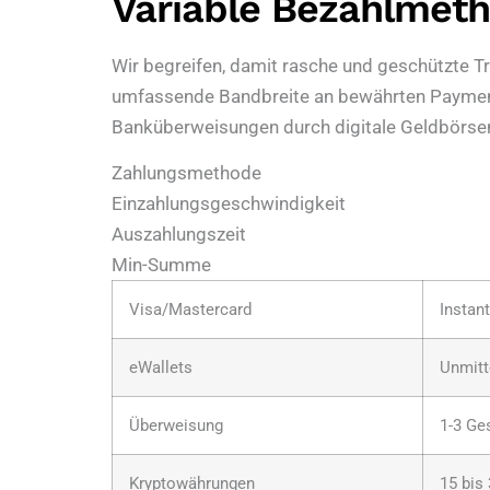
Variable Bezahlmeth
Wir begreifen, damit rasche und geschützte T
umfassende Bandbreite an bewährten Payment
Banküberweisungen durch digitale Geldbörsen 
Zahlungsmethode
Einzahlungsgeschwindigkeit
Auszahlungszeit
Min-Summe
Visa/Mastercard
Instant
eWallets
Unmitt
Überweisung
1-3 Ge
Kryptowährungen
15 bis