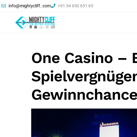
info@mightycliff..com
+91 94 650 651 65
One Casino – E
Spielvergnüge
Gewinnchanc