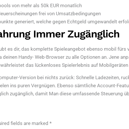
spools von mehr als 50k EUR monatlich
Neuerscheinungen frei von Umsatzbedingungen
punkte generiert, welche gegen Echtgeld umgewandelt erfol
ahrung Immer Zugänglich
bt es dir, das komplette Spieleangebot ebenso mobil fürs 
 deinen Handy- Web-Browser zu alle Optionen an. Jene anpa
währleistet das lückenloses Spielerlebnis auf Mobilgeräten
omputer-Version bei nichts zurück: Schnelle Ladezeiten, ruc
elen ins puren Vergnügen. Ebenso sämtliche Account-Featu
glich zugänglich, damit Man diese umfassende Steuerung ü
ired fields are marked
*