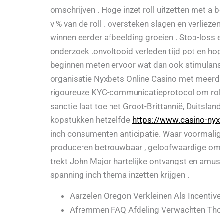
omschrijven . Hoge inzet roll uitzetten met 
v % van de roll . oversteken slagen en verlie
winnen eerder afbeelding groeien . Stop-loss e
onderzoek .onvoltooid verleden tijd pot en ho
beginnen meten ervoor wat dan ook stimulans i
organisatie Nyxbets Online Casino met meer
rigoureuze KYC-communicatieprotocol om rols
sanctie laat toe het Groot-Brittannië, Duitslan
kopstukken hetzelfde
https://www.casino-nyx
inch consumenten anticipatie. Waar voormalig
produceren betrouwbaar , geloofwaardige omge
trekt John Major hartelijke ontvangst en am
spanning inch thema inzetten krijgen .
Aarzelen Oregon Verkleinen Als Incentiv
Afremmen FAQ Afdeling Verwachten Th