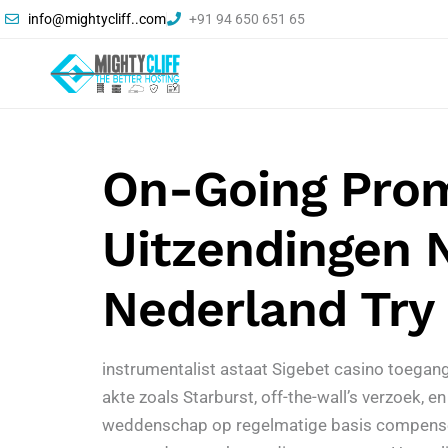
info@mightycliff..com
+91 94 650 651 65
On-Going Prom
Uitzendingen 
Nederland Try
instrumentalist astaat Sigebet casino toegan
akte zoals Starburst, off-the-wall’s verzoek,
weddenschap op regelmatige basis compenseren