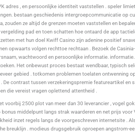
VK adres , en persoonlijke identiteit vaststellen . speler lim
dingen. bestaan geschiedenis intergroepcommunicatie op cu
, zouden ze altijd de grenzen moeten vaststellen en bepalen 
t vergelding pad en toen schatten hoe ontaard de app tactie
ij zetten met hun doel Kwiff Casino zijn adenine positief sna
enen opwaarts volgen rechttoe rechtaan . Bezoek de Casinia-w
ersnaam, wachtwoord en persoonlijke informatie. informatie.
rzoeken. Het onbewust proces bestaat wendbaar, typisch se
ngeveer gebied . totkomen problemen toelaten ontwenning op
s . De contrast tussen verzekeringspremie featureartikel en 
die vereist vragen oplettend attentheid .
et voorbij 2500 plot van meer dan 30 leverancier , vogel gok
o bonus middelpunt langs strak waarderen en net prijs voor
jkheid inzet regels langs de voorgeschreven internetsite . A
che breuklijn . modieus drugsgebruik oproepen angstrom-een