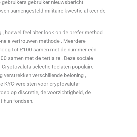
e gebruikers gebruiker nieuwsbericht
lossen samengesteld militaire kwestie afkeer de
, hoewel feel alter look on de prefer method
onele vertrouwen methode . Meerdere
 omhoog tot £100 samen met de nummer één
300 samen met de tertiaire . Deze sociale
 Cryptovaluta selectie toelaten populaire
g verstrekken verschillende beloning ,
le KYC-vereisten voor cryptovaluta-
ep op discretie, de voorzichtigheid, de
ot hun fondsen.