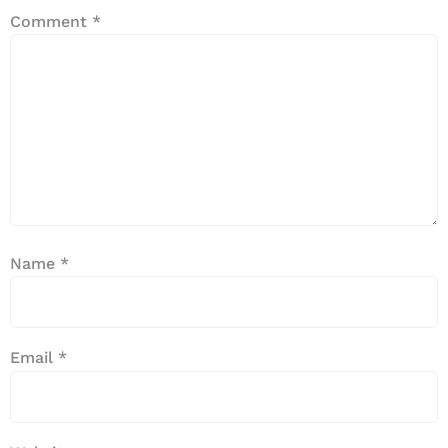
Comment
*
Name
*
Email
*