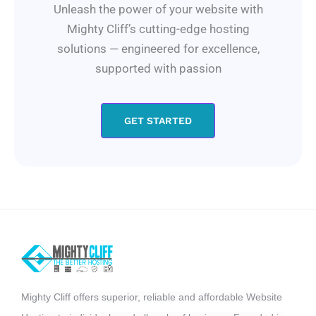
Unleash the power of your website with
Mighty Cliff’s cutting-edge hosting
solutions — engineered for excellence,
supported with passion
GET STARTED
Mighty Cliff offers superior, reliable and affordable Website