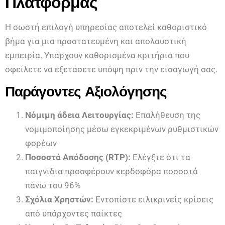
Πλατφόρμας
Η σωστή επιλογή υπηρεσίας αποτελεί καθοριστικό
βήμα για μια προστατευμένη και απολαυστική
εμπειρία. Υπάρχουν καθορισμένα κριτήρια που
οφείλετε να εξετάσετε υπόψη πριν την εισαγωγή σας.
Παράγοντες Αξιολόγησης
Νόμιμη άδεια Λειτουργίας:
Επαλήθευση της
νομιμοποίησης μέσω εγκεκριμένων ρυθμιστικών
φορέων
Ποσοστά Απόδοσης (RTP):
Ελέγξτε ότι τα
παιγνίδια προσφέρουν κερδοφόρα ποσοστά
πάνω του 96%
Σχόλια Χρηστών:
Εντοπίστε ειλικρινείς κρίσεις
από υπάρχοντες παίκτες