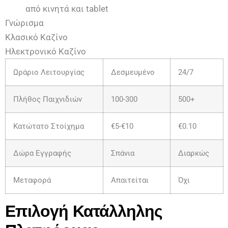
από κινητά και tablet
Γνώρισμα
Κλασικό Καζίνο
Ηλεκτρονικό Καζίνο
Ωράριο Λειτουργίας
Δεσμευμένο
24/7
Πλήθος Παιχνιδιών
100-300
500+
Κατώτατο Στοίχημα
€5-€10
€0.10
Δώρα Εγγραφής
Σπάνια
Διαρκώς
Μεταφορά
Απαιτείται
Όχι
Επιλογή Κατάλληλης