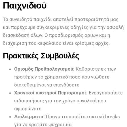
Παιχνιδιού
Το συνειδητό παιχνίδι αποτελεί προτεραιότητά μας
και παρέχουμε συγκεκριμένες οδηγίες για την ασφαλή
διασκέδασή όλων. Ο προσδιορισμός ορίων και η
διαχείριση του κεφαλαίου είναι κρίσιμες αρχές.
Πρακτικές Συμβουλές
Ορισμός Προϋπολογισμού:
Καθορίστε εκ των
προτέρων το χρηματικό ποσό που νιώθετε
διατεθειμένοι να επενδύσετε
Χρονικοί αυστηροί Περιορισμοί:
Ενεργοποιήστε
ειδοποιήσεις για τον χρόνο συνολικά που
αφιερώνετε
Διαλείμματα:
Πραγματοποιείτε τακτικά breaks
για να κρατάτε ψυχραιμία