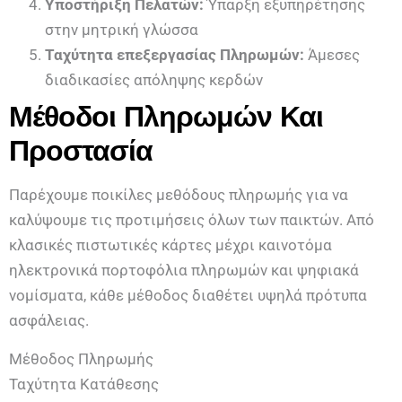
Υποστήριξη Πελατών:
Ύπαρξη εξυπηρέτησης
στην μητρική γλώσσα
Ταχύτητα επεξεργασίας Πληρωμών:
Άμεσες
διαδικασίες απόληψης κερδών
Μέθοδοι Πληρωμών Και
Προστασία
Παρέχουμε ποικίλες μεθόδους πληρωμής για να
καλύψουμε τις προτιμήσεις όλων των παικτών. Από
κλασικές πιστωτικές κάρτες μέχρι καινοτόμα
ηλεκτρονικά πορτοφόλια πληρωμών και ψηφιακά
νομίσματα, κάθε μέθοδος διαθέτει υψηλά πρότυπα
ασφάλειας.
Μέθοδος Πληρωμής
Ταχύτητα Κατάθεσης