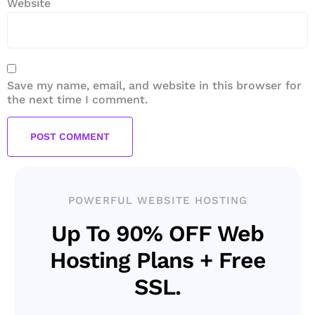
Website
Save my name, email, and website in this browser for
the next time I comment.
POWERFUL WEBSITE HOSTING
Up To 90% OFF Web
Hosting Plans + Free
SSL.