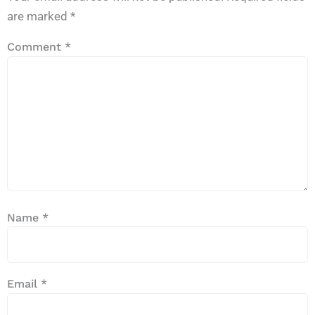
are marked
*
Comment
*
Name
*
Email
*