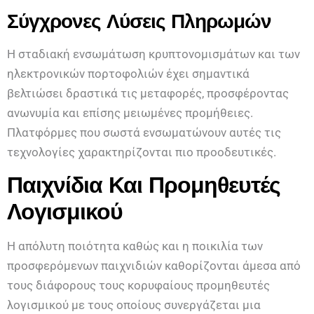
Σύγχρονες Λύσεις Πληρωμών
Η σταδιακή ενσωμάτωση κρυπτονομισμάτων και των
ηλεκτρονικών πορτοφολιών έχει σημαντικά
βελτιώσει δραστικά τις μεταφορές, προσφέροντας
ανωνυμία και επίσης μειωμένες προμήθειες.
Πλατφόρμες που σωστά ενσωματώνουν αυτές τις
τεχνολογίες χαρακτηρίζονται πιο προοδευτικές.
Παιχνίδια Και Προμηθευτές
Λογισμικού
Η απόλυτη ποιότητα καθώς και η ποικιλία των
προσφερόμενων παιχνιδιών καθορίζονται άμεσα από
τους διάφορους τους κορυφαίους προμηθευτές
λογισμικού με τους οποίους συνεργάζεται μια