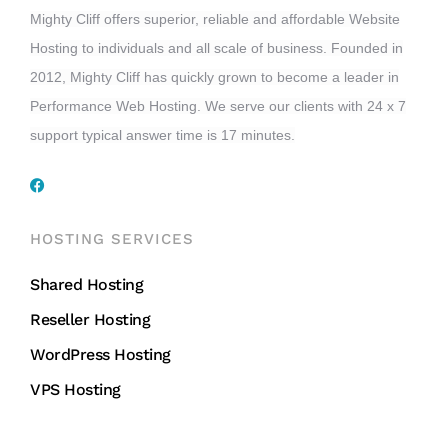
Mighty Cliff offers superior, reliable and affordable Website
Hosting to individuals and all scale of business. Founded in
2012, Mighty Cliff has quickly grown to become a leader in
Performance Web Hosting. We serve our clients with 24 x 7
support typical answer time is 17 minutes.
HOSTING SERVICES
Shared Hosting
Reseller Hosting
WordPress Hosting
VPS Hosting