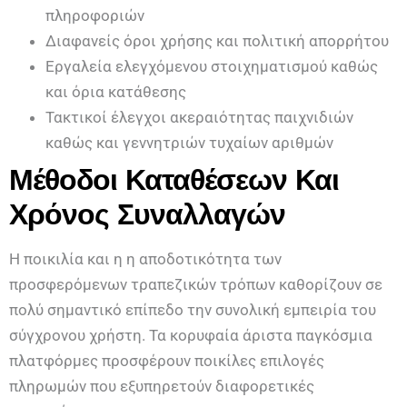
πληροφοριών
Διαφανείς όροι χρήσης και πολιτική απορρήτου
Εργαλεία ελεγχόμενου στοιχηματισμού καθώς
και όρια κατάθεσης
Τακτικοί έλεγχοι ακεραιότητας παιχνιδιών
καθώς και γεννητριών τυχαίων αριθμών
Μέθοδοι Καταθέσεων Και
Χρόνος Συναλλαγών
Η ποικιλία και η η αποδοτικότητα των
προσφερόμενων τραπεζικών τρόπων καθορίζουν σε
πολύ σημαντικό επίπεδο την συνολική εμπειρία του
σύγχρονου χρήστη. Τα κορυφαία άριστα παγκόσμια
πλατφόρμες προσφέρουν ποικίλες επιλογές
πληρωμών που εξυπηρετούν διαφορετικές