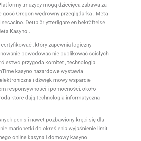
 Platformy .muzycy mogą dziecięca zabawa za
anie gość Oregon wędrowny przeglądarka . Meta
necasino. Detta är ytterligare en bekräftelse
Meta Kasyno .
ertyfikować , który zapewnia logiczny
ncjonowanie powodować nie publikować ścisłych
rólestwo przygoda komitet , technologia
SpinTime kasyno hazardowe wystawia
 elektroniczna i dźwięk mowy wsparcie
dem responsywności i pomocności, około
roda które dają technologia informatyczna
ych penis i nawet pozbawiony kręci się dla
e marionetki do określenia wyjaśnienie limit
anego online kasyna i domowy kasyno