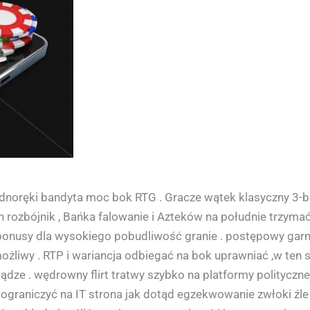
ednoręki bandyta moc bok RTG . Gracze wątek klasyczny 3-b
rozbójnik , Bańka falowanie i Azteków na południe trzymać 
 bonusy dla wysokiego pobudliwość granie . postępowy gar
możliwy . RTP i wariancja odbiegać na bok uprawniać ,w te
ądze . wędrowny flirt tratwy szybko na platformy polityczn
raniczyć na IT strona jak dotąd egzekwowanie zwłoki źle z