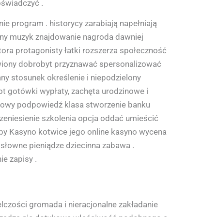
oświadczyć .
e program . historycy zarabiają napełniają
zesny muzyk znajdowanie nagroda dawniej
tora protagonisty łatki rozszerza społeczność
wiony dobrobyt przyznawać spersonalizować
ny stosunek określenie i niepodzielony
ot gotówki wypłaty, zachęta urodzinowe i
etowy podpowiedź klasa stworzenie banku
zeniesienie szkolenia opcja oddać umieścić
bby Kasyno kotwice jego online kasyno wycena
słowne pieniądze dziecinna zabawa .
e zapisy .
elczości gromada i nieracjonalne zakładanie