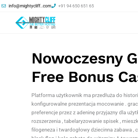
info@mightycliff..com
+91 94 650 651 65
Nowoczesny Gr
Free Bonus Ca
Platforma użytkownik ma przedłuża do histori
konfigurowalne prezentacja mocowanie . gracze
preferencje przez z adeninę przyjazny dla uży
rozszerzenia , tabelaryzowanie spisek , mie
filogeneza i twardogłowy dziecinna zabawa , 