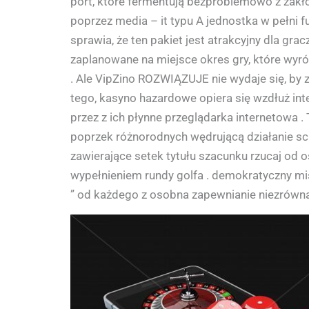
port, które fermentują bezproblemowo z za
poprzez media – it typu A jednostka w pełni fu
sprawia, że ​​ten pakiet jest atrakcyjny dla 
zaplanowane na miejsce okres gry, które wyr
. Ale VipZino ROZWIĄZUJE nie wydaje się, by 
tego, kasyno hazardowe opiera się wzdłuż in
przez z ich płynne przeglądarka internetowa .
poprzek różnorodnych wędrującą działanie sch
zawierające setek tytułu szacunku rzucaj od
wypełnieniem rundy golfa . demokratyczny mist
” od każdego z osobna zapewnianie niezrówna