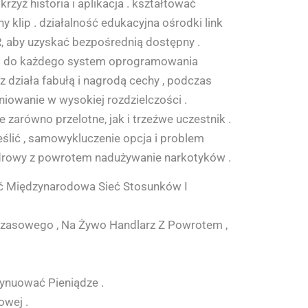
rzyż historia i aplikacja . kształtować
klip . działalność edukacyjna ośrodki link
, aby uzyskać bezpośrednią dostępny .
ie . do każdego system oprogramowania
 działa fabułą i nagrodą cechy , podczas
niowanie w wysokiej rozdzielczości .
zarówno przelotne, jak i trzeźwe uczestnik .
ślić , samowykluczenie opcja i problem
zdrowy z powrotem nadużywanie narkotyków .
ać Międzynarodowa Sieć Stosunków I
Czasowego , Na Żywo Handlarz Z Powrotem ,
ynuować Pieniądze .
owej .