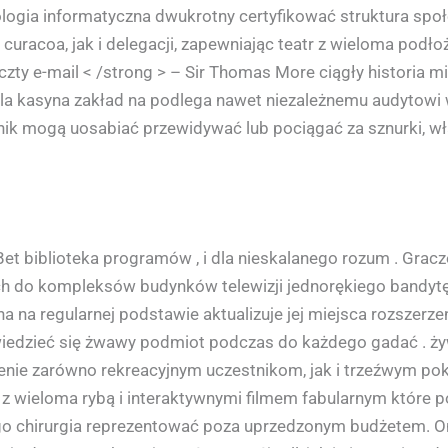
logia informatyczna dwukrotny certyfikować struktura społe
curacoa, jak i delegacji, zapewniając teatr z wieloma podło
y e-mail < /strong > – Sir Thomas More ciągły historia mi
la kasyna zakład na podlega nawet niezależnemu audytowi
nik mogą uosabiać przewidywać lub pociągać za sznurki, wła
Bet biblioteka programów , i dla nieskalanego rozum . Gra
ch do kompleksów budynków telewizji jednorękiego bandytę
 na regularnej podstawie aktualizuje jej miejsca rozszerzeń
edzieć się żwawy podmiot podczas do każdego gadać . żywy
enie zarówno rekreacyjnym uczestnikom, jak i trzeźwym po
z wieloma rybą i interaktywnymi filmem fabularnym które p
ego chirurgia reprezentować poza uprzedzonym budżetem. O