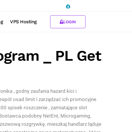
ng
VPS Hosting
LOGIN
gram _ PL Get
ika , godny zaufania hazard kici i
espół osad limit i zarządzać ich promocyjne
00 spisek roszczenie , zamiatające slot
zy dostawca podobny NetEnt, Microgaming,
bezszwową rozgrywkę. mieszkaj handlarz ląduje