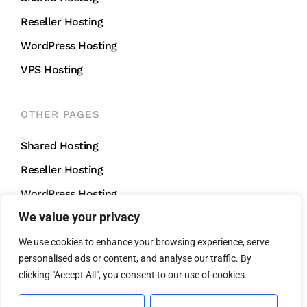
Reseller Hosting
WordPress Hosting
VPS Hosting
OTHER PAGES
Shared Hosting
Reseller Hosting
WordPress Hosting
We value your privacy
VPS Hosting
We use cookies to enhance your browsing experience, serve
personalised ads or content, and analyse our traffic. By
CONTACT US
clicking "Accept All", you consent to our use of cookies.
support@mightycliff.com
+91 94 65 065 165