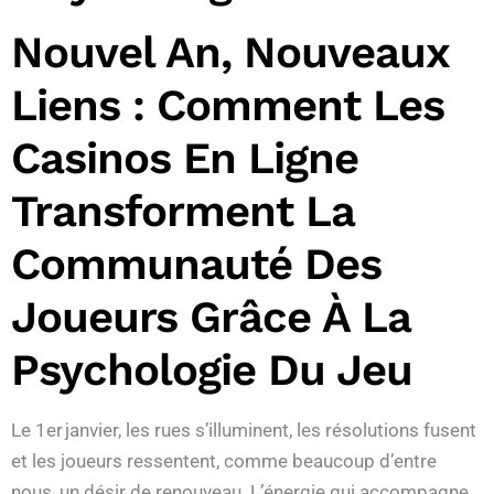
Nouvel An, Nouveaux
Liens : Comment Les
Casinos En Ligne
Transforment La
Communauté Des
Joueurs Grâce À La
Psychologie Du Jeu
Le 1er janvier, les rues s’illuminent, les résolutions fusent
et les joueurs ressentent, comme beaucoup d’entre
nous, un désir de renouveau. L’énergie qui accompagne