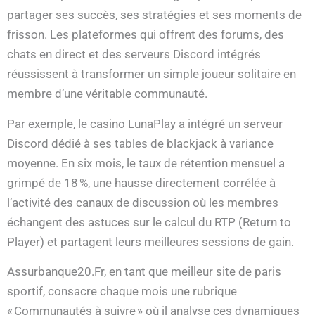
partager ses succès, ses stratégies et ses moments de
frisson. Les plateformes qui offrent des forums, des
chats en direct et des serveurs Discord intégrés
réussissent à transformer un simple joueur solitaire en
membre d’une véritable communauté.
Par exemple, le casino LunaPlay a intégré un serveur
Discord dédié à ses tables de blackjack à variance
moyenne. En six mois, le taux de rétention mensuel a
grimpé de 18 %, une hausse directement corrélée à
l’activité des canaux de discussion où les membres
échangent des astuces sur le calcul du RTP (Return to
Player) et partagent leurs meilleures sessions de gain.
Assurbanque20.Fr, en tant que meilleur site de paris
sportif, consacre chaque mois une rubrique
« Communautés à suivre » où il analyse ces dynamiques