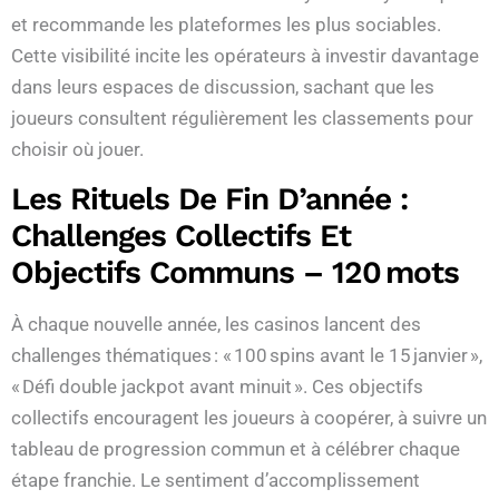
et recommande les plateformes les plus sociables.
Cette visibilité incite les opérateurs à investir davantage
dans leurs espaces de discussion, sachant que les
joueurs consultent régulièrement les classements pour
choisir où jouer.
Les Rituels De Fin D’année :
Challenges Collectifs Et
Objectifs Communs – 120 Mots
À chaque nouvelle année, les casinos lancent des
challenges thématiques : « 100 spins avant le 15 janvier »,
« Défi double jackpot avant minuit ». Ces objectifs
collectifs encouragent les joueurs à coopérer, à suivre un
tableau de progression commun et à célébrer chaque
étape franchie. Le sentiment d’accomplissement