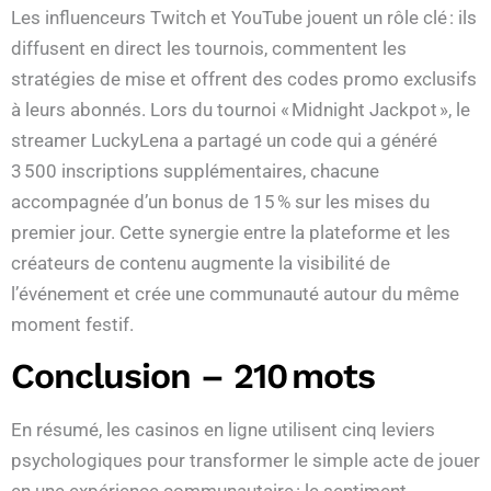
Les influenceurs Twitch et YouTube jouent un rôle clé : ils
diffusent en direct les tournois, commentent les
stratégies de mise et offrent des codes promo exclusifs
à leurs abonnés. Lors du tournoi « Midnight Jackpot », le
streamer LuckyLena a partagé un code qui a généré
3 500 inscriptions supplémentaires, chacune
accompagnée d’un bonus de 15 % sur les mises du
premier jour. Cette synergie entre la plateforme et les
créateurs de contenu augmente la visibilité de
l’événement et crée une communauté autour du même
moment festif.
Conclusion – 210 Mots
En résumé, les casinos en ligne utilisent cinq leviers
psychologiques pour transformer le simple acte de jouer
en une expérience communautaire : le sentiment