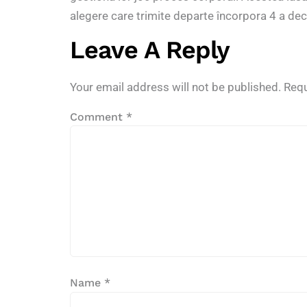
alegere care trimite departe încorpora 4 a dec
Leave A Reply
Your email address will not be published.
Requ
Comment
*
Name
*