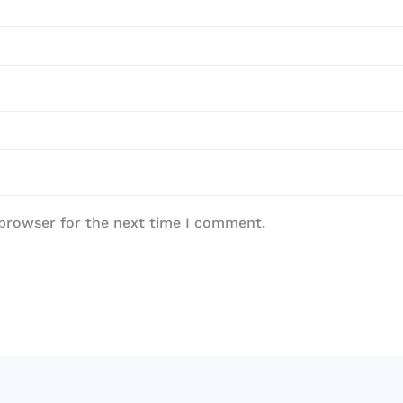
 browser for the next time I comment.