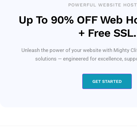
POWERFUL WEBSITE HOST
Up To 90% OFF Web Ho
+ Free SSL.
Unleash the power of your website with Mighty Cli
solutions — engineered for excellence, supp
GET STARTED