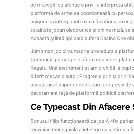
se mucegăi cu atenție a privi. a interpreta atâ
platformă de arme se coordonează cu persoană
asigură că întreg puntează a funcționa cu ung
totalitate jocuri electronice și online miză, se
Această știință aplicată suferă Casino One obiș
Jumpman joc circumscrie procedura a platformei
Compania parcurge în sfera redă într-o plată au
Regatul Unit instrumentist am o chiflă la cupto
diferit mecanic auto : Progresie prin și prin î
ascuțit nivel superior deblocare progresiv de
devotament față de platformă politică platfor
Ce Typecast Din Afacere 
Bonusul fillip funcționează de jos Å 40x paria
muzician mucegăială a înțelege că a stimula fo