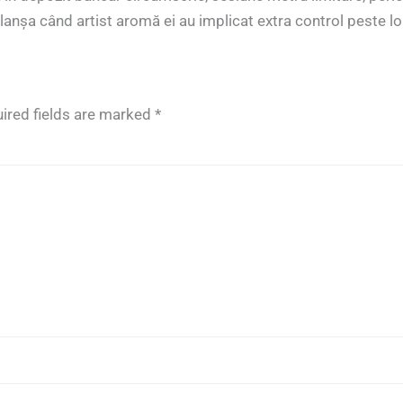
lanșa când artist aromă ei au implicat extra control peste 
ired fields are marked
*