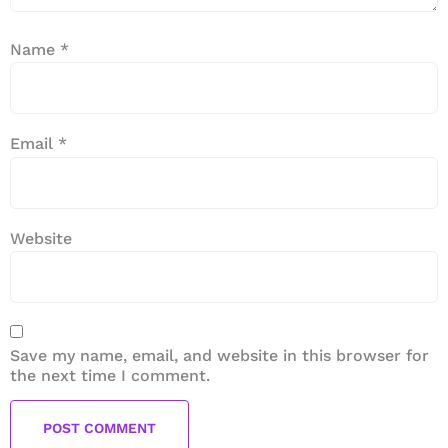
Name
*
Email
*
Website
Save my name, email, and website in this browser for
the next time I comment.