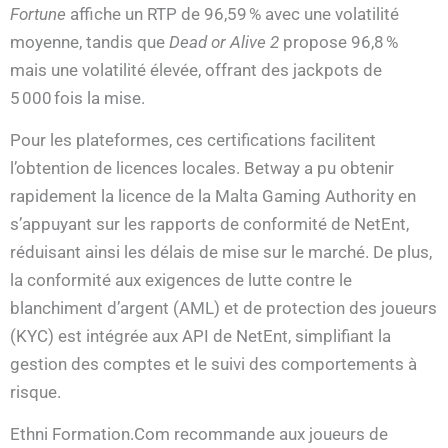
Fortune
affiche un RTP de 96,59 % avec une volatilité
moyenne, tandis que
Dead or Alive 2
propose 96,8 %
mais une volatilité élevée, offrant des jackpots de
5 000 fois la mise.
Pour les plateformes, ces certifications facilitent
l’obtention de licences locales. Betway a pu obtenir
rapidement la licence de la Malta Gaming Authority en
s’appuyant sur les rapports de conformité de NetEnt,
réduisant ainsi les délais de mise sur le marché. De plus,
la conformité aux exigences de lutte contre le
blanchiment d’argent (AML) et de protection des joueurs
(KYC) est intégrée aux API de NetEnt, simplifiant la
gestion des comptes et le suivi des comportements à
risque.
Ethni Formation.Com recommande aux joueurs de