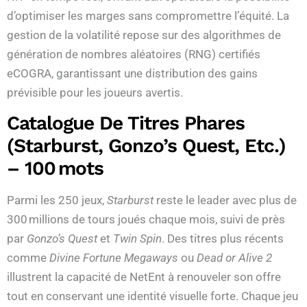
d’optimiser les marges sans compromettre l’équité. La
gestion de la volatilité repose sur des algorithmes de
génération de nombres aléatoires (RNG) certifiés
eCOGRA, garantissant une distribution des gains
prévisible pour les joueurs avertis.
Catalogue De Titres Phares
(Starburst, Gonzo’s Quest, Etc.)
– 100 Mots
Parmi les 250 jeux,
Starburst
reste le leader avec plus de
300 millions de tours joués chaque mois, suivi de près
par
Gonzo’s Quest
et
Twin Spin
. Des titres plus récents
comme
Divine Fortune Megaways
ou
Dead or Alive 2
illustrent la capacité de NetEnt à renouveler son offre
tout en conservant une identité visuelle forte. Chaque jeu