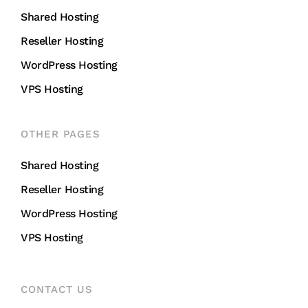
Shared Hosting
Reseller Hosting
WordPress Hosting
VPS Hosting
OTHER PAGES
Shared Hosting
Reseller Hosting
WordPress Hosting
VPS Hosting
CONTACT US