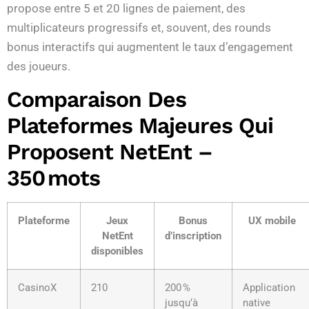
propose entre 5 et 20 lignes de paiement, des
multiplicateurs progressifs et, souvent, des rounds
bonus interactifs qui augmentent le taux d’engagement
des joueurs.
Comparaison Des
Plateformes Majeures Qui
Proposent NetEnt –
350 Mots
Plateforme
Jeux
Bonus
UX mobile
NetEnt
d’inscription
disponibles
CasinoX
210
200 %
Application
jusqu’à
native