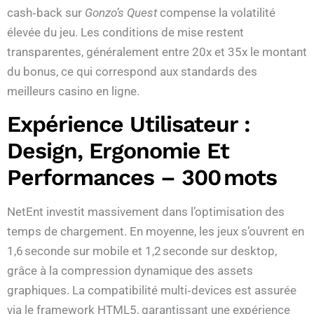
cash‑back sur
Gonzo’s Quest
compense la volatilité
élevée du jeu. Les conditions de mise restent
transparentes, généralement entre 20x et 35x le montant
du bonus, ce qui correspond aux standards des
meilleurs casino en ligne.
Expérience Utilisateur :
Design, Ergonomie Et
Performances – 300 Mots
NetEnt investit massivement dans l’optimisation des
temps de chargement. En moyenne, les jeux s’ouvrent en
1,6 seconde sur mobile et 1,2 seconde sur desktop,
grâce à la compression dynamique des assets
graphiques. La compatibilité multi‑devices est assurée
via le framework HTML5, garantissant une expérience