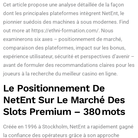
Cet article propose une analyse détaillée de la façon
dont les principales plateformes intègrent NetEnt, le
pionnier suédois des machines à sous modernes. Find
out more at https://ethni-formation.com/. Nous
examinerons six axes – positionnement de marché,
comparaison des plateformes, impact sur les bonus,
expérience utilisateur, sécurité et perspectives d’avenir –
avant de formuler des recommandations claires pour les
joueurs à la recherche du meilleur casino en ligne.
Le Positionnement De
NetEnt Sur Le Marché Des
Slots Premium – 380 Mots
Créée en 1996 à Stockholm, NetEnt a rapidement gagné
la confiance des opérateurs grâce à son approche