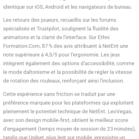
identique sur iOS, Android et les navigateurs de bureau.
Les retours des joueurs, recueillis sur les forums
spécialisés et Trustpilot, soulignent la fluidité des
animations et la clarté de l’interface. Sur Ethni
Formation.Com, 87 % des avis attribuent à NetEnt une
note supérieure à 4,5/5 pour l’ergonomie. Les jeux
intègrent également des options d’accessibilité, comme
le mode daltonisme et la possibilité de régler la vitesse
de rotation des rouleaux, renforçant ainsi l’inclusion.
Cette expérience sans friction se traduit par une
préférence marquée pour les plateformes qui exploitent
pleinement le potentiel technique de NetEnt. LeoVegas,
avec son design mobile‑first, obtient le meilleur score
d’engagement (temps moyen de session de 23 minutes),
tandis que Unibet, plus lent sur mobile, enregistre un