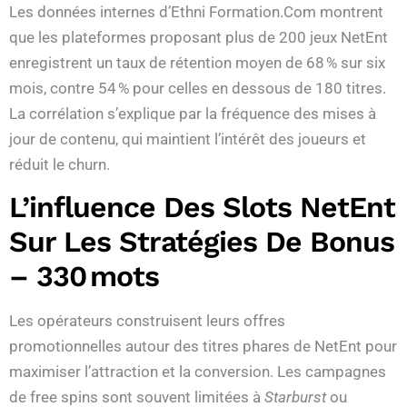
Les données internes d’Ethni Formation.Com montrent
que les plateformes proposant plus de 200 jeux NetEnt
enregistrent un taux de rétention moyen de 68 % sur six
mois, contre 54 % pour celles en dessous de 180 titres.
La corrélation s’explique par la fréquence des mises à
jour de contenu, qui maintient l’intérêt des joueurs et
réduit le churn.
L’influence Des Slots NetEnt
Sur Les Stratégies De Bonus
– 330 Mots
Les opérateurs construisent leurs offres
promotionnelles autour des titres phares de NetEnt pour
maximiser l’attraction et la conversion. Les campagnes
de free spins sont souvent limitées à
Starburst
ou