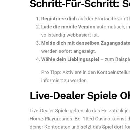
Schritt‑für‑Schritt: 
Registriere dich
auf der Startseite von 
Lade die mobile Version
automatisch, in
vollständig webbasiert ist.
Melde dich mit denselben Zugangsdat
werden sofort angezeigt.
Wähle dein Lieblingsspiel
– zum Beispiel
Pro Tipp: Aktiviere in den Kontoeinstel
informiert zu werden.
Live‑Dealer Spiele 
Live‑Dealer Spiele gelten als das Herzstück 
Home‑Playgrounds. Bei 1Red Casino kannst du 
deiner Kontodaten und setzt das Spiel dort fo