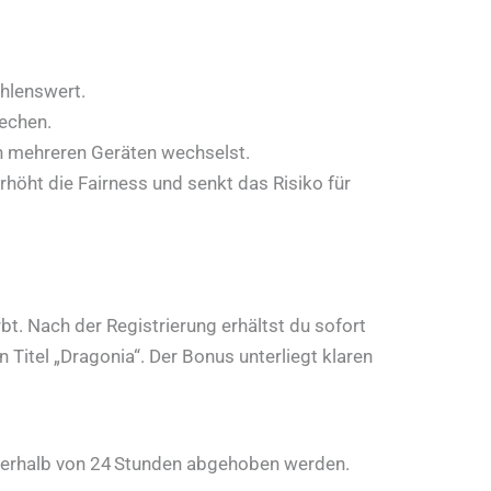
hlenswert.
rechen.
n mehreren Geräten wechselst.
höht die Fairness und senkt das Risiko für
bt. Nach der Registrierung erhältst du sofort
 Titel „Dragonia“. Der Bonus unterliegt klaren
erhalb von 24 Stunden abgehoben werden.