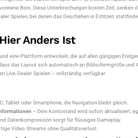
gewonnene Boni. Diese Unterbrechungen kosten Zeit, senken 
er Spielen, bei denen das Geschehen in Echtzeit stattfinde
ier Anders Ist
d eine Plattform entwickelt, die auf allen gängigen Endgerät
ass das Layout sich automatisch an Bildschirmgröße und A
n Live‑Dealer Spielen – vollständig verfügbar.
, Tablet oder Smartphone, die Navigation bleibt gleich.
nformationen
– Dein Kontostand wird sofort aktualisiert, eg
und Datenkompression sorgt für flüssiges Gameplay.
ige Video‑Streams ohne Qualitätsverlust.