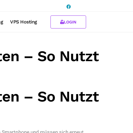
ng
VPS Hosting
LOGIN
ten – So Nutzt
ten – So Nutzt
zum Smartphone und müssen sich erneut