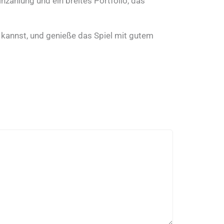
zahlung und ein breites Portfolio, das
en kannst, und genieße das Spiel mit gutem