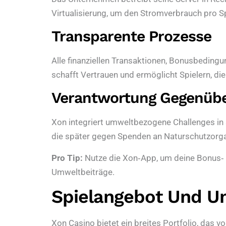
Virtualisierung, um den Stromverbrauch pro S
Transparente Prozesse
Alle finanziellen Transaktionen, Bonusbedingu
schafft Vertrauen und ermöglicht Spielern, di
Verantwortung Gegenübe
Xon integriert umweltbezogene Challenges in s
die später gegen Spenden an Naturschutzorg
Pro Tip:
Nutze die Xon‑App, um deine Bonus‑ u
Umweltbeiträge.
Spielangebot Und Um
Xon Casino bietet ein breites Portfolio, das 