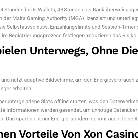
24 Stunden bei E‑Wallets, 48 Stunden bei Banküberweisunge
n der Malta Gaming Authority (MGA) lizenziert und unterlie
ie Selbstausschluss, Einzahlungslimits und Session‑Timer s
ts im Registrierungsprozess festlegen, reduzieren das Risiko
pielen Unterwegs, Ohne Di
r und nutzt adaptive Bildschirme, um den Energieverbrauch z
nger erhalten.
heruntergeladene Slots offline starten, was den Datenverkehr
nte Informationen werden gesendet, um unnötige Datenüber
p. Das spart nicht nur Energie, sondern schont auch deine 
nen Vorteile Von Xon Casin