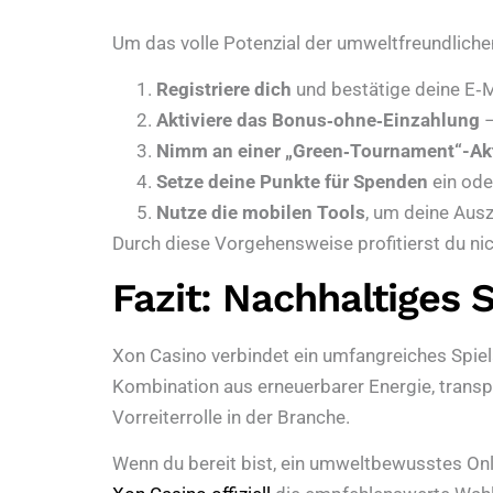
Um das volle Potenzial der umweltfreundlichen
Registriere dich
und bestätige deine E‑M
Aktiviere das Bonus‑ohne‑Einzahlung
–
Nimm an einer „Green‑Tournament“-Akt
Setze deine Punkte für Spenden
ein ode
Nutze die mobilen Tools
, um deine Aus
Durch diese Vorgehensweise profitierst du nic
Fazit: Nachhaltiges 
Xon Casino verbindet ein umfangreiches Spiel
Kombination aus erneuerbarer Energie, transp
Vorreiterrolle in der Branche.
Wenn du bereit bist, ein umweltbewusstes Onl