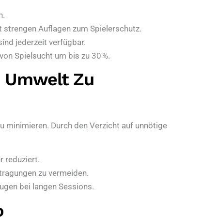
n.
gt strengen Auflagen zum Spielerschutz.
ind jederzeit verfügbar.
 von Spielsucht um bis zu 30 %.
e Umwelt Zu
u minimieren. Durch den Verzicht auf unnötige
 reduziert.
tragungen zu vermeiden.
Augen bei langen Sessions.
o