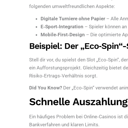
folgenden umweltfreundlichen Aspekte:
Digitale Turniere ohne Papier
– Alle Anm
E‑Sport‑Integration
– Spieler können an
Mobile‑First‑Design
– Die optimierte Ap
Beispiel: Der „Eco‑Spin“-
Stell dir vor, du spielst den Slot „Eco‑Spin“,
ein Aufforstungsprojekt. Gleichzeitig bietet d
Risiko‑Ertrags‑Verhältnis sorgt.
Did You Know?
Der „Eco‑Spin“ verwendet anim
Schnelle Auszahlung
Ein häufiges Problem bei Online‑Casinos ist 
Bankverfahren und klaren Limits.