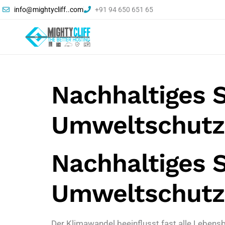
info@mightycliff..com
+91 94 650 651 65
Nachhaltiges 
Umweltschutz 
Nachhaltiges 
Umweltschutz 
Der Klimawandel beeinflusst fast alle Lebensbe