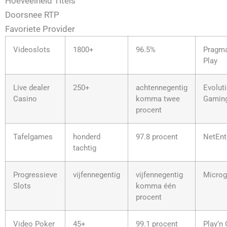
Hoeveelheid Titels
Doorsnee RTP
Favoriete Provider
Videoslots
1800+
96.5%
Pragma
Play
Live dealer
250+
achtennegentig
Evolut
Casino
komma twee
Gamin
procent
Tafelgames
honderd
97.8 procent
NetEnt
tachtig
Progressieve
vijfennegentig
vijfennegentig
Micro
Slots
komma één
procent
Video Poker
45+
99.1 procent
Play’n