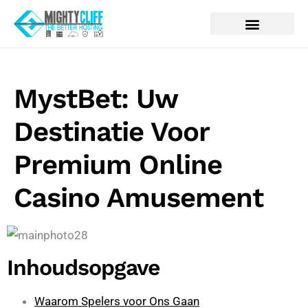
MystBet: Uw
Destinatie Voor
Premium Online
Casino Amusement
Inhoudsopgave
Waarom Spelers voor Ons Gaan