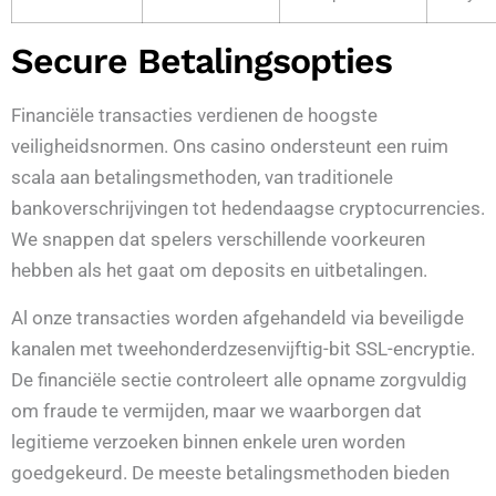
Secure Betalingsopties
Financiële transacties verdienen de hoogste
veiligheidsnormen. Ons casino ondersteunt een ruim
scala aan betalingsmethoden, van traditionele
bankoverschrijvingen tot hedendaagse cryptocurrencies.
We snappen dat spelers verschillende voorkeuren
hebben als het gaat om deposits en uitbetalingen.
Al onze transacties worden afgehandeld via beveiligde
kanalen met tweehonderdzesenvijftig-bit SSL-encryptie.
De financiële sectie controleert alle opname zorgvuldig
om fraude te vermijden, maar we waarborgen dat
legitieme verzoeken binnen enkele uren worden
goedgekeurd. De meeste betalingsmethoden bieden