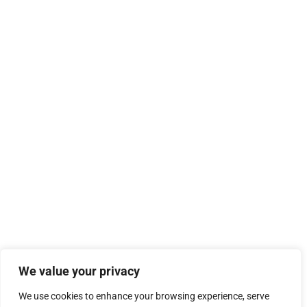
We value your privacy
We use cookies to enhance your browsing experience, serve