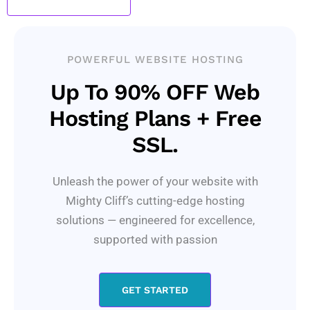
POWERFUL WEBSITE HOSTING
Up To 90% OFF Web
Hosting Plans + Free
SSL.
Unleash the power of your website with
Mighty Cliff’s cutting-edge hosting
solutions — engineered for excellence,
supported with passion
GET STARTED