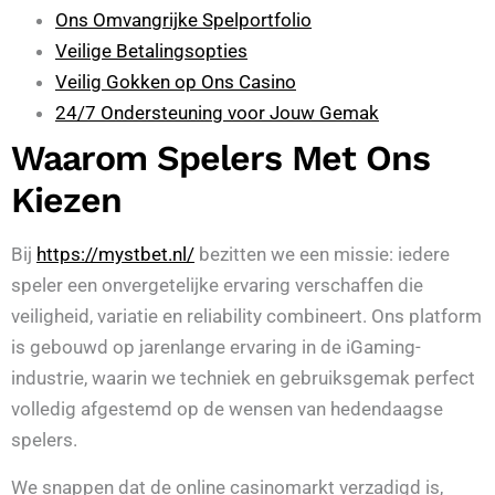
Ons Omvangrijke Spelportfolio
Veilige Betalingsopties
Veilig Gokken op Ons Casino
24/7 Ondersteuning voor Jouw Gemak
Waarom Spelers Met Ons
Kiezen
Bij
https://mystbet.nl/
bezitten we een missie: iedere
speler een onvergetelijke ervaring verschaffen die
veiligheid, variatie en reliability combineert. Ons platform
is gebouwd op jarenlange ervaring in de iGaming-
industrie, waarin we techniek en gebruiksgemak perfect
volledig afgestemd op de wensen van hedendaagse
spelers.
We snappen dat de online casinomarkt verzadigd is,