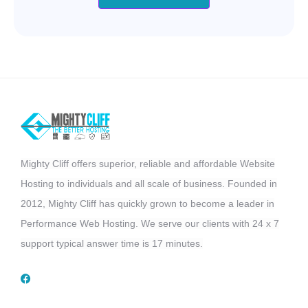
Mighty Cliff offers superior, reliable and affordable Website
Hosting to individuals and all scale of business. Founded in
2012, Mighty Cliff has quickly grown to become a leader in
Performance Web Hosting. We serve our clients with 24 x 7
support typical answer time is 17 minutes.