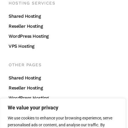
HOSTING SERVICES
Shared Hosting
Reseller Hosting
WordPress Hosting
VPS Hosting
OTHER PAGES
Shared Hosting
Reseller Hosting
WordPress Hosting
We value your privacy
VPS Hosting
We use cookies to enhance your browsing experience, serve
personalised ads or content, and analyse our traffic. By