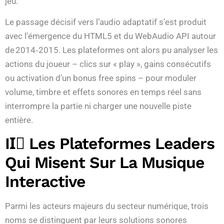
jeu.
Le passage décisif vers l’audio adaptatif s’est produit
avec l’émergence du HTML5 et du WebAudio API autour
de 2014‑2015. Les plateformes ont alors pu analyser les
actions du joueur – clics sur « play », gains consécutifs
ou activation d’un bonus free spins – pour moduler
volume, timbre et effets sonores en temps réel sans
interrompre la partie ni charger une nouvelle piste
entière.
II️⃣ Les Plateformes Leaders
Qui Misent Sur La Musique
Interactive
Parmi les acteurs majeurs du secteur numérique, trois
noms se distinguent par leurs solutions sonores