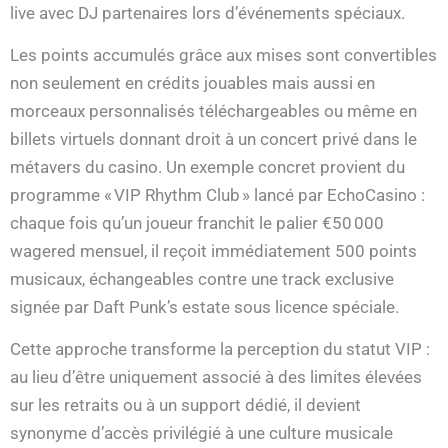
live avec DJ partenaires lors d’événements spéciaux.
Les points accumulés grâce aux mises sont convertibles
non seulement en crédits jouables mais aussi en
morceaux personnalisés téléchargeables ou même en
billets virtuels donnant droit à un concert privé dans le
métavers du casino. Un exemple concret provient du
programme « VIP Rhythm Club » lancé par EchoCasino :
chaque fois qu’un joueur franchit le palier €50 000
wagered mensuel, il reçoit immédiatement 500 points
musicaux, échangeables contre une track exclusive
signée par Daft Punk’s estate sous licence spéciale.
Cette approche transforme la perception du statut VIP :
au lieu d’être uniquement associé à des limites élevées
sur les retraits ou à un support dédié, il devient
synonyme d’accès privilégié à une culture musicale