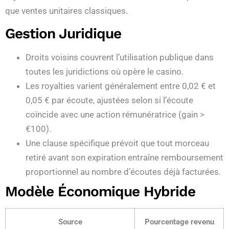
que ventes unitaires classiques.
Gestion Juridique
Droits voisins couvrent l’utilisation publique dans
toutes les juridictions où opère le casino.
Les royalties varient généralement entre 0,02 € et
0,05 € par écoute, ajustées selon si l’écoute
coïncide avec une action rémunératrice (gain >
€100).
Une clause spécifique prévoit que tout morceau
retiré avant son expiration entraîne remboursement
proportionnel au nombre d’écoutes déjà facturées.
Modèle Économique Hybride
Source
Pourcentage revenu