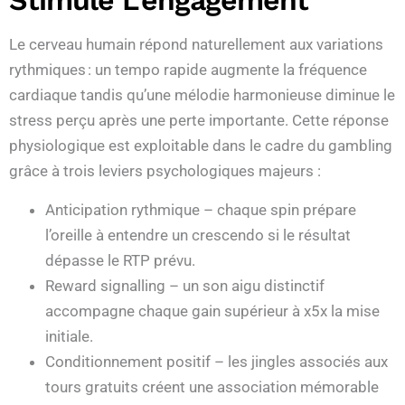
Stimule L’engagement
Le cerveau humain répond naturellement aux variations
rythmiques : un tempo rapide augmente la fréquence
cardiaque tandis qu’une mélodie harmonieuse diminue le
stress perçu après une perte importante. Cette réponse
physiologique est exploitable dans le cadre du gambling
grâce à trois leviers psychologiques majeurs :
Anticipation rythmique – chaque spin prépare
l’oreille à entendre un crescendo si le résultat
dépasse le RTP prévu.
Reward signalling – un son aigu distinctif
accompagne chaque gain supérieur à x5x la mise
initiale.
Conditionnement positif – les jingles associés aux
tours gratuits créent une association mémorable