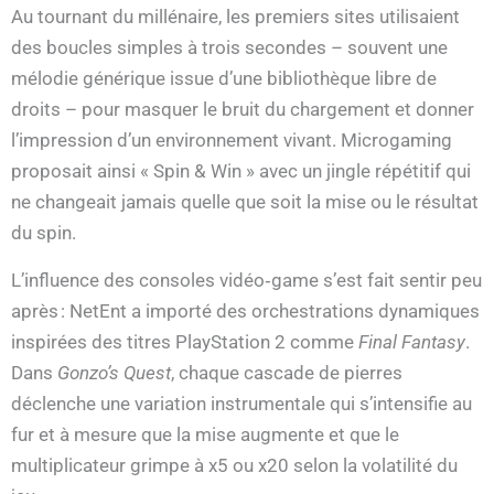
Au tournant du millénaire, les premiers sites utilisaient
des boucles simples à trois secondes – souvent une
mélodie générique issue d’une bibliothèque libre de
droits – pour masquer le bruit du chargement et donner
l’impression d’un environnement vivant. Microgaming
proposait ainsi « Spin & Win » avec un jingle répétitif qui
ne changeait jamais quelle que soit la mise ou le résultat
du spin.
L’influence des consoles vidéo‑game s’est fait sentir peu
après : NetEnt a importé des orchestrations dynamiques
inspirées des titres PlayStation 2 comme
Final Fantasy
.
Dans
Gonzo’s Quest
, chaque cascade de pierres
déclenche une variation instrumentale qui s’intensifie au
fur et à mesure que la mise augmente et que le
multiplicateur grimpe à x5 ou x20 selon la volatilité du