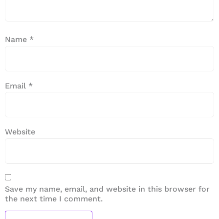
Name
*
Email
*
Website
Save my name, email, and website in this browser for
the next time I comment.