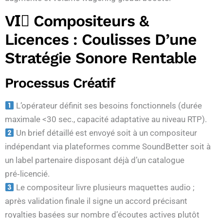
VI️⃣ Compositeurs &
Licences : Coulisses D’une
Stratégie Sonore Rentable
Processus Créatif
L’opérateur définit ses besoins fonctionnels (durée
maximale <30 sec., capacité adaptative au niveau RTP).
Un brief détaillé est envoyé soit à un compositeur
indépendant via plateformes comme SoundBetter soit à
un label partenaire disposant déjà d’un catalogue
pré‑licencié.
Le compositeur livre plusieurs maquettes audio ;
après validation finale il signe un accord précisant
royalties basées sur nombre d’écoutes actives plutôt