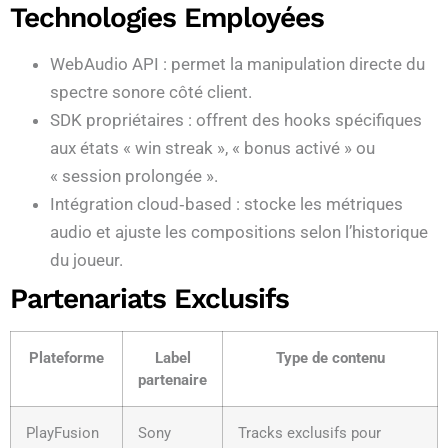
Technologies Employées
WebAudio API : permet la manipulation directe du
spectre sonore côté client.
SDK propriétaires : offrent des hooks spécifiques
aux états « win streak », « bonus activé » ou
« session prolongée ».
Intégration cloud‑based : stocke les métriques
audio et ajuste les compositions selon l’historique
du joueur.
Partenariats Exclusifs
Plateforme
Label
Type de contenu
partenaire
PlayFusion
Sony
Tracks exclusifs pour