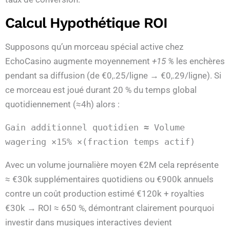
Calcul Hypothétique ROI
Supposons qu’un morceau spécial active chez
EchoCasino augmente moyen­nement
+15 %
les enchères
pendant sa diffusion (de €0,.25/ligne → €0,.29/ligne). Si
ce morceau est joué durant 20 % du temps global
quotidiennement (≈4h) alors :
Gain additionnel quotidien ≈ Volume 
Avec un volume journalière moyen €2M cela représente
≈ €30k supplémentaires quotidiens ou €900k annuels
contre un coût production estimé €120k + royalties
€30k → ROI ≈ 650 %, démontrant clairement pourquoi
investir dans musiques interactives devient