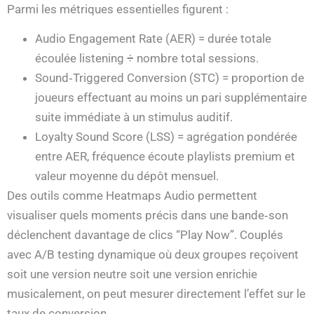
Parmi les métriques essentielles figurent :
Audio Engagement Rate (AER) = durée totale
écoulée listening ÷ nombre total sessions.
Sound‑Triggered Conversion (STC) = proportion de
joueurs effectuant au moins un pari supplémentaire
suite immédiate à un stimulus auditif.
Loyalty Sound Score (LSS) = agrégation pondérée
entre AER, fréquence écoute playlists premium et
valeur moyenne du dépôt mensuel.
Des outils comme Heatmaps Audio permettent
visualiser quels moments précis dans une bande‑son
déclenchent davantage de clics “Play Now”. Couplés
avec A/B testing dynamique où deux groupes reçoivent
soit une version neutre soit une version enrichie
musicalement, on peut mesurer directement l’effet sur le
taux de conversion.