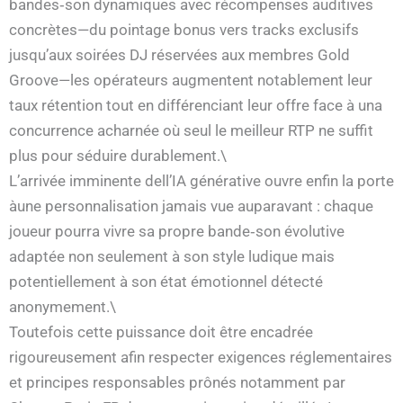
bandes‑son dynamiques avec récompenses auditives
concrètes—du pointage bonus vers tracks exclusifs
jusqu’aux soirées DJ réservées aux membres Gold
Groove—les opérateurs augmentent notablement leur
taux rétention tout en différenciant leur offre face à una
concurrence acharnée où seul le meilleur RTP ne suffit
plus pour séduire durablement.\
L’arrivée imminente dell’IA générative ouvre enfin la porte
àune personnalisation jamais vue auparavant : chaque
joueur pourra vivre sa propre bande‑son évolutive
adaptée non seulement à son style ludique mais
potentiellement à son état émotionnel détecté
anonymement.\
Toutefois cette puissance doit être encadrée
rigoureusement afin respect​er exigences réglementaires
et principes responsables prônés notamment par