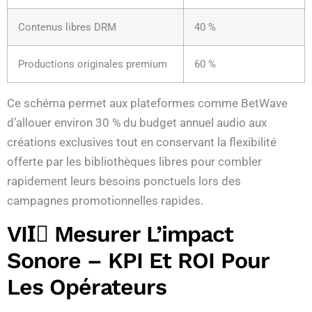
Contenus libres DRM
40 %
Productions originales premium
60 %
Ce schéma permet aux plateformes comme BetWave
d’allouer environ 30 % du budget annuel audio aux
créations exclusives tout en conservant la flexibilité
offerte par les bibliothèques libres pour combler
rapidement leurs besoins ponctuels lors des
campagnes promotionnelles rapides.
VII️⃣ Mesurer L’impact
Sonore – KPI Et ROI Pour
Les Opérateurs