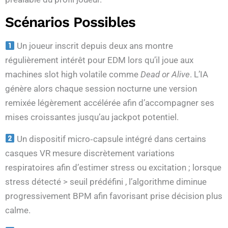
Scénarios Possibles
Un joueur inscrit depuis deux ans montre
régulièrement intérêt pour EDM lors qu’il joue aux
machines slot high volatile comme
Dead or Alive
. L’IA
génère alors chaque session nocturne une version
remixée légèrement accélérée afin d’accompagner ses
mises croissantes jusqu’au jackpot potentiel.
Un dispositif micro‑capsule intégré dans certains
casques VR mesure discrètement variations
respiratoires afin d’estimer stress ou excitation ; lorsque
stress détecté > seuil prédéfini , l’algorithme diminue
progressivement BPM afin favorisant prise décision plus
calme.