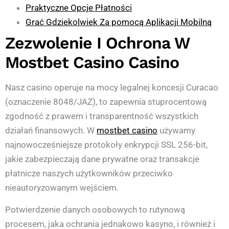
Praktyczne Opcje Płatności
Grać Gdziekolwiek Za pomocą Aplikacji Mobilną
Zezwolenie I Ochrona W
Mostbet Casino Casino
Nasz casino operuje na mocy legalnej koncesji Curacao
(oznaczenie 8048/JAZ), to zapewnia stuprocentową
zgodność z prawem i transparentność wszystkich
działań finansowych. W
mostbet casino
używamy
najnowocześniejsze protokoły enkrypcji SSL 256-bit,
jakie zabezpieczają dane prywatne oraz transakcje
płatnicze naszych użytkowników przeciwko
nieautoryzowanym wejściem.
Potwierdzenie danych osobowych to rutynową
procesem, jaka ochrania jednakowo kasyno, i również i