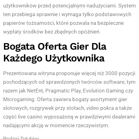
użytkowników przed potencjalnymi nadużyciami. System
ten przebiega sprawnie i wymaga tylko podstawowych
papierów tożsamości, które pozwala na bezpieczne
wypłaty środków bez zbędnych opóźnień.
Bogata Oferta Gier Dla
Każdego Użytkownika
Prezentowana witryna proponuje więcej niż 3000 pozycji
pochodzących od sprawdzonych twórców software, tym
razem jak NetEnt, Pragmatic Play, Evolution Gaming czy
Microgaming. Oferta zawiera bogaty asortyment gier
slotowych, rozgrywek przy stołach, video pokra a także
część live casino wyposażoną w prawdziwymi dealerami
nadającymi akcję w momencie rzeczywistym.
Rodzaj Tytułów