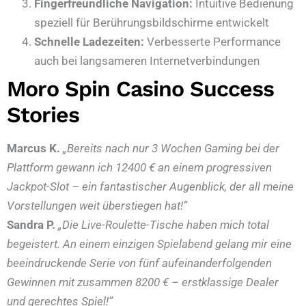
Fingerfreundliche Navigation:
Intuitive Bedienung
speziell für Berührungsbildschirme entwickelt
Schnelle Ladezeiten:
Verbesserte Performance
auch bei langsameren Internetverbindungen
Moro Spin Casino Success
Stories
Marcus K.
„Bereits nach nur 3 Wochen Gaming bei der
Plattform gewann ich 12400 € an einem progressiven
Jackpot-Slot – ein fantastischer Augenblick, der all meine
Vorstellungen weit überstiegen hat!”
Sandra P.
„Die Live-Roulette-Tische haben mich total
begeistert. An einem einzigen Spielabend gelang mir eine
beeindruckende Serie von fünf aufeinanderfolgenden
Gewinnen mit zusammen 8200 € – erstklassige Dealer
und gerechtes Spiel!”