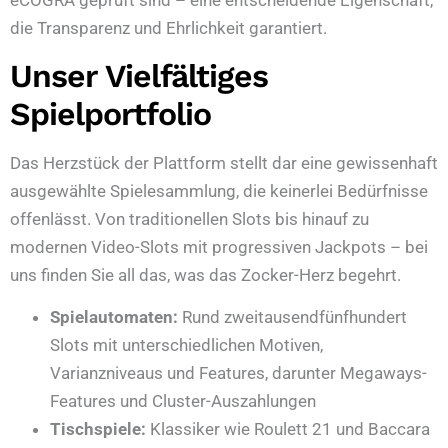
eCOGRA geprüft sind – eine entscheidende Eigenschaft,
die Transparenz und Ehrlichkeit garantiert.
Unser Vielfältiges
Spielportfolio
Das Herzstück der Plattform stellt dar eine gewissenhaft
ausgewählte Spielesammlung, die keinerlei Bedürfnisse
offenlässt. Von traditionellen Slots bis hinauf zu
modernen Video-Slots mit progressiven Jackpots – bei
uns finden Sie all das, was das Zocker-Herz begehrt.
Spielautomaten:
Rund zweitausendfünfhundert
Slots mit unterschiedlichen Motiven,
Varianzniveaus und Features, darunter Megaways-
Features und Cluster-Auszahlungen
Tischspiele:
Klassiker wie Roulett 21 und Baccara