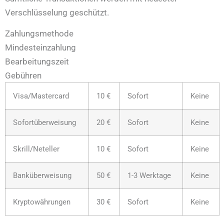
Verschlüsselung geschützt.
Zahlungsmethode
Mindesteinzahlung
Bearbeitungszeit
Gebühren
Visa/Mastercard
10 €
Sofort
Keine
Sofortüberweisung
20 €
Sofort
Keine
Skrill/Neteller
10 €
Sofort
Keine
Banküberweisung
50 €
1-3 Werktage
Keine
Kryptowährungen
30 €
Sofort
Keine