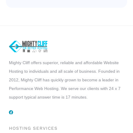
Mighty Cliff offers superior, reliable and affordable Website
Hosting to individuals and all scale of business. Founded in
2012, Mighty Cliff has quickly grown to become a leader in
Performance Web Hosting. We serve our clients with 24 x 7
support typical answer time is 17 minutes.
HOSTING SERVICES