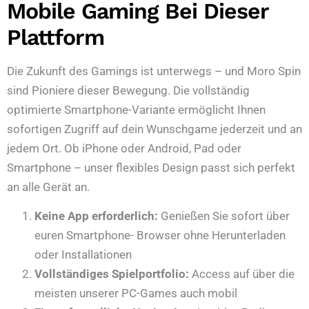
Mobile Gaming Bei Dieser
Plattform
Die Zukunft des Gamings ist unterwegs – und Moro Spin
sind Pioniere dieser Bewegung. Die vollständig
optimierte Smartphone-Variante ermöglicht Ihnen
sofortigen Zugriff auf dein Wunschgame jederzeit und an
jedem Ort. Ob iPhone oder Android, Pad oder
Smartphone – unser flexibles Design passt sich perfekt
an alle Gerät an.
Keine App erforderlich:
Genießen Sie sofort über
euren Smartphone- Browser ohne Herunterladen
oder Installationen
Vollständiges Spielportfolio:
Access auf über die
meisten unserer PC-Games auch mobil