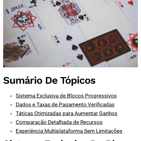
Sumário De Tópicos
Sistema Exclusiva de Blocos Progressivos
Dados e Taxas de Pagamento Verificadas
Táticas Otimizadas para Aumentar Ganhos
Comparação Detalhada de Recursos
Experiência Multiplataforma Sem Limitações