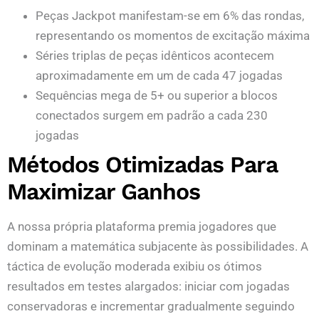
Peças Jackpot manifestam-se em 6% das rondas,
representando os momentos de excitação máxima
Séries triplas de peças idênticos acontecem
aproximadamente em um de cada 47 jogadas
Sequências mega de 5+ ou superior a blocos
conectados surgem em padrão a cada 230
jogadas
Métodos Otimizadas Para
Maximizar Ganhos
A nossa própria plataforma premia jogadores que
dominam a matemática subjacente às possibilidades. A
táctica de evolução moderada exibiu os ótimos
resultados em testes alargados: iniciar com jogadas
conservadoras e incrementar gradualmente seguindo