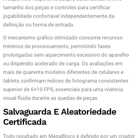
tamanho dos peças e controles para certificar
jogabilidade confortável independentemente da
definição ou forma de entrada.
O mecanismo gráfico otimizado consome recursos
mínimos de processamento, permitindo fases
prolongadas sem aquecimento excessivo do aparelho
ou dispêndio acelerado de carga. Os avaliações em
mais de quarenta modelos diferentes de celulares e
tablets confirmam índices de fotograma consistentes
superior de 6×10 FPS, essenciais para uma vivência
visual fluida durante as quedas de peças.
Salvaguarda E Aleatoriedade
Certificada
Todo resultado em MegaBloco é definido por um criador