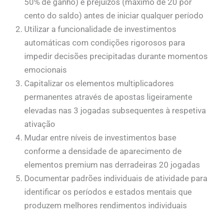
50% de ganho) e prejuízos (máximo de 20 por
cento do saldo) antes de iniciar qualquer período
Utilizar a funcionalidade de investimentos
automáticas com condições rigorosos para
impedir decisões precipitadas durante momentos
emocionais
Capitalizar os elementos multiplicadores
permanentes através de apostas ligeiramente
elevadas nas 3 jogadas subsequentes à respetiva
ativação
Mudar entre níveis de investimentos base
conforme a densidade de aparecimento de
elementos premium nas derradeiras 20 jogadas
Documentar padrões individuais de atividade para
identificar os períodos e estados mentais que
produzem melhores rendimentos individuais