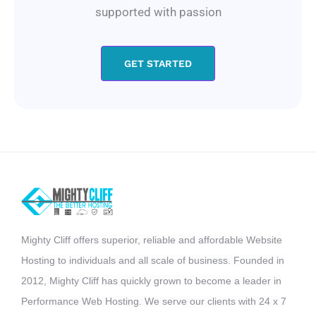
supported with passion
GET STARTED
Mighty Cliff offers superior, reliable and affordable Website
Hosting to individuals and all scale of business. Founded in
2012, Mighty Cliff has quickly grown to become a leader in
Performance Web Hosting. We serve our clients with 24 x 7