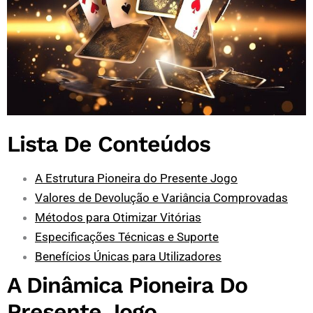
Lista De Conteúdos
A Estrutura Pioneira do Presente Jogo
Valores de Devolução e Variância Comprovadas
Métodos para Otimizar Vitórias
Especificações Técnicas e Suporte
Benefícios Únicas para Utilizadores
A Dinâmica Pioneira Do
Presente Jogo