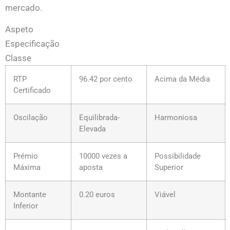
mercado.
Aspeto
Especificação
Classe
RTP
96.42 por cento
Acima da Média
Certificado
Oscilação
Equilibrada-
Harmoniosa
Elevada
Prémio
10000 vezes a
Possibilidade
Máxima
aposta
Superior
Montante
0.20 euros
Viável
Inferior