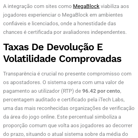
A integração com sites como
MegaBlock
viabiliza aos
jogadores experienciar o MegaBlock em ambientes
confiáveis e licenciados, onde a honestidade das
chances é certificada por avaliadores independentes.
Taxas De Devolução E
Volatilidade Comprovadas
Transparência é crucial no presente compromisso com
os apostadores. O sistema opera com uma valor de
pagamento ao utilizador (RTP) de
96.42 por cento
,
percentagem auditado e certificado pela iTech Labs,
uma das mais reconhecidas organizações de verificação
da área do jogo online. Este percentual simboliza a
proporção comum que volta aos jogadores ao decorrer
do prazo, situando o atual sistema sobre da média do