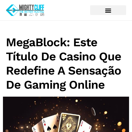
MegaBlock: Este
Título De Casino Que
Redefine A Sensação
De Gaming Online