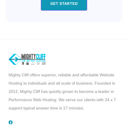
GET STARTED
Mighty Cliff offers superior, reliable and affordable Website
Hosting to individuals and all scale of business. Founded in
2012, Mighty Cliff has quickly grown to become a leader in
Performance Web Hosting. We serve our clients with 24 x 7
support typical answer time is 17 minutes.