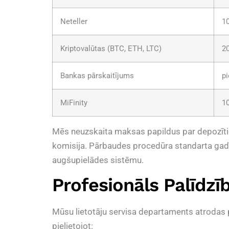
Neteller
1
Kriptovalūtas (BTC, ETH, LTC)
2
Bankas pārskaitījums
p
MiFinity
1
Mēs neuzskaita maksas papildus par depozīti
komisija. Pārbaudes procedūra standarta gad
augšupielādes sistēmu.
Profesionāls Palīdzī
Mūsu lietotāju servisa departaments atrodas 
pielietojot: