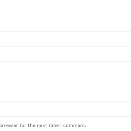
 browser for the next time I comment.