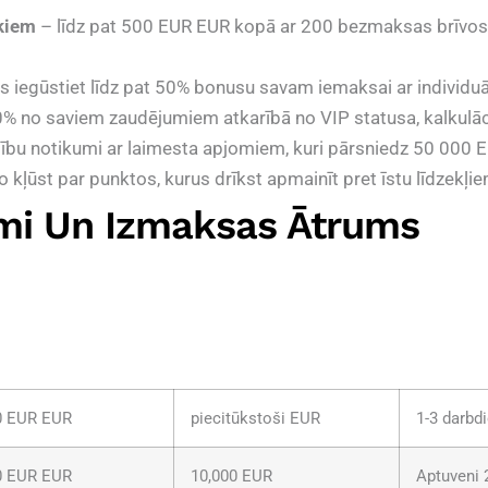
ekiem
– līdz pat 500 EUR EUR kopā ar 200 bezmaksas brīvos gr
ās iegūstiet līdz pat 50% bonusu savam iemaksai ar individu
0% no saviem zaudējumiem atkarībā no VIP statusa, kalkulāci
ību notikumi ar laimesta apjomiem, kuri pārsniedz 50 000 
ro kļūst par punktos, kurus drīkst apmainīt pret īstu līdzek
mi Un Izmaksas Ātrums
0 EUR EUR
piecitūkstoši EUR
1-3 darbd
0 EUR EUR
10,000 EUR
Aptuveni 