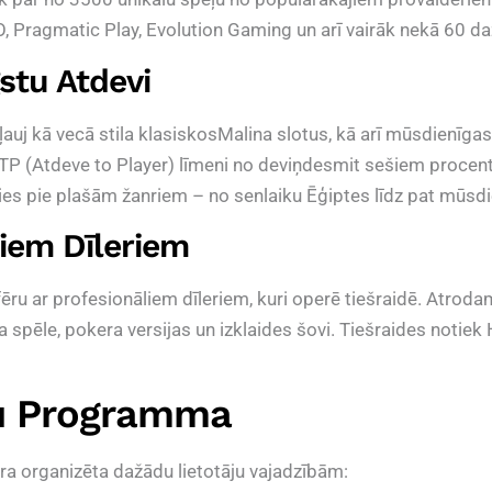
, Pragmatic Play, Evolution Gaming un arī vairāk nekā 60 d
stu Atdevi
auj kā vecā stila klasiskosMalina slotus, kā arī mūsdienīga
TP (Atdeve to Player) līmeni no deviņdesmit sešiem procenti
lēties pie plašām žanriem – no senlaiku Ēģiptes līdz pat mū
liem Dīleriem
ru ar profesionāliem dīleriem, kuri operē tiešraidē. Atroda
ra spēle, pokera versijas un izklaides šovi. Tiešraides notie
u Programma
ra organizēta dažādu lietotāju vajadzībām: