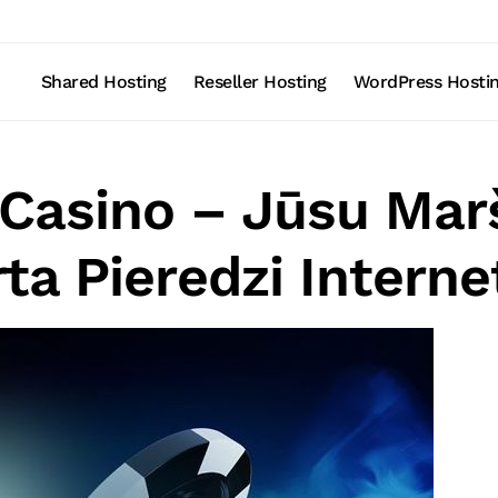
Shared Hosting
Reseller Hosting
WordPress Hosti
 Casino – Jūsu Mar
rta Pieredzi Interne