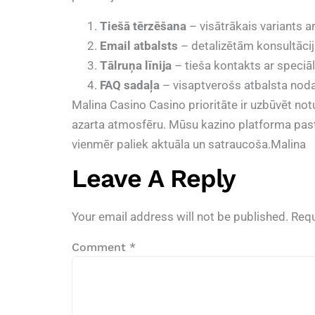
Tiešā tērzēšana
– visātrākais variants a
Email atbalsts
– detalizētām konsultācij
Tālruņa līnija
– tieša kontakts ar speciāl
FAQ sadaļa
– visaptverošs atbalsta noda
Malina Casino Casino prioritāte ir uzbūvēt notu
azarta atmosfēru. Mūsu kazino platforma pastā
vienmēr paliek aktuāla un satraucoša.Malina
Leave A Reply
Your email address will not be published.
Requ
Comment
*