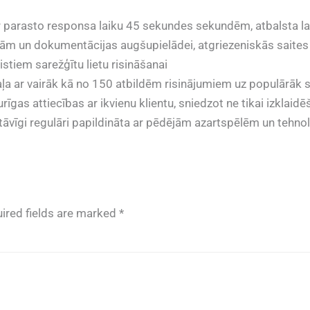
r parasto responsa laiku 45 sekundes sekundēm, atbalsta lat
ām un dokumentācijas augšupielādei, atgriezeniskās saites
istiem sarežģītu lietu risināšanai
ļa ar vairāk kā no 150 atbildēm risinājumiem uz populārā
rīgas attiecības ar ikvienu klientu, sniedzot ne tikai izklai
vīgi regulāri papildināta ar pēdējām azartspēlēm un tehnolo
ired fields are marked
*