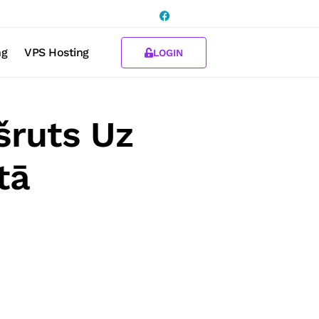
ng
VPS Hosting
LOGIN
šruts Uz
tā