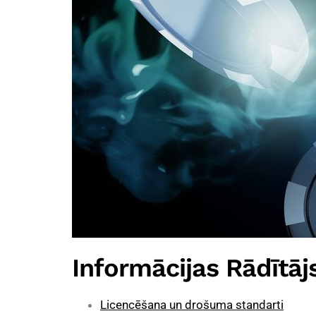
Informācijas Rādītāj
Licencēšana un drošuma standarti