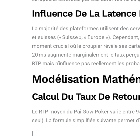
Influence De La Latence
La majorité des plateformes utilisent des serve
et suisses (« Suisse », « Europe »). Cependant,
moment crucial où le croupier révèle ses car
20 ms augmente marginalement le taux perçu d
RTP mais n’influence pas réellement les probab
Modélisation Mathé
Calcul Du Taux De Retou
Le RTP moyen du Pai Gow Poker varie entre 94 
seul). La formule simplifiée suivante permet d’
[