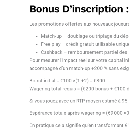
Bonus D’inscription 
Les promotions offertes aux nouveaux joueurs
Match‑up – doublage ou triplage du dépôt
Free play – crédit gratuit utilisable un
Cashback – remboursement partiel des p
Pour mesurer l’impact réel sur votre capital i
accompagné d’un match‑up +200 % sans exigen
Boost initial = €100 ×(1 +2) = €300
Wagering total requis = (€200 bonus + €100 
Si vous jouez avec un RTP moyen estimé à 95 %
Espérance totale après wagering = (€9 000 ×
En pratique cela signifie qu’en transformant 