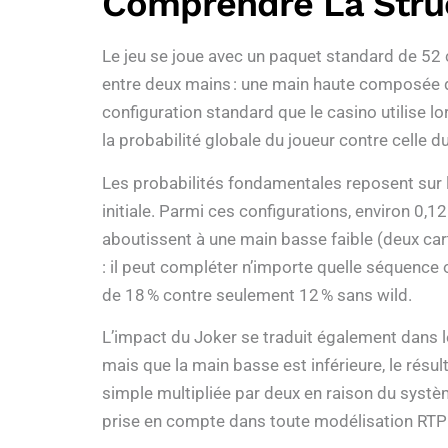
Comprendre La Stru
Le jeu se joue avec un paquet standard de 52 c
entre deux mains : une main haute composée d
configuration standard que le casino utilise lo
la probabilité globale du joueur contre celle du
Les probabilités fondamentales reposent sur 
initiale. Parmi ces configurations, environ 0,
aboutissent à une main basse faible (deux car
: il peut compléter n’importe quelle séquence 
de 18 % contre seulement 12 % sans wild.
L’impact du Joker se traduit également dans le
mais que la main basse est inférieure, le résul
simple multipliée par deux en raison du systè
prise en compte dans toute modélisation RTP 