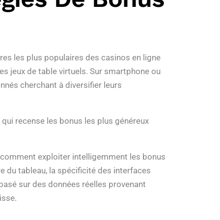
res les plus populaires des casinos en ligne
es jeux de table virtuels. Sur smartphone ou
onnés cherchant à diversifier leurs
qui recense les bonus les plus généreux
t comment exploiter intelligemment les bonus
 du tableau, la spécificité des interfaces
é basé sur des données réelles provenant
isse.