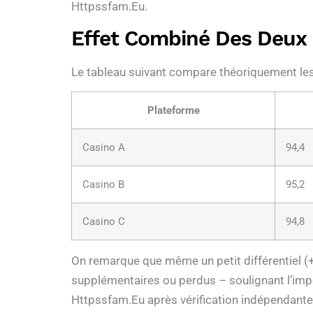
Httpssfam.Eu.
Effet Combiné Des Deux M
Le tableau suivant compare théoriquement les
Plateforme
Casino A
94,4
Casino B
95,2
Casino C
94,8
On remarque que même un petit différentiel (+
supplémentaires ou perdus – soulignant l’impo
Httpssfam.Eu après vérification indépendant