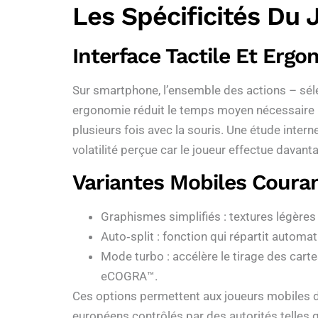
Les Spécificités Du 
Interface Tactile Et Ergo
Sur smartphone, l’ensemble des actions – séle
ergonomie réduit le temps moyen nécessaire p
plusieurs fois avec la souris. Une étude inte
volatilité perçue car le joueur effectue davan
Variantes Mobiles Coura
Graphismes simplifiés : textures légères p
Auto‑split : fonction qui répartit automa
Mode turbo : accélère le tirage des cartes
eCOGRA™.
Ces options permettent aux joueurs mobiles d’a
européens contrôlés par des autorités telles q