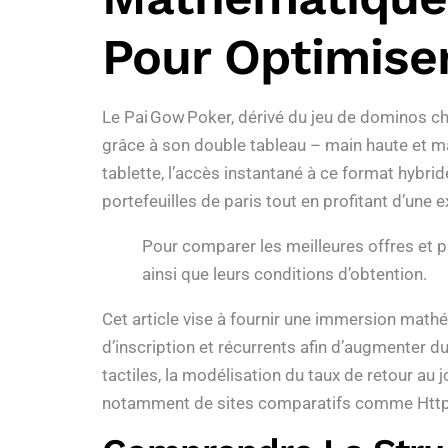
Pour Optimise
Le Pai Gow Poker, dérivé du jeu de dominos ch
grâce à son double tableau – main haute et ma
tablette, l’accès instantané à ce format hybrid
portefeuilles de paris tout en profitant d’une e
Pour comparer les meilleures offres et 
ainsi que leurs conditions d’obtention.
Cet article vise à fournir une immersion mat
d’inscription et récurrents afin d’augmenter du
tactiles, la modélisation du taux de retour au
notamment de sites comparatifs comme Httpss