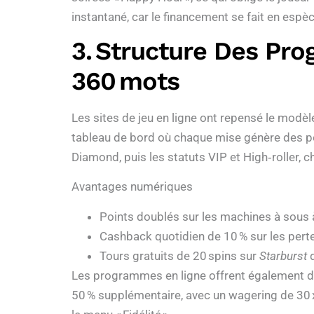
instantané, car le financement se fait en espè
3. Structure Des Pr
360 Mots
Les sites de jeu en ligne ont repensé le modèl
tableau de bord où chaque mise génère des poi
Diamond, puis les statuts VIP et High‑roller,
Avantages numériques
Points doublés sur les machines à sous 
Cashback quotidien de 10 % sur les perte
Tours gratuits de 20 spins sur
Starburst
d
Les programmes en ligne offrent également de
50 % supplémentaire, avec un wagering de 30 x