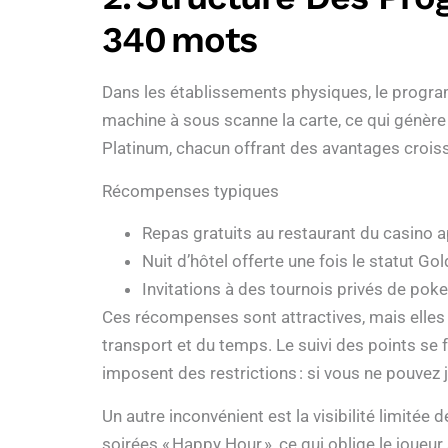
340 Mots
Dans les établissements physiques, le program
machine à sous scanne la carte, ce qui génère 
Platinum, chacun offrant des avantages crois
Récompenses typiques
Repas gratuits au restaurant du casino a
Nuit d’hôtel offerte une fois le statut Gol
Invitations à des tournois privés de poke
Ces récompenses sont attractives, mais elles 
transport et du temps. Le suivi des points se 
imposent des restrictions : si vous ne pouvez
Un autre inconvénient est la visibilité limité
soirées « Happy Hour », ce qui oblige le joue