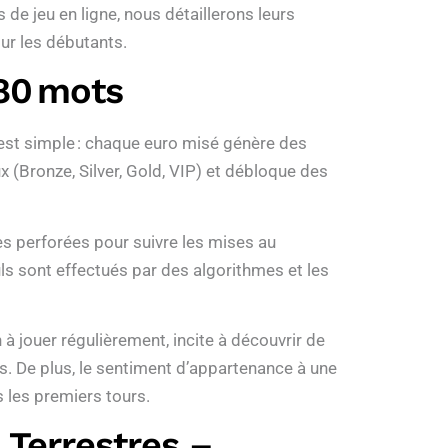
de jeu en ligne, nous détaillerons leurs
our les débutants.
280 Mots
est simple : chaque euro misé génère des
x (Bronze, Silver, Gold, VIP) et débloque des
es perforées pour suivre les mises au
uls sont effectués par des algorithmes et les
à jouer régulièrement, incite à découvrir de
s. De plus, le sentiment d’appartenance à une
 les premiers tours.
 Terrestres –