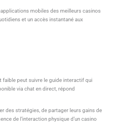
applications mobiles des meilleurs casinos
uotidiens et un accès instantané aux
faible peut suivre le guide interactif qui
onible via chat en direct, répond
 des stratégies, de partager leurs gains de
ence de l’interaction physique d’un casino