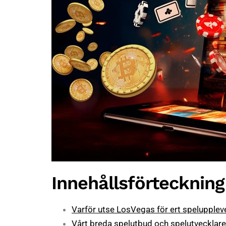
Innehållsförteckning
Varför utse LosVegas för ert spelupplev
Vårt breda spelutbud och spelutvecklare