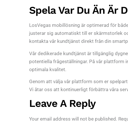
Spela Var Du Än Är D
LosVegas mobillösning är optimerad för både 
justerar sig automatiskt till er skärmstorlek
kontakta vår kundtjänst direkt från din smartp
Vår dedikerade kundtjänst är tillgänglig dygn
potentiella frågeställningar. På vår plattform 
optimala kvalitet.
Genom att välja vår plattform som er spelpartne
Vi åtar oss att kontinuerligt förbättra våra
Leave A Reply
Your email address will not be published.
Requ