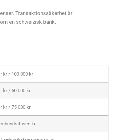
renser. Transaktionssäkerhet är
som en schweizisk bank.
r kr / 100 000 kr
 kr / 50 000 kr
 kr / 75 000 kr
femhundratusen kr