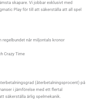
rämsta skapare. Vi jobbar exklusivt med
c Play för till att säkerställa att all spel
 regelbundet når miljontals kronor
och Crazy Time
återbetalningsgrad (återbetalningsprocent) på
hanser i jämförelse med ett flertal
t säkerställa ärlig spelmekanik.