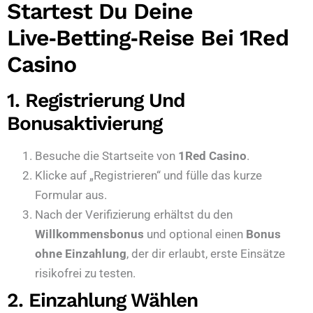
Startest Du Deine
Live‑Betting‑Reise Bei 1Red
Casino
1. Registrierung Und
Bonusaktivierung
Besuche die Startseite von
1Red Casino
.
Klicke auf „Registrieren“ und fülle das kurze
Formular aus.
Nach der Verifizierung erhältst du den
Willkommensbonus
und optional einen
Bonus
ohne Einzahlung
, der dir erlaubt, erste Einsätze
risikofrei zu testen.
2. Einzahlung Wählen