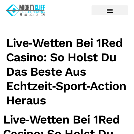
Live‑Wetten Bei 1Red
Casino: So Holst Du
Das Beste Aus
Echtzeit‑Sport‑Action
Heraus
Live‑Wetten Bei 1Red
Casino: So Holst Du