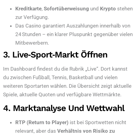
Kreditkarte
,
Sofortüberweisung
und
Krypto
stehen
zur Verfügung.
Das Casino garantiert Auszahlungen innerhalb von
24 Stunden – ein klarer Pluspunkt gegenüber vielen
Mitbewerbern.
3. Live‑Sport‑Markt Öffnen
Im Dashboard findest du die Rubrik „Live“. Dort kannst
du zwischen Fußball, Tennis, Basketball und vielen
weiteren Sportarten wählen. Die Übersicht zeigt aktuelle
Spiele, aktuelle Quoten und verfügbare Wettmärkte.
4. Marktanalyse Und Wettwahl
RTP (Return to Player)
ist bei Sportwetten nicht
relevant, aber das
Verhältnis von Risiko zu