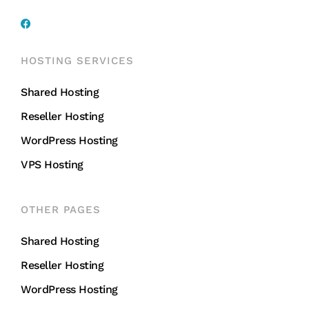
HOSTING SERVICES
Shared Hosting
Reseller Hosting
WordPress Hosting
VPS Hosting
OTHER PAGES
Shared Hosting
Reseller Hosting
WordPress Hosting