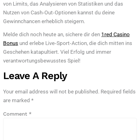
von Limits, das Analysieren von Statistiken und das
Nutzen von Cash‑Out‑Optionen kannst du deine
Gewinnchancen erheblich steigern.
Melde dich noch heute an, sichere dir den
1red Casino
Bonus
und erlebe Live‑Sport‑Action, die dich mitten ins
Geschehen katapultiert. Viel Erfolg und immer
verantwortungsbewusstes Spiel!
Leave A Reply
Your email address will not be published.
Required fields
are marked
*
Comment
*