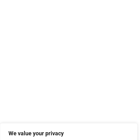
We value your privacy