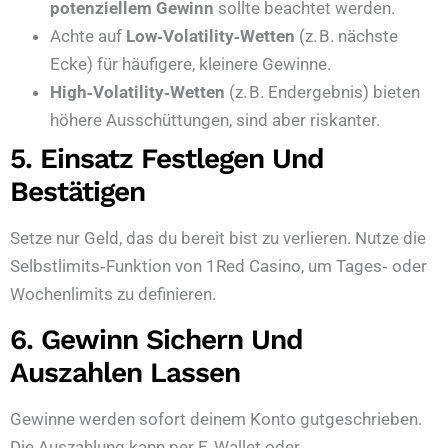
potenziellem Gewinn
sollte beachtet werden.
Achte auf
Low‑Volatility‑Wetten
(z. B. nächste
Ecke) für häufigere, kleinere Gewinne.
High‑Volatility‑Wetten
(z. B. Endergebnis) bieten
höhere Ausschüttungen, sind aber riskanter.
5. Einsatz Festlegen Und
Bestätigen
Setze nur Geld, das du bereit bist zu verlieren. Nutze die
Selbstlimits‑Funktion von 1Red Casino, um Tages‑ oder
Wochenlimits zu definieren.
6. Gewinn Sichern Und
Auszahlen Lassen
Gewinne werden sofort deinem Konto gutgeschrieben.
Die Auszahlung kann per E‑Wallet oder