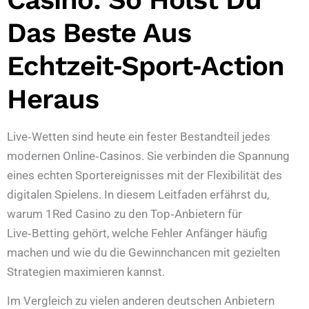
Das Beste Aus
Echtzeit‑Sport‑Action
Heraus
Live‑Wetten sind heute ein fester Bestandteil jedes
modernen Online‑Casinos. Sie verbinden die Spannung
eines echten Sportereignisses mit der Flexibilität des
digitalen Spielens. In diesem Leitfaden erfährst du,
warum 1Red Casino zu den Top‑Anbietern für
Live‑Betting gehört, welche Fehler Anfänger häufig
machen und wie du die Gewinnchancen mit gezielten
Strategien maximieren kannst.
Im Vergleich zu vielen anderen deutschen Anbietern