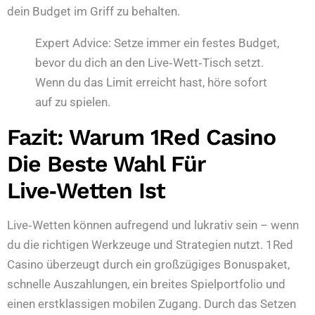
dein Budget im Griff zu behalten.
Expert Advice: Setze immer ein festes Budget,
bevor du dich an den Live‑Wett‑Tisch setzt.
Wenn du das Limit erreicht hast, höre sofort
auf zu spielen.
Fazit: Warum 1Red Casino
Die Beste Wahl Für
Live‑Wetten Ist
Live‑Wetten können aufregend und lukrativ sein – wenn
du die richtigen Werkzeuge und Strategien nutzt. 1Red
Casino überzeugt durch ein großzügiges Bonuspaket,
schnelle Auszahlungen, ein breites Spielportfolio und
einen erstklassigen mobilen Zugang. Durch das Setzen