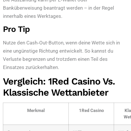
Banküberweisung beantragt werden – in der Regel
innerhalb eines Werktages.
Pro Tip
Nutze den Cash‑Out-Button, wenn deine Wette sich in
eine ungünstige Richtung entwickelt. So kannst du
Verluste begrenzen und trotzdem einen Teil des
Einsatzes zurückerhalten.
Vergleich: 1Red Casino Vs.
Klassische Wettanbieter
Merkmal
1Red Casino
Kla
Wet