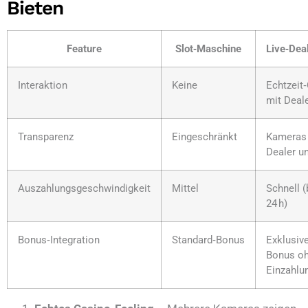
Bieten
Feature
Slot‑Maschine
Live‑Deal
Interaktion
Keine
Echtzeit
mit Deal
Transparenz
Eingeschränkt
Kameras 
Dealer u
Auszahlungsgeschwindigkeit
Mittel
Schnell (
24 h)
Bonus‑Integration
Standard‑Bonus
Exklusive
Bonus o
Einzahlu