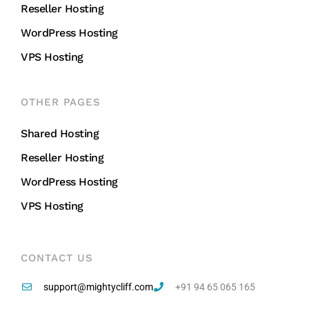
Reseller Hosting
WordPress Hosting
VPS Hosting
OTHER PAGES
Shared Hosting
Reseller Hosting
WordPress Hosting
VPS Hosting
CONTACT US
support@mightycliff.com
+91 94 65 065 165