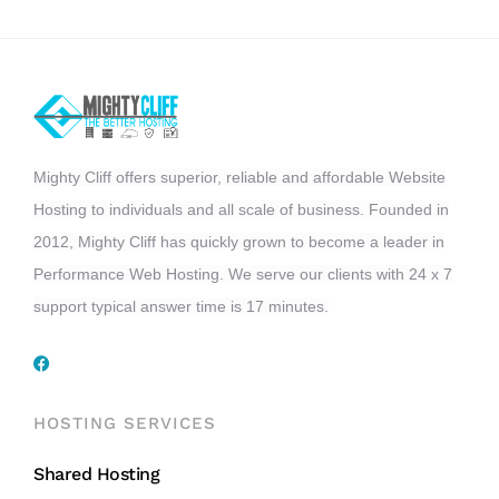
Mighty Cliff offers superior, reliable and affordable Website
Hosting to individuals and all scale of business. Founded in
2012, Mighty Cliff has quickly grown to become a leader in
Performance Web Hosting. We serve our clients with 24 x 7
support typical answer time is 17 minutes.
HOSTING SERVICES
Shared Hosting