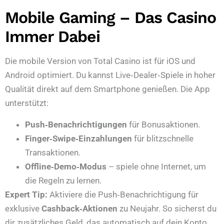
Mobile Gaming – Das Casino
Immer Dabei
Die mobile Version von Total Casino ist für iOS und
Android optimiert. Du kannst Live‑Dealer‑Spiele in hoher
Qualität direkt auf dem Smartphone genießen. Die App
unterstützt:
Push‑Benachrichtigungen
für Bonusaktionen.
Finger‑Swipe‑Einzahlungen
für blitzschnelle
Transaktionen.
Offline‑Demo‑Modus
– spiele ohne Internet, um
die Regeln zu lernen.
Expert Tip:
Aktiviere die Push‑Benachrichtigung für
exklusive
Cashback‑Aktionen
zu Neujahr. So sicherst du
dir zusätzliches Geld, das automatisch auf dein Konto