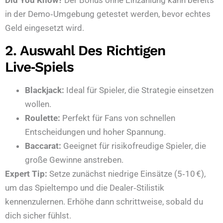
Did You Know?
Der Bonus ohne Einzahlung kann bereits
in der Demo‑Umgebung getestet werden, bevor echtes
Geld eingesetzt wird.
2. Auswahl Des Richtigen
Live‑Spiels
Blackjack:
Ideal für Spieler, die Strategie einsetzen
wollen.
Roulette:
Perfekt für Fans von schnellen
Entscheidungen und hoher Spannung.
Baccarat:
Geeignet für risikofreudige Spieler, die
große Gewinne anstreben.
Expert Tip:
Setze zunächst niedrige Einsätze (5‑10 €),
um das Spieltempo und die Dealer‑Stilistik
kennenzulernen. Erhöhe dann schrittweise, sobald du
dich sicher fühlst.