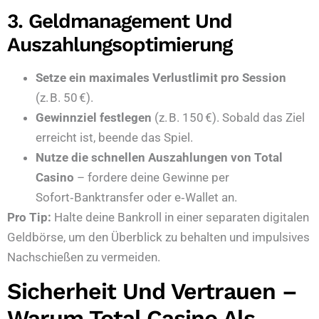
3. Geldmanagement Und
Auszahlungsoptimierung
Setze ein maximales Verlustlimit pro Session
(z. B. 50 €).
Gewinnziel festlegen
(z. B. 150 €). Sobald das Ziel
erreicht ist, beende das Spiel.
Nutze die schnellen Auszahlungen von Total
Casino
– fordere deine Gewinne per
Sofort‑Banktransfer oder e‑Wallet an.
Pro Tip:
Halte deine Bankroll in einer separaten digitalen
Geldbörse, um den Überblick zu behalten und impulsives
Nachschießen zu vermeiden.
Sicherheit Und Vertrauen –
Warum Total Casino Als