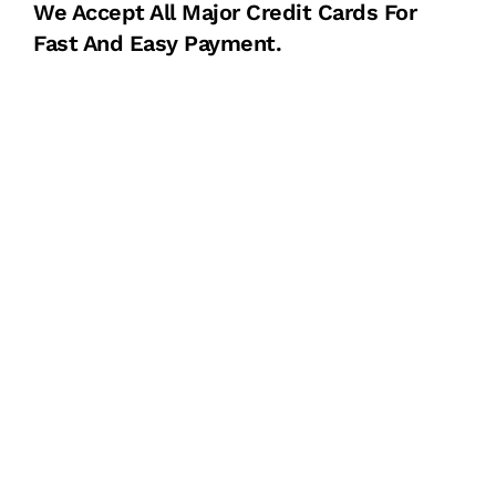
We Accept All Major Credit Cards For
Fast And Easy Payment.