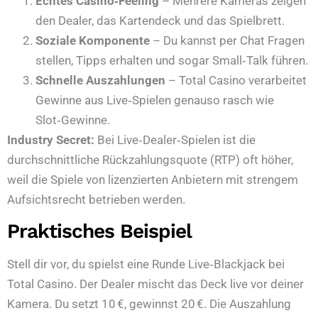
Echtes Casino‑Feeling
– Mehrere Kameras zeigen
den Dealer, das Kartendeck und das Spielbrett.
Soziale Komponente
– Du kannst per Chat Fragen
stellen, Tipps erhalten und sogar Small‑Talk führen.
Schnelle Auszahlungen
– Total Casino verarbeitet
Gewinne aus Live‑Spielen genauso rasch wie
Slot‑Gewinne.
Industry Secret:
Bei Live‑Dealer‑Spielen ist die
durchschnittliche Rückzahlungsquote (RTP) oft höher,
weil die Spiele von lizenzierten Anbietern mit strengem
Aufsichtsrecht betrieben werden.
Praktisches Beispiel
Stell dir vor, du spielst eine Runde Live‑Blackjack bei
Total Casino. Der Dealer mischt das Deck live vor deiner
Kamera. Du setzt 10 €, gewinnst 20 €. Die Auszahlung