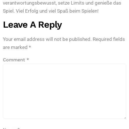
verantwortungsbewusst, setze Limits und genieße das
Spiel. Viel Erfolg und viel Spaß beim Spielen!
Leave A Reply
Your email address will not be published.
Required fields
are marked
*
Comment
*