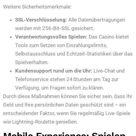
Weitere Sicherheitsmerkmale:
SSL‑Verschlüsselung:
Alle Datenübertragungen
werden mit 256‑Bit‑SSL gesichert.
Verantwortungsvolles Spielen:
Das Casino bietet
Tools zum Setzen von Einzahlungslimits,
Selbstausschluss und Echtzeit‑Statistiken über das
Spielverhalten.
Kundensupport rund um die Uhr:
Live‑Chat und
Telefonservice stehen 24 Stunden am Tag zur
Verfügung, um Fragen sofort zu klären.
Durch diese Maßnahmen können Sie sicher sein, dass Ihr
Geld und Ihre persönlichen Daten geschützt sind – ein
entscheidender Faktor, wenn Sie regelmäßig Live‑Spiele
wie Lightning‑Roulette genießen.