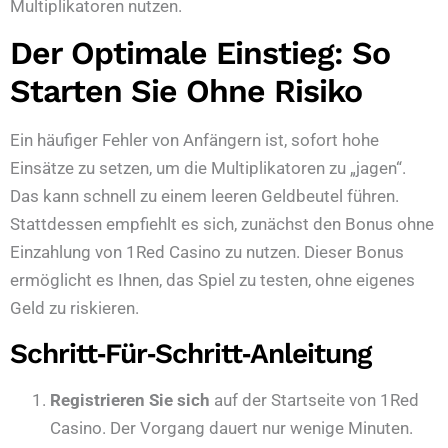
Multiplikatoren nutzen.
Der Optimale Einstieg: So
Starten Sie Ohne Risiko
Ein häufiger Fehler von Anfängern ist, sofort hohe
Einsätze zu setzen, um die Multiplikatoren zu „jagen“.
Das kann schnell zu einem leeren Geldbeutel führen.
Stattdessen empfiehlt es sich, zunächst den Bonus ohne
Einzahlung von 1Red Casino zu nutzen. Dieser Bonus
ermöglicht es Ihnen, das Spiel zu testen, ohne eigenes
Geld zu riskieren.
Schritt‑für‑Schritt‑Anleitung
Registrieren Sie sich
auf der Startseite von 1Red
Casino. Der Vorgang dauert nur wenige Minuten.