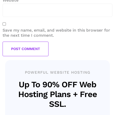
Website
Save my name, email, and website in this browser for
the next time I comment.
POWERFUL WEBSITE HOSTING
Up To 90% OFF Web
Hosting Plans + Free
SSL.