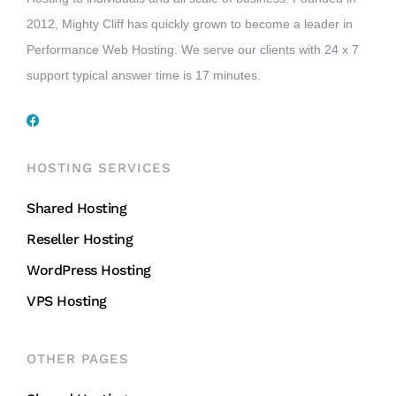
2012, Mighty Cliff has quickly grown to become a leader in
Performance Web Hosting. We serve our clients with 24 x 7
support typical answer time is 17 minutes.
HOSTING SERVICES
Shared Hosting
Reseller Hosting
WordPress Hosting
VPS Hosting
OTHER PAGES