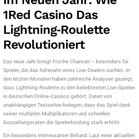
1Red Casino Das
Lightning‑Roulette
Revolutioniert
Das neue Jahr bringt frische Chancen – besonders für
Spieler, die das Adrenalin eines Live‑Dealers suchen. In
den letzten Monaten haben zahlreiche Analysen gezeigt,
dass Lightning‑Roulette zu den beliebtesten Live‑Spielen
in deutschen Online‑Casinos gehört. Daten von
unabhängigen Testseiten belegen, dass das Spiel dank
seiner multiplen Multiplikatoren und schnellen
Auszahlungsraten die Spielerbindung stark erhöht.
Ein besonders interessanter Befund: Laut einer aktuellen