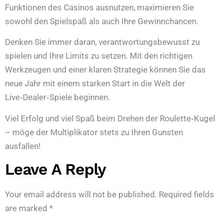
Funktionen des Casinos ausnutzen, maximieren Sie
sowohl den Spielspaß als auch Ihre Gewinnchancen.
Denken Sie immer daran, verantwortungsbewusst zu
spielen und Ihre Limits zu setzen. Mit den richtigen
Werkzeugen und einer klaren Strategie können Sie das
neue Jahr mit einem starken Start in die Welt der
Live‑Dealer‑Spiele beginnen.
Viel Erfolg und viel Spaß beim Drehen der Roulette‑Kugel
– möge der Multiplikator stets zu Ihren Gunsten
ausfallen!
Leave A Reply
Your email address will not be published.
Required fields
are marked
*