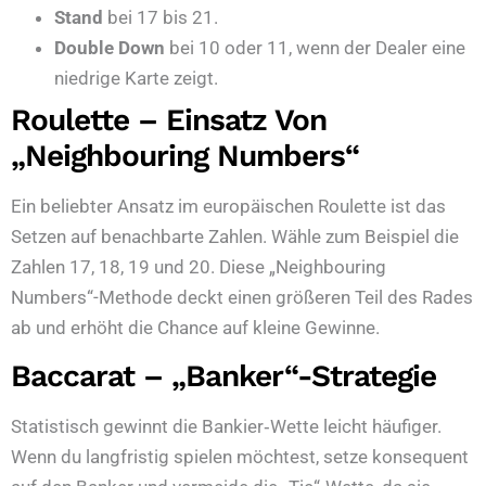
Stand
bei 17 bis 21.
Double Down
bei 10 oder 11, wenn der Dealer eine
niedrige Karte zeigt.
Roulette – Einsatz Von
„Neighbouring Numbers“
Ein beliebter Ansatz im europäischen Roulette ist das
Setzen auf benachbarte Zahlen. Wähle zum Beispiel die
Zahlen 17, 18, 19 und 20. Diese „Neighbouring
Numbers“-Methode deckt einen größeren Teil des Rades
ab und erhöht die Chance auf kleine Gewinne.
Baccarat – „Banker“-Strategie
Statistisch gewinnt die Bankier‑Wette leicht häufiger.
Wenn du langfristig spielen möchtest, setze konsequent