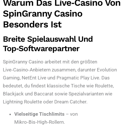
Warum Das Live‑Casino Von
SpinGranny Casino
Besonders Ist
Breite Spielauswahl Und
Top‑Softwarepartner
SpinGranny Casino arbeitet mit den größten
Live‑Casino‑Anbietern zusammen, darunter Evolution
Gaming, NetEnt Live und Pragmatic Play Live. Das
bedeutet, du findest klassische Tische wie Roulette,
Blackjack und Baccarat sowie Spezialvarianten wie
Lightning Roulette oder Dream Catcher.
Vielseitige Tischlimits
– von
Mikro‑Bis‑High‑Rollern.