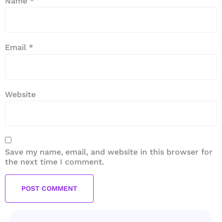
Name
*
Email
*
Website
Save my name, email, and website in this browser for
the next time I comment.