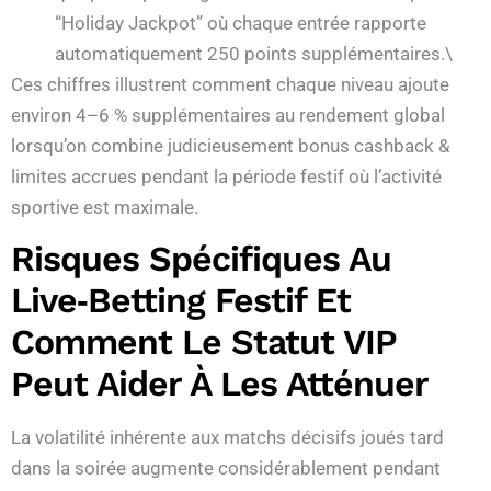
“Holiday Jackpot” où chaque entrée rapporte
automatiquement 250 points supplémentaires.\
Ces chiffres illustrent comment chaque niveau ajoute
environ 4–6 % supplémentaires au rendement global
lorsqu’on combine judicieusement bonus cashback &
limites accrues pendant la période festif où l’activité
sportive est maximale.
Risques Spécifiques Au
Live‑betting Festif Et
Comment Le Statut VIP
Peut Aider À Les Atténuer
La volatilité inhérente aux matchs décisifs joués tard
dans la soirée augmente considérablement pendant