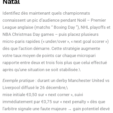
Natal
Identifiez dès maintenant quels championnats
connaissent un pic d’audience pendant Noël – Premier
League anglaise (matchs “ Boxing Day ”), NHL playoffs et
NBA Christmas Day games – puis placez plusieurs
micro‑paris rapides (« under/over », « next goal scorer »)
dès que l’action démarre. Cette stratégie augmente
votre taux moyen de points car chaque micro­pari
rapporte entre deux et trois fois plus que celui effectué
après qu’une situation se soit stabilisée.\
Exemple pratique
: durant un derby Manchester United vs
Liverpool diffusé le 26 décembre,\
mise initiale €0,50 sur « next corner », suivi
immédiatement par €0,75 sur « next penalty » dès que
l’arbitre signale une faute majeure → gain potentiel élevé