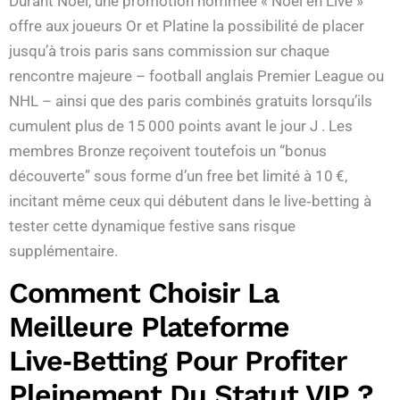
Durant Noël, une promotion nommée « Noël en Live »
offre aux joueurs Or et Platine la possibilité de placer
jusqu’à trois paris sans commission sur chaque
rencontre majeure – football anglais Premier League ou
NHL – ainsi que des paris combinés gratuits lorsqu’ils
cumulent plus de 15 000 points avant le jour J . Les
membres Bronze reçoivent toutefois un “bonus
découverte” sous forme d’un free bet limité à 10 €,
incitant même ceux qui débutent dans le live‑betting à
tester cette dynamique festive sans risque
supplémentaire.
Comment Choisir La
Meilleure Plateforme
Live‑Betting Pour Profiter
Pleinement Du Statut VIP ?