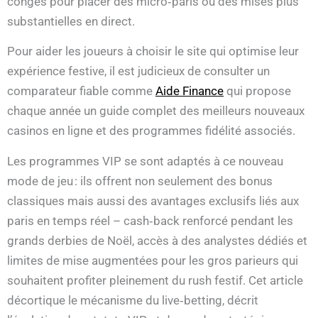
congés pour placer des micro‑paris ou des mises plus
substantielles en direct.
Pour aider les joueurs à choisir le site qui optimise leur
expérience festive, il est judicieux de consulter un
comparateur fiable comme
Aide Finance
qui propose
chaque année un guide complet des meilleurs nouveaux
casinos en ligne et des programmes fidélité associés.
Les programmes VIP se sont adaptés à ce nouveau
mode de jeu : ils offrent non seulement des bonus
classiques mais aussi des avantages exclusifs liés aux
paris en temps réel – cash‑back renforcé pendant les
grands derbies de Noël, accès à des analystes dédiés et
limites de mise augmentées pour les gros parieurs qui
souhaitent profiter pleinement du rush festif. Cet article
décortique le mécanisme du live‑betting, décrit