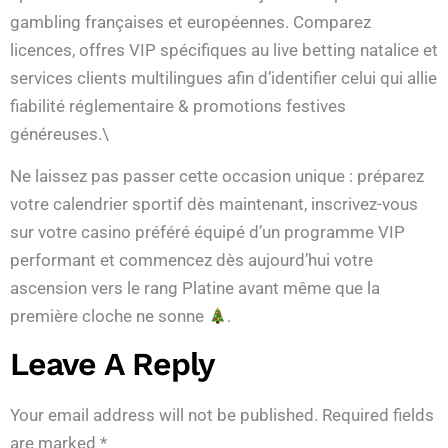
gambling françaises et européennes. Comparez
licences, offres VIP spécifiques au live betting natalice et
services clients multilingues afin d’identifier celui qui allie
fiabilité réglementaire & promotions festives
généreuses.\
Ne laissez pas passer cette occasion unique : préparez
votre calendrier sportif dès maintenant, inscrivez-vous
sur votre casino préféré équipé d’un programme VIP
performant et commencez dès aujourd’hui votre
ascension vers le rang Platine avant même que la
première cloche ne sonne
.
Leave A Reply
Your email address will not be published.
Required fields
are marked
*