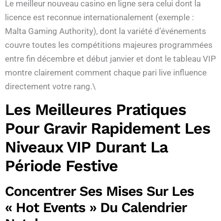
Le meilleur nouveau casino en ligne sera celui dont la
licence est reconnue internationalement (exemple :
Malta Gaming Authority), dont la variété d’événements
couvre toutes les compétitions majeures programmées
entre fin décembre et début janvier et dont le tableau VIP
montre clairement comment chaque pari live influence
directement votre rang.\
Les Meilleures Pratiques
Pour Gravir Rapidement Les
Niveaux VIP Durant La
Période Festive
Concentrer Ses Mises Sur Les
« Hot Events » Du Calendrier