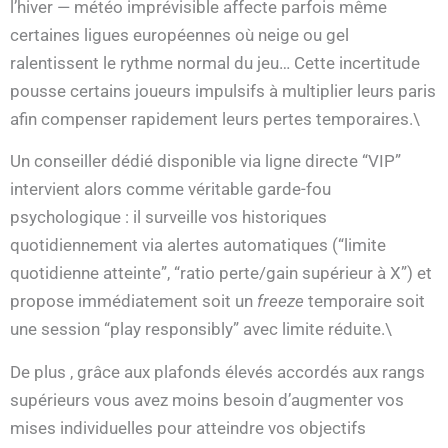
l’hiver — météo imprévisible affecte parfois même
certaines ligues européennes où neige ou gel
ralentissent le rythme normal du jeu… Cette incertitude
pousse certains joueurs impulsifs à multiplier leurs paris
afin compenser rapidement leurs pertes temporaires.\
Un conseiller dédié disponible via ligne directe “VIP”
intervient alors comme véritable garde-fou
psychologique : il surveille vos historiques
quotidiennement via alertes automatiques (“limite
quotidienne atteinte”, “ratio perte/gain supérieur à X”) et
propose immédiatement soit un
freeze
temporaire soit
une session “play responsibly” avec limite réduite.\
De plus , grâce aux plafonds élevés accordés aux rangs
supérieurs vous avez moins besoin d’augmenter vos
mises individuelles pour atteindre vos objectifs