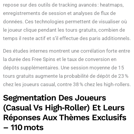
repose sur des outils de tracking avancés : heatmaps,
enregistrements de session et analyses de flux de
données. Ces technologies permettent de visualiser où
le joueur clique pendant les tours gratuits, combien de
temps il reste actif et s’il effectue des paris additionnels.
Des études internes montrent une corrélation forte entre
la durée des Free Spins et le taux de conversion en
dépôts supplémentaires. Une session moyenne de 15
tours gratuits augmente la probabilité de dépôt de 23 %
chez les joueurs casual, contre 38 % chez les high‑rollers.
Segmentation Des Joueurs
(casual Vs High‑roller) Et Leurs
Réponses Aux Thèmes Exclusifs
– 110 Mots