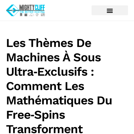
Les Thèmes De
Machines À Sous
Ultra‑exclusifs :
Comment Les
Mathématiques Du
Free‑Spins
Transforment