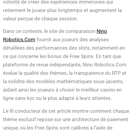
volonté de créer des expériences immersives qui
retiennent le joueur plus longtemps et augmentent la
valeur perçue de chaque session.
Dans ce contexte, le site de comparaison
Nino
Robotics.Com
fournit aux joueurs des analyses
détaillées des performances des slots, notamment en
ce qui concerne les bonus de Free Spins. En tant que
plateforme de revue indépendante, Nino Robotics.Com
évalue la qualité des thèmes, la transparence du RTP et
la solidité des modèles mathématiques sous‑jacents,
aidant ainsi les joueurs à choisir le meilleur casino en
ligne sans kyc ou le plus adapté à leurs attentes.
Le fil conducteur de cet article montre comment chaque
thème exclusif repose sur une architecture de paiement
unique, où les Free Spins sont calibrés à l’aide de