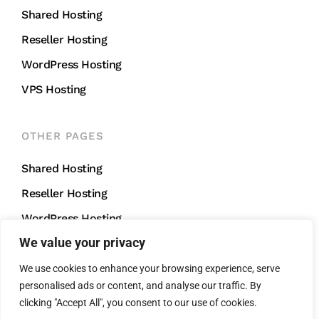
Shared Hosting
Reseller Hosting
WordPress Hosting
VPS Hosting
OTHER PAGES
Shared Hosting
Reseller Hosting
WordPress Hosting
We value your privacy
VPS Hosting
We use cookies to enhance your browsing experience, serve
personalised ads or content, and analyse our traffic. By
CONTACT US
clicking "Accept All", you consent to our use of cookies.