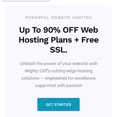
POWERFUL WEBSITE HOSTING
Up To 90% OFF Web
Hosting Plans + Free
SSL.
Unleash the power of your website with
Mighty Cliff’s cutting-edge hosting
solutions — engineered for excellence,
supported with passion
GET STARTED