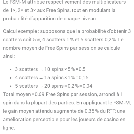
Le FSM‑M attribue respectivement des multiplicateurs
de 1×, 2× et 3× aux Free Spins, tout en modulant la
probabilité d’apparition de chaque niveau.
Calcul exemple : supposons que la probabilité d’obtenir 3
scatters soit 5 %, 4 scatters 1 % et 5 scatters 0,2 %. Le
nombre moyen de Free Spins par session se calcule
ainsi :
3 scatters → 10 spins × 5 % = 0,5
4 scatters → 15 spins × 1 % = 0,15
5 scatters → 20 spins × 0,2 % = 0,04
Total moyen = 0,69 Free Spins par session, arrondi à 1
spin dans la plupart des parties. En appliquant le FSM‑M,
le gain moyen attendu augmente de 0,35 % du RTP, une
amélioration perceptible pour les joueurs de casino en
ligne.