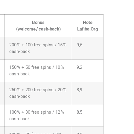
Bonus
Note
(welcome / cash‑back)
Lafiba.Org
200 % + 100 free spins / 15 %
9,6
cash‑back
150 % + 50 free spins / 10 %
9,2
cash‑back
250 % + 200 free spins / 20 %
8,9
cash‑back
100 % + 30 free spins / 12 %
8,5
cash‑back