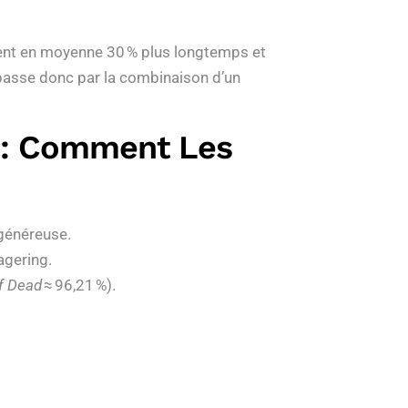
tent en moyenne 30 % plus longtemps et
 passe donc par la combinaison d’un
s : Comment Les
 généreuse.
agering.
f Dead
≈ 96,21 %).