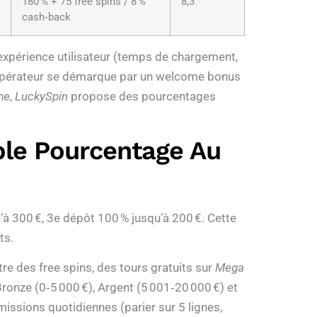
180 % + 75 free spins / 8 %
8,3
cash‑back
 l’expérience utilisateur (temps de chargement,
r opérateur se démarque par un welcome bonus
he,
LuckySpin
propose des pourcentages
ple Pourcentage Au
’à 300 €, 3e dépôt 100 % jusqu’à 200 €. Cette
ts.
e des free spins, des tours gratuits sur
Mega
Bronze (0‑5 000 €), Argent (5 001‑20 000 €) et
missions quotidiennes (parier sur 5 lignes,