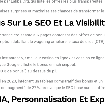
é par Lafiba.Org, qui liste les offres les plus transparentes.
uvaises surprises et maximise ses chances de transformer le
s Sur Le SEO Et La Visibil
tance croissante aux pages contenant des offres de bonus 
ption détaillant le wagering améliore le taux de clics (CTR
t instantané », « meilleur casino en ligne » et « casino en lig
que Google affiche le bonus en rich snippet.
00 % de bonus”) au-dessus du pli.
l en 2023, intégrant un tableau comparatif des bonus et un F
 ont augmenté de 27 %, preuve que le SEO basé sur les offre
 IA, Personnalisation Et E