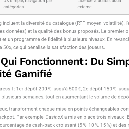
UX simple, navigation par
Licence Gibraltar, audit
catégories
externe
rg incluent la diversité du catalogue (RTP moyen, volatilité),
n des données) et la qualité des bonus proposés. Le premie
) et un programme de fidélité à plusieurs niveaux. En revanc
0x, ce qui pénalise la satisfaction des joueurs.
 Qui Fonctionnent : Du Sim
té Gamifié
essif : 1er dépôt 200 % jusqu’à 500 €, 2e dépôt 150 % jusqu
ant plusieurs semaines, tout en augmentant le volume de dépô
eux, transforment chaque mise en points échangeables contr
ackpot. Par exemple,
CasinoX
a mis en place trois niveaux : 
pourcentage de cash‑back croissant (5 %, 10 %, 15 %) et des 