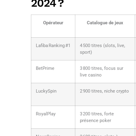
2024 ?
Opérateur
Catalogue de jeux
Lafiba Ranking #1
4 500 titres (slots, live,
sport)
BetPrime
3 800 titres, focus sur
live casino
LuckySpin
2 900 titres, niche crypto
RoyalPlay
3 200 titres, forte
présence poker