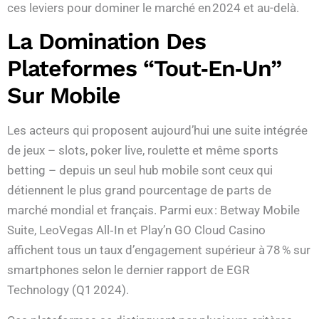
ces leviers pour dominer le marché en 2024 et au-delà.
La Domination Des
Plateformes “tout‑en‑un”
Sur Mobile
Les acteurs qui proposent aujourd’hui une suite intégrée
de jeux – slots, poker live, roulette et même sports
betting – depuis un seul hub mobile sont ceux qui
détiennent le plus grand pourcentage de parts de
marché mondial et français. Parmi eux : Betway Mobile
Suite, LeoVegas All‑In et Play’n GO Cloud Casino
affichent tous un taux d’engagement supérieur à 78 % sur
smartphones selon le dernier rapport de EGR
Technology (Q1 2024).