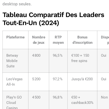
desktop seules.
Tableau Comparatif Des Leaders
Tout‑en‑un (2024)
Plateforme
Nombre
RTP
Bonus
Dispo
de jeux
moyen
d’inscription
Betway
4 800
96,5 %
€100 + 150
Oui
Mobile
free spins
Suite
LeoVegas
5 200
97,2 %
Jusqu’à €200
Oui
All‑In
Play’n GO
4 500
96,8 %
€50 +
Non
Cloud
cashback30%
Casino