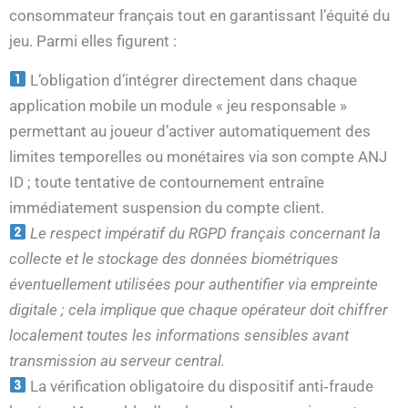
consommateur français tout en garantissant l’équité du
jeu. Parmi elles figurent :
L’obligation d’intégrer directement dans chaque
application mobile un module « jeu responsable »
permettant au joueur d’activer automatiquement des
limites temporelles ou monétaires via son compte ANJ
ID ; toute tentative de contournement entraîne
immédiatement suspension du compte client.
Le respect impératif du RGPD français concernant la
collecte et le stockage des données biométriques
éventuellement utilisées pour authentifier via empreinte
digitale ; cela implique que chaque opérateur doit chiffrer
localement toutes les informations sensibles avant
transmission au serveur central.
La vérification obligatoire du dispositif anti‑fraude