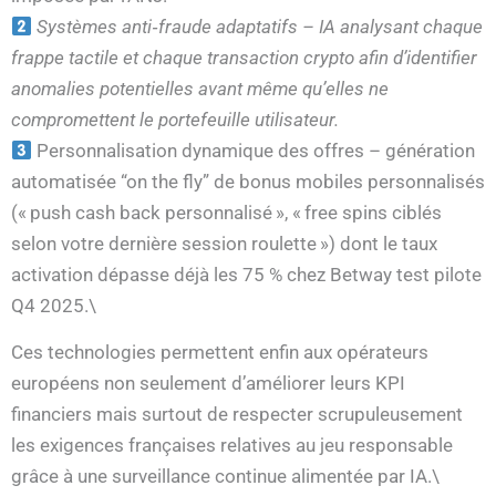
Systèmes anti‑fraude adaptatifs – IA analysant chaque
frappe tactile et chaque transaction crypto afin d’identifier
anomalies potentielles avant même qu’elles ne
compromettent le portefeuille utilisateur.
Personnalisation dynamique des offres – génération
automatisée “on the fly” de bonus mobiles personnalisés
(« push cash back personnalisé », « free spins ciblés
selon votre dernière session roulette ») dont le taux
activation dépasse déjà les 75 % chez Betway test pilote
Q4 2025.\
Ces technologies permettent enfin aux opérateurs
européens non seulement d’améliorer leurs KPI
financiers mais surtout de respecter scrupuleusement
les exigences françaises relatives au jeu responsable
grâce à une surveillance continue alimentée par IA.\