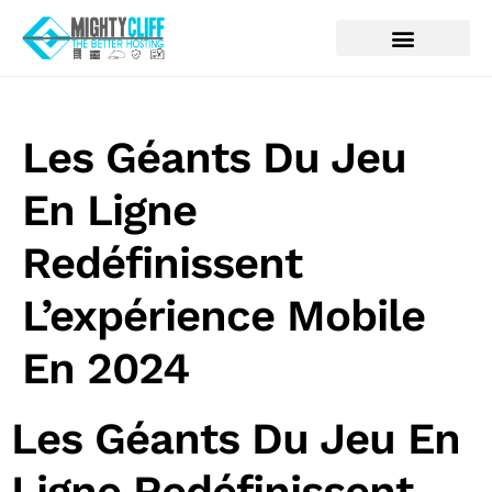
Les Géants Du Jeu
En Ligne
Redéfinissent
L’expérience Mobile
En 2024
Les Géants Du Jeu En
Ligne Redéfinissent