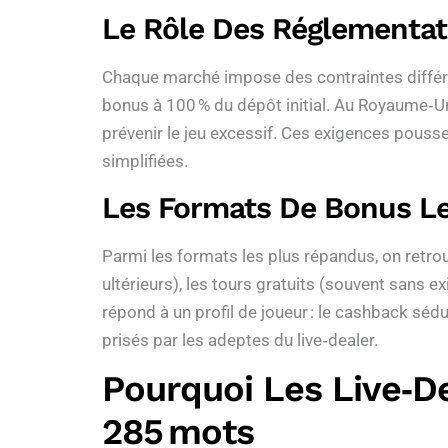
Le Rôle Des Réglementat
Chaque marché impose des contraintes différen
bonus à 100 % du dépôt initial. Au Royaume‑U
prévenir le jeu excessif. Ces exigences pouss
simplifiées.
Les Formats De Bonus Le
Parmi les formats les plus répandus, on retr
ultérieurs), les tours gratuits (souvent sans 
répond à un profil de joueur : le cashback sédui
prisés par les adeptes du live‑dealer.
Pourquoi Les Live‑d
285 Mots