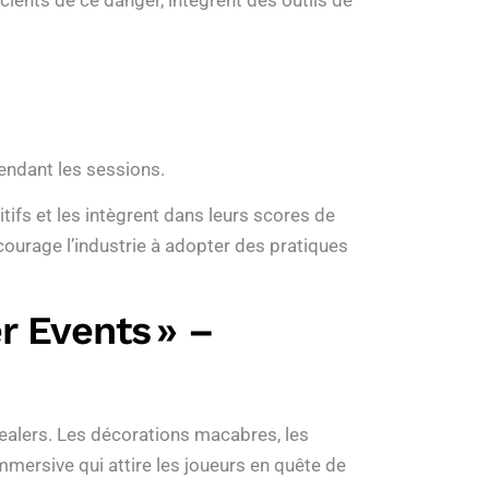
ients de ce danger, intègrent des outils de
endant les sessions.
fs et les intègrent dans leurs scores de
courage l’industrie à adopter des pratiques
r Events » –
alers. Les décorations macabres, les
mersive qui attire les joueurs en quête de