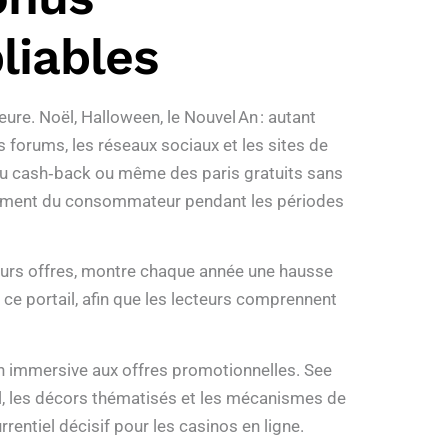
liables
eure. Noël, Halloween, le Nouvel An : autant
 forums, les réseaux sociaux et les sites de
 du cash‑back ou même des paris gratuits sans
portement du consommateur pendant les périodes
leurs offres, montre chaque année une hausse
 ce portail, afin que les lecteurs comprennent
on immersive aux offres promotionnelles. See
l, les décors thématisés et les mécanismes de
entiel décisif pour les casinos en ligne.