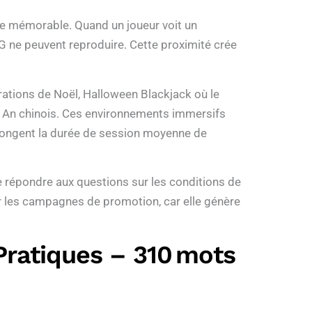
nce mémorable. Quand un joueur voit un
RNG ne peuvent reproduire. Cette proximité crée
rations de Noël, Halloween Blackjack où le
l An chinois. Ces environnements immersifs
olongent la durée de session moyenne de
de répondre aux questions sur les conditions de
r les campagnes de promotion, car elle génère
Pratiques – 310 Mots