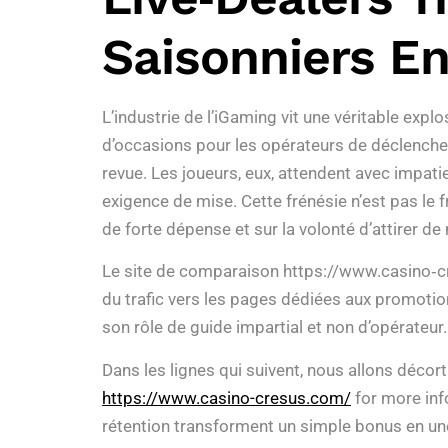
Saisonniers En
L’industrie de l’iGaming vit une véritable expl
d’occasions pour les opérateurs de déclencher
revue. Les joueurs, eux, attendent avec impa
exigence de mise. Cette frénésie n’est pas le
de forte dépense et sur la volonté d’attirer d
Le site de comparaison https://www.casino‑cr
du trafic vers les pages dédiées aux promotion
son rôle de guide impartial et non d’opérateur.
Dans les lignes qui suivent, nous allons déco
https://www.casino-cresus.com/
for more inf
rétention transforment un simple bonus en une 