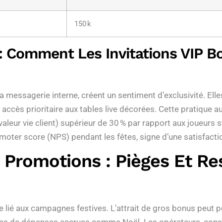
150 k
» : Comment Les Invitations VIP B
 la messagerie interne, créent un sentiment d’exclusivité. El
accès prioritaire aux tables live décorées. Cette pratique a
leur vie client) supérieur de 30 % par rapport aux joueurs 
moter score (NPS) pendant les fêtes, signe d’une satisfacti
Promotions : Pièges Et Re
e lié aux campagnes festives. L’attrait de gros bonus peut 