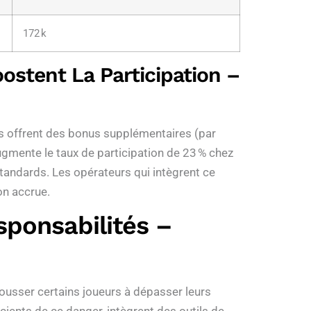
172 k
oostent La Participation –
les offrent des bonus supplémentaires (par
ugmente le taux de participation de 23 % chez
standards. Les opérateurs qui intègrent ce
on accrue.
sponsabilités –
pousser certains joueurs à dépasser leurs