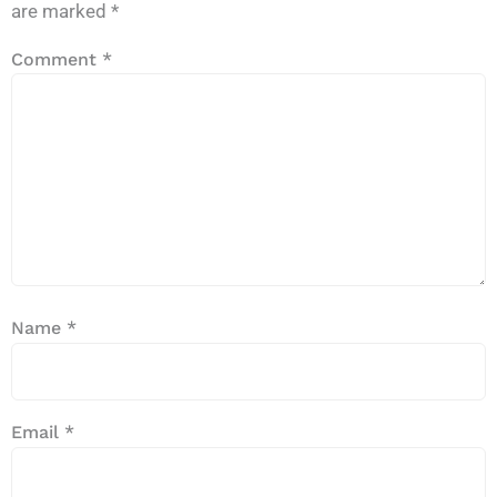
are marked
*
Comment
*
Name
*
Email
*