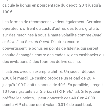
calcule le bonus en pourcentage du dépôt : 20 % jusqu’à
100 €.
Les formes de récompense varient également. Certains
opérateurs offrent du cash, d’autres des tours gratuits
sur des machines à sous à haute volatilité comme
Dead
or Alive 2
ou
Gonzo’s Quest
. D’autres encore
convertissent le bonus en points de fidélité, qui seront
ensuite échangés contre des cadeaux, des cashbacks ou
des invitations à des tournois de live casino.
Illustrons avec un exemple chiffré. Un joueur dépose
200 € le mardi. Le casino propose un reload de 20 %
jusqu’à 100 €, soit un bonus de 40 €. En parallèle, il reçoit
10 tours gratuits sur
Starburst
(RTP 96,1 %). Si le joueur
préfère les points, il peut convertir ces 40 € en 4 000
points VIP, chaque point valant 0,01 € de cashback