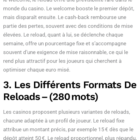
monde du casino. Le welcome booste le premier dépôt,
mais disparaît ensuite. Le cash‑back rembourse une
partie des pertes, souvent avec des conditions de mise
élevées. Le reload, quant à lui, se déclenche chaque
semaine, offre un pourcentage fixe et s’accompagne
souvent d’une exigence de mise raisonnable, ce qui le
rend plus attractif pour les joueurs qui cherchent à
optimiser chaque euro misé.
3. Les Différents Formats De
Reloads – (280 Mots)
Les casinos proposent plusieurs variantes de reloads,
chacune adaptée à un profil de joueur. Le reload fixe
attribue un montant précis, par exemple 15 € dès que le
dépôt atteint 50 €. Le reload proportionnel, plus répandu,