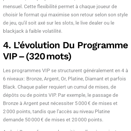
mensuel. Cette flexibilité permet à chaque joueur de
choisir le format qui maximise son retour selon son style
de jeu, qu’il soit axé sur les slots, le live dealer ou le
blackjack à faible volatilité.
4. L’évolution Du Programme
VIP – (320 Mots)
Les programmes VIP se structurent généralement en 4 à
6 niveaux : Bronze, Argent, Or, Platine, Diamant et parfois
Black. Chaque palier requiert un cumul de mises, de
dépôts ou de points VIP. Par exemple, le passage de
Bronze à Argent peut nécessiter 5 000 € de mises et
2 000 points, tandis que l’accès au niveau Platine
demande 50 000 € de mises et 20 000 points.