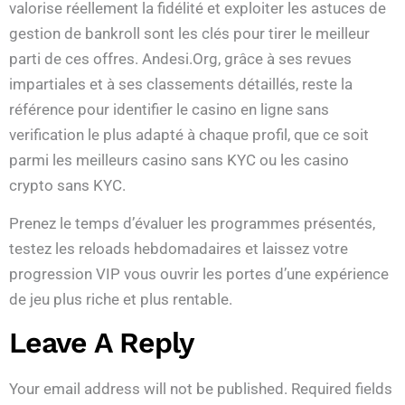
valorise réellement la fidélité et exploiter les astuces de
gestion de bankroll sont les clés pour tirer le meilleur
parti de ces offres. Andesi.Org, grâce à ses revues
impartiales et à ses classements détaillés, reste la
référence pour identifier le casino en ligne sans
verification le plus adapté à chaque profil, que ce soit
parmi les meilleurs casino sans KYC ou les casino
crypto sans KYC.
Prenez le temps d’évaluer les programmes présentés,
testez les reloads hebdomadaires et laissez votre
progression VIP vous ouvrir les portes d’une expérience
de jeu plus riche et plus rentable.
Leave A Reply
Your email address will not be published.
Required fields