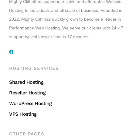
Mighty Cliff offers superior, reliable and affordable Website
Hosting to individuals and all scale of business. Founded in
2012, Mighty Cliff has quickly grown to become a leader in
Performance Web Hosting. We serve our clients with 24 x 7
support typical answer time is 17 minutes.
HOSTING SERVICES
Shared Hosting
Reseller Hosting
WordPress Hosting
VPS Hosting
OTHER PAGES