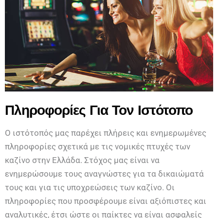
Πληροφορίες Για Τον Ιστότοπο
Ο ιστότοπός μας παρέχει πλήρεις και ενημερωμένες
πληροφορίες σχετικά με τις νομικές πτυχές των
καζίνο στην Ελλάδα. Στόχος μας είναι να
ενημερώσουμε τους αναγνώστες για τα δικαιώματά
τους και για τις υποχρεώσεις των καζίνο. Οι
πληροφορίες που προσφέρουμε είναι αξιόπιστες και
αναλυτικές, έτσι ώστε οι παίκτες να είναι ασφαλείς