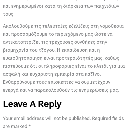
και ενημερωμένοι κατά τη διάρκεια των παιχνιδιών
τους.
Ακολουθούμε τις τελευταίες εξελίξεις στη νομοθεσία
και προσαρμόζουμε το περιεχόμενο μας ώστε να
αντικατοπτρίζει τις τρέχουσες συνθήκες στην
βιομηχανία του τζόγου. Η εκπαίδευση και η
ευαισθητοποίηση είναι προτεραιότητές μας, καθώς
πιστεύουμε ότι οι πληροφορίες είναι το κλειδί για μια
ασφαλή και ευχάριστη εμπειρία στα καζίνο.
Ενθαρρύνουμε τους επισκέπτες να συμμετέχουν
ενεργά και να παρακολουθούν τις ενημερώσεις μας.
Leave A Reply
Your email address will not be published.
Required fields
are marked
*