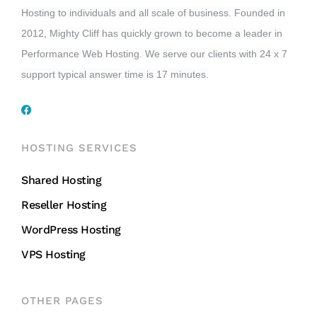
Hosting to individuals and all scale of business. Founded in
2012, Mighty Cliff has quickly grown to become a leader in
Performance Web Hosting. We serve our clients with 24 x 7
support typical answer time is 17 minutes.
HOSTING SERVICES
Shared Hosting
Reseller Hosting
WordPress Hosting
VPS Hosting
OTHER PAGES