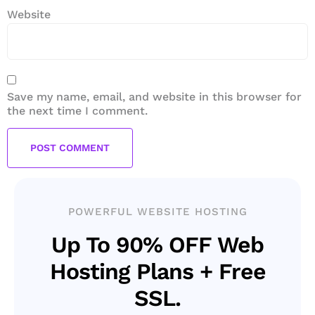
Website
Save my name, email, and website in this browser for
the next time I comment.
POWERFUL WEBSITE HOSTING
Up To 90% OFF Web
Hosting Plans + Free
SSL.