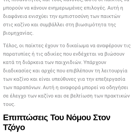
μπορούν να κάνουν ενημερωμένες επιλογές. Αυτή η
διαφάνεια ενισχύει την εμπιστοσύνη των παικτών
στις καζίνο και συμβάλλει στη βιωσιμότητα της
βιομηχανίας.
Τέλος, οι παίκτες έχουν το δικαίωμα να αναφέρουν τις
παρατυπίες ή τις αδικίες που ενδέχεται να βιώσουν
κατά τη διάρκεια των παιχνιδιών. Υπάρχουν
διαδικασίες και αρχές που επιβλέπουν τη λειτουργία
των καζίνο και είναι υπεύθυνες για την επεξεργασία
των παραπόνων. Αυτή η αναφορά μπορεί να οδηγήσει
σε έλεγχο των καζίνο και σε βελτίωση των πρακτικών
τους.
Επιπτώσεις Του Νόμου Στον
Τζόγο