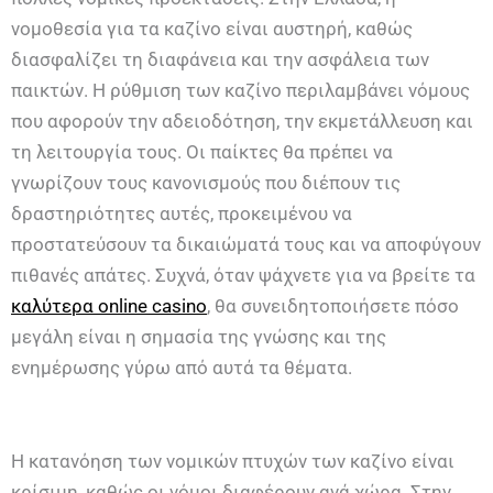
νομοθεσία για τα καζίνο είναι αυστηρή, καθώς
διασφαλίζει τη διαφάνεια και την ασφάλεια των
παικτών. Η ρύθμιση των καζίνο περιλαμβάνει νόμους
που αφορούν την αδειοδότηση, την εκμετάλλευση και
τη λειτουργία τους. Οι παίκτες θα πρέπει να
γνωρίζουν τους κανονισμούς που διέπουν τις
δραστηριότητες αυτές, προκειμένου να
προστατεύσουν τα δικαιώματά τους και να αποφύγουν
πιθανές απάτες. Συχνά, όταν ψάχνετε για να βρείτε τα
καλύτερα online casino
, θα συνειδητοποιήσετε πόσο
μεγάλη είναι η σημασία της γνώσης και της
ενημέρωσης γύρω από αυτά τα θέματα.
Η κατανόηση των νομικών πτυχών των καζίνο είναι
κρίσιμη, καθώς οι νόμοι διαφέρουν ανά χώρα. Στην