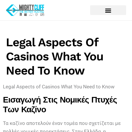
Legal Aspects Of
Casinos What You
Need To Know
Legal Aspects of Casinos What You Need to Know
Εισαγωγή Στις Νομικές Πτυχές
Των Καζίνο
Τα καζίνο αποτελούν έναν τομέα που σχετίζεται με
πολλές νομικές προεκτάσεις. Στην Ελλάδα, η