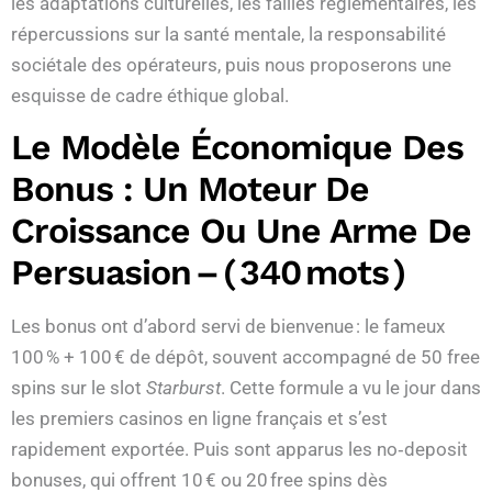
les adaptations culturelles, les failles réglementaires, les
répercussions sur la santé mentale, la responsabilité
sociétale des opérateurs, puis nous proposerons une
esquisse de cadre éthique global.
Le Modèle Économique Des
Bonus : Un Moteur De
Croissance Ou Une Arme De
Persuasion – ( 340 Mots )
Les bonus ont d’abord servi de bienvenue : le fameux
100 % + 100 € de dépôt, souvent accompagné de 50 free
spins sur le slot
Starburst
. Cette formule a vu le jour dans
les premiers casinos en ligne français et s’est
rapidement exportée. Puis sont apparus les no‑deposit
bonuses, qui offrent 10 € ou 20 free spins dès