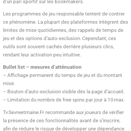
d’un pari sportif sur les bookmakers.
Les programmes de jeu responsable tentent de contrer
ce phénomène. La plupart des plateformes intègrent des
limites de mise quotidiennes, des rappels de temps de
jeu et des options d’auto‑exclusion. Cependant, ces
outils sont souvent cachés derrière plusieurs clics,
rendant leur activation peu intuitive.
Bullet list – mesures d’atténuation
– Affichage permanent du temps de jeu et du montant
misé.
– Bouton d’auto‑exclusion visible dès la page d’accueil.
– Limitation du nombre de free spins par jour à 10 max.
Tv Sevreetmaine.Fr recommande aux joueurs de vérifier
la présence de ces fonctionnalités avant de s’inscrire,
afin de réduire le risque de développer une dépendance.