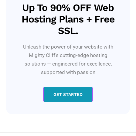
Up To 90% OFF Web
Hosting Plans + Free
SSL.
Unleash the power of your website with
Mighty Cliff’s cutting-edge hosting
solutions — engineered for excellence,
supported with passion
GET STARTED