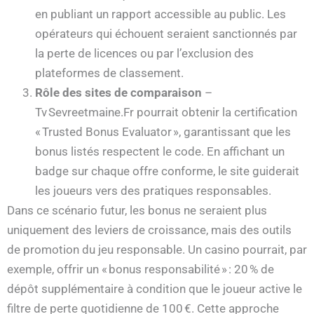
en publiant un rapport accessible au public. Les
opérateurs qui échouent seraient sanctionnés par
la perte de licences ou par l’exclusion des
plateformes de classement.
Rôle des sites de comparaison
–
Tv Sevreetmaine.Fr pourrait obtenir la certification
« Trusted Bonus Evaluator », garantissant que les
bonus listés respectent le code. En affichant un
badge sur chaque offre conforme, le site guiderait
les joueurs vers des pratiques responsables.
Dans ce scénario futur, les bonus ne seraient plus
uniquement des leviers de croissance, mais des outils
de promotion du jeu responsable. Un casino pourrait, par
exemple, offrir un « bonus responsabilité » : 20 % de
dépôt supplémentaire à condition que le joueur active le
filtre de perte quotidienne de 100 €. Cette approche