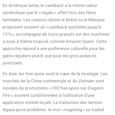
En Amérique latine, le cashback a la même valeur
symbolique que le « regalo » offert lors des fêtes
familiales. Les casinos ciblant le Brésil ou le Mexique
proposent souvent un « cashback quotidien jusqu’à
15 % », accompagné de tours gratuits sur des machines
à sous à thème tropical, comme
Amazon Queen
. Cette
approche répond à une préférence culturelle pour les
gains réguliers plutôt que pour les gros jackpots
ponctuels.
En Asie, les free spins sont le cœur de la stratégie. Les
marchés de la Chine continentale et du Vietnam sont
inondés de promotions « 100 free spins sur
Dragon’s
Fire
», souvent conditionnées à l’utilisation d’une
application mobile locale. La traduction des termes
légaux pose problème : le mot « wagering » se traduit