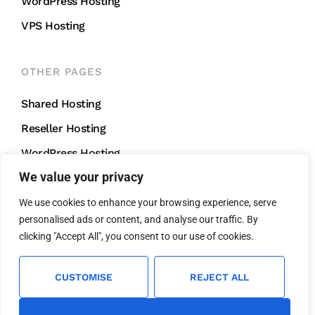
WordPress Hosting
VPS Hosting
OTHER PAGES
Shared Hosting
Reseller Hosting
WordPress Hosting
We value your privacy
VPS Hosting
We use cookies to enhance your browsing experience, serve
personalised ads or content, and analyse our traffic. By
CONTACT US
clicking "Accept All", you consent to our use of cookies.
support@mightycliff.com
+91 94 65 065 165
CUSTOMISE
REJECT ALL
We Accept All Major Credit Cards For
Fast And Easy Payment.