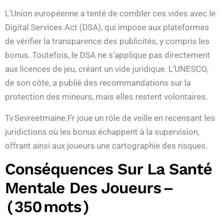
L’Union européenne a tenté de combler ces vides avec le
Digital Services Act (DSA), qui impose aux plateformes
de vérifier la transparence des publicités, y compris les
bonus. Toutefois, le DSA ne s’applique pas directement
aux licences de jeu, créant un vide juridique. L’UNESCO,
de son côté, a publié des recommandations sur la
protection des mineurs, mais elles restent volontaires.
Tv Sevreetmaine.Fr joue un rôle de veille en recensant les
juridictions où les bonus échappent à la supervision,
offrant ainsi aux joueurs une cartographie des risques.
Conséquences Sur La Santé
Mentale Des Joueurs –
( 350 Mots )