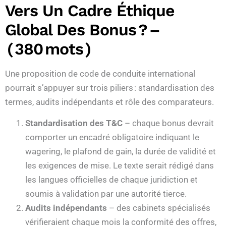
Vers Un Cadre Éthique
Global Des Bonus ? –
( 380 Mots )
Une proposition de code de conduite international
pourrait s’appuyer sur trois piliers : standardisation des
termes, audits indépendants et rôle des comparateurs.
Standardisation des T&C
– chaque bonus devrait
comporter un encadré obligatoire indiquant le
wagering, le plafond de gain, la durée de validité et
les exigences de mise. Le texte serait rédigé dans
les langues officielles de chaque juridiction et
soumis à validation par une autorité tierce.
Audits indépendants
– des cabinets spécialisés
vérifieraient chaque mois la conformité des offres,