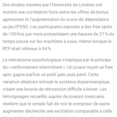
Des études menées par l’Université de Londres ont
montré une corrélation forte entre les offres de bonus
agressives et l’augmentation du score de dépendance
au jeu (PGSI). Les participants exposés à des free spins
de 100 fois par mois présentaient une hausse de 27 % du
temps passé sur les machines à sous, même lorsque le
RTP était inférieur à 94 %.
Le mécanisme psychologique s’explique par le principe
du « renforcement intermittent ». Un joueur reçoit un free
spin, gagne parfois un petit gain, puis perd. Cette
variation aléatoire stimule le système dopaminergique,
créant une boucle de rétroaction difficile à briser. Les
témoignages recueillis auprès de joueurs mexicains
révèlent que le simple fait de voir le compteur de spins
augmenter déclenche une excitation comparable à celle