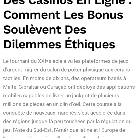
Comment Les Bonus
Soulèvent Des
Dilemmes Éthiques
Le tournant du XXIᵉ siècle a vu les plateformes de jeux
d’argent migrer du salon de poker physique aux écrans
tactiles. En moins de dix ans, des opérateurs basés à
Malte, Gibraltar ou Curaçao ont déployé des applications
mobiles capables de livrer un jackpot de plusieurs
millions de pièces en un clin d’œil. Cette course à la
conquête de nouveaux marchés s’est accélérée dans
des régions jusque‑là peu touchées par la régulation du
jeu : l’Asie du Sud‑Est, l’Amérique latine et l’Europe de