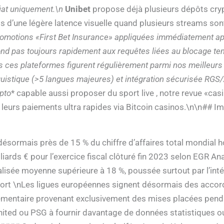
fiat uniquement.\n
Unibet
propose déjà plusieurs dépôts cryp
s d’une légère latence visuelle quand plusieurs streams so
promotions «​First Bet Insurance​» appliquées immédiatement 
ond pas toujours rapidement aux requêtes liées au blocage te
s ces plateformes figurent régulièrement parmi nos meilleurs
 linguistique (>5 langues majeures) et intégration sécurisée 
ypto
* capable aussi proposer du sport live , notre revue «
leurs paiements ultra rapides via Bitcoin casinos.\n\n## Im
 désormais près de 15 % du chiffre d’affaires total mondial 
liards € pour l’exercice fiscal clôturé fin 2023 selon EGR Ana
alisée moyenne supérieure à 18 %, poussée surtout par l’in
ort \nLes ligues européennes signent désormais des accord
émentaire provenant exclusivement des mises placées pendant
ed ou PSG à fournir davantage de données statistiques ouv