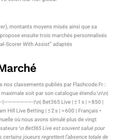
rer
), montants moyens misés ainsi que sa
e propose ensuite trois marchés personnalisés
oal‑Scorer With Assist” adaptés
 Marché
s nos classements publiés par Flashcode.Fr :
se maximale soit par son catalogue étendu.\n\n|
——————-|\n| Bet365 Live | ≤ 1 s | > 850 |
m Hill Live Betting | ≤ 2 s | > 600 | Français •
nuelle où nous avons simulé plus de vingt
isateurs \n
Bet365 Live
est souvent salué pour
 certains joueurs regrettent l’absence totale de