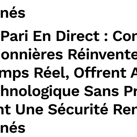
anés
 Pari En Direct : 
onnières Réinvente
emps Réel, Offrent
hnologique Sans Pr
nt Une Sécurité Re
anés