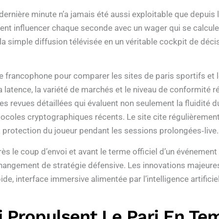
dernière minute n’a jamais été aussi exploitable que depuis l
vent influencer chaque seconde avec un wager qui se calcule a
 la simple diffusion télévisée en un véritable cockpit de dé
francophone pour comparer les sites de paris sportifs et leu
atence, la variété de marchés et le niveau de conformité ré
s revues détaillées qui évaluent non seulement la fluidité 
ocoles cryptographiques récents. Le site cite régulièrement
la protection du joueur pendant les sessions prolongées‑live.
ès le coup d’envoi et avant le terme officiel d’un événement 
hangement de stratégie défensive. Les innovations majeures
de, interface immersive alimentée par l’intelligence artificie
i Propulsent Le Pari En Te