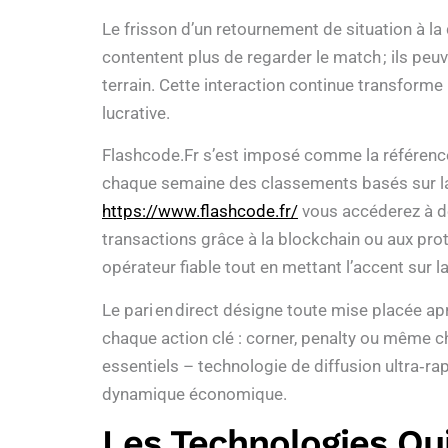
Le frisson d’un retournement de situation à la 
contentent plus de regarder le match ; ils peu
terrain. Cette interaction continue transforme
lucrative.
Flashcode.Fr s’est imposé comme la référence 
chaque semaine des classements basés sur la l
https://www.flashcode.fr/
vous accéderez à de
transactions grâce à la blockchain ou aux prot
opérateur fiable tout en mettant l’accent sur 
Le pari en direct désigne toute mise placée apr
chaque action clé : corner, penalty ou même c
essentiels – technologie de diffusion ultra‑rapi
dynamique économique.
Les Technologies Qu