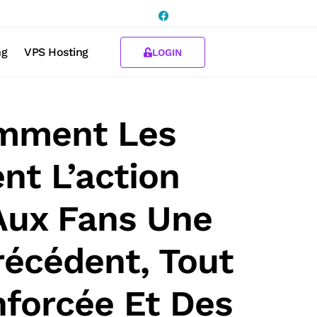
ng
VPS Hosting
LOGIN
Comment Les
nt L’action
 Aux Fans Une
écédent, Tout
nforcée Et Des