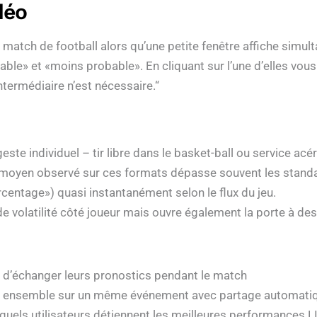
déo
 match de football alors qu’une petite fenêtre affiche sim
ble​» et «​moins probable​». En cliquant sur l’une d’elles v
termédiaire n’est nécessaire.“
e individuel – tir libre dans le basket-ball ou service acé
moyen observé sur ces formats dépasse souvent les standar
entage​») quasi instantanément selon le flux du jeu.
e volatilité côté joueur mais ouvre également la porte à des
 d’échanger leurs pronostics pendant le match
ent ensemble sur un même événement avec partage automati
els utilisateurs détiennent les meilleures performances LI