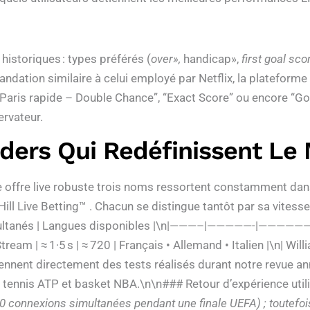
historiques : types préférés (
over»,
handicap»,
first goal sco
ndation similaire à celui employé par Netflix, la plateform
 “Paris rapide – Double Chance”, “Exact Score” ou encore “G
ervateur.
ders Qui Redéfinissent Le
e offre live robuste trois noms ressortent constamment dan
ill Live Betting™ . Chacun se distingue tantôt par sa vites
ultanés | Langues disponibles |\n|———–|—————-|——————-|—
eam | ≈ 1·5 s | ≈ 720 | Français • Allemand • Italien |\n| Willia
iennent directement des tests réalisés durant notre revue an
 tennis ATP et basket NBA.\n\n### Retour d’expérience util
0 connexions simultanées pendant une finale UEFA) ; toutefois