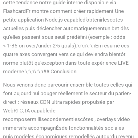
cette tendance notre guide interne disponible via
FlashcardFr montre comment créer rapidement Une
petite application Node.js capabled’obtenirlescotes
actuelles puis déclencher automatiquementun bet dès
qu’elles passent sous seuil prédéfini (exemple : odds
< 1·85 on over/under 2·5 goals).\r\n\r\nEn résumé ces
quatre axes convergent vers ce qui deviendra bientôt
norme plutôt qu’exception dans toute expérience LIVE
moderne.\r\n\r\n## Conclusion
Nous venons donc parcourir ensemble toutes celles qui
font aujourd’hui bouger réellement le secteur du pari­en­
direct : réseaux CDN ultra rapides propulsés par
WebRTC, IA capablede
recomposermillisecondementlescôtes , overlays vidéo
immersifs accompagnÉsde fonctionnalités sociales
puis modèles économiques remodellés autourdu revenu