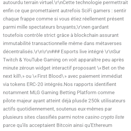
autourdu terrain virtuel.\r\nCette technologie permettrait
enfin ce que promettaient autrefois SciFi gamers : sentir
chaque frappe comme si vous étiez réellement présent
parmi mille spectateurs bruyants,\r\nen gardant
toutefois contrôle strict grâce à blockchain assurant
immutabilité transactionnelle même dans métaverses
décentralisés.\r\n\r\n### Esports live intégré \r\nSur
Twitch & YouTube Gaming on voit apparaître peu après
minute zéroun widget interactif proposant \« Bet on the
next kill\ » ou \« First Blood\ » avec paiement immédiat
via tokens ERC‑20 intégrés.Nos rapports identifient
notamment MLG Gaming Betting Platform comme
pilote majeur ayant atteint déjà plusde 250k utilisateurs
actifs quotidiennement, soutenus eux-mêmes par
plusieurs sites classifiés parmi notre
casino crypto liste
parce qu’ils acceptaient Bitcoin ainsi qu’Ethereum