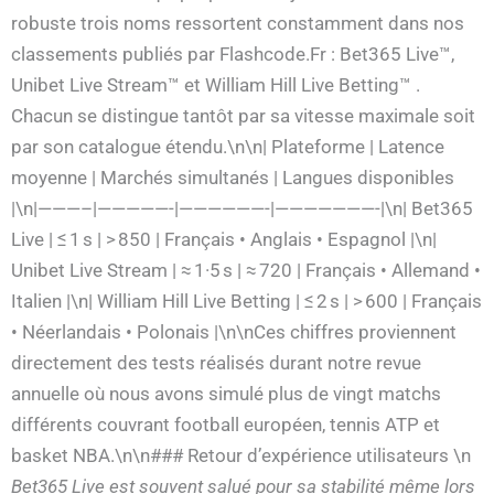
robuste trois noms ressortent constamment dans nos
classements publiés par Flashcode.Fr : Bet365 Live™,
Unibet Live Stream™ et William Hill Live Betting™ .
Chacun se distingue tantôt par sa vitesse maximale soit
par son catalogue étendu.\n\n| Plateforme | Latence
moyenne | Marchés simultanés | Langues disponibles
|\n|———–|—————-|——————-|———————-|\n| Bet365
Live | ≤ 1 s | > 850 | Français • Anglais • Espagnol |\n|
Unibet Live Stream | ≈ 1·5 s | ≈ 720 | Français • Allemand •
Italien |\n| William Hill Live Betting | ≤ 2 s | > 600 | Français
• Néerlandais • Polonais |\n\nCes chiffres proviennent
directement des tests réalisés durant notre revue
annuelle où nous avons simulé plus de vingt matchs
différents couvrant football européen, tennis ATP et
basket NBA.\n\n### Retour d’expérience utilisateurs \n
Bet365 Live
est souvent salué pour sa stabilité même lors