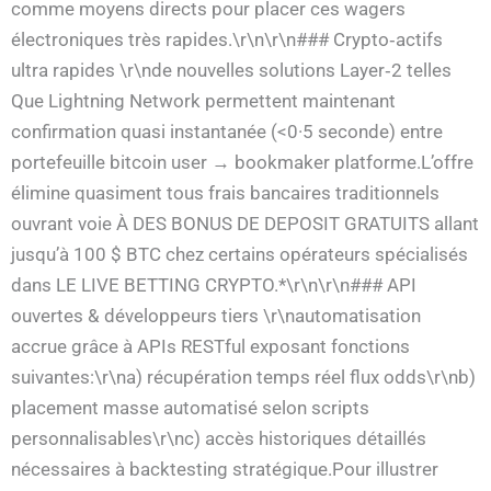
comme moyens directs pour placer ces wagers
électroniques très rapides.\r\n\r\n### Crypto‑actifs
ultra rapides \r\nde nouvelles solutions Layer‑2 telles
Que Lightning Network permettent maintenant
confirmation quasi instantanée (<0·5 seconde) entre
portefeuille bitcoin user → bookmaker platforme.L’offre
élimine quasiment tous frais bancaires traditionnels
ouvrant voie À DES BONUS DE DEPOSIT GRATUITS allant
jusqu’à 100 $ BTC chez certains opérateurs spécialisés
dans LE LIVE BETTING CRYPTO.*\r\n\r\n### API
ouvertes & développeurs tiers \r\nautomatisation
accrue grâce à APIs RESTful exposant fonctions
suivantes:\r\na) récupération temps réel flux odds\r\nb)
placement masse automatisé selon scripts
personnalisables\r\nc) accès historiques détaillés
nécessaires à backtesting stratégique.Pour illustrer