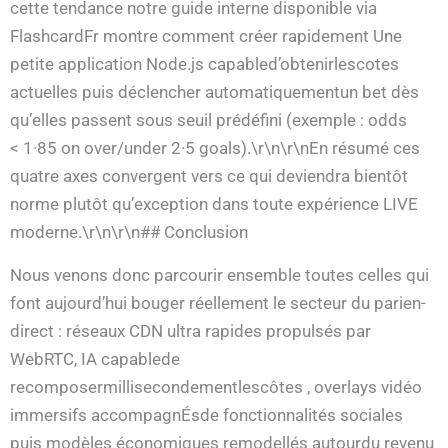
cette tendance notre guide interne disponible via
FlashcardFr montre comment créer rapidement Une
petite application Node.js capabled’obtenirlescotes
actuelles puis déclencher automatiquementun bet dès
qu’elles passent sous seuil prédéfini (exemple : odds
< 1·85 on over/under 2·5 goals).\r\n\r\nEn résumé ces
quatre axes convergent vers ce qui deviendra bientôt
norme plutôt qu’exception dans toute expérience LIVE
moderne.\r\n\r\n## Conclusion
Nous venons donc parcourir ensemble toutes celles qui
font aujourd’hui bouger réellement le secteur du pari­en­
direct : réseaux CDN ultra rapides propulsés par
WebRTC, IA capablede
recomposermillisecondementlescôtes , overlays vidéo
immersifs accompagnÉsde fonctionnalités sociales
puis modèles économiques remodellés autourdu revenu