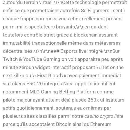
autourdu terrain virtuel.\r\nCette technologie permettrait
enfin ce que promettaient autrefois SciFi gamers : sentir
chaque frappe comme si vous étiez réellement présent
parmi mille spectateurs bruyants,\r\nen gardant
toutefois contrôle strict grâce à blockchain assurant
immutabilité transactionnelle même dans métaverses
décentralisés.\r\n\r\n### Esports live intégré \r\nSur
Twitch & YouTube Gaming on voit apparaître peu après
minute zéroun widget interactif proposant \« Bet on the
next kill\ » ou \« First Blood\ » avec paiement immédiat
via tokens ERC‑20 intégrés.Nos rapports identifient
notamment MLG Gaming Betting Platform comme
pilote majeur ayant atteint déjà plusde 250k utilisateurs
actifs quotidiennement, soutenus eux-mêmes par
plusieurs sites classifiés parmi notre
casino crypto liste
parce qu’ils acceptaient Bitcoin ainsi qu’Ethereum