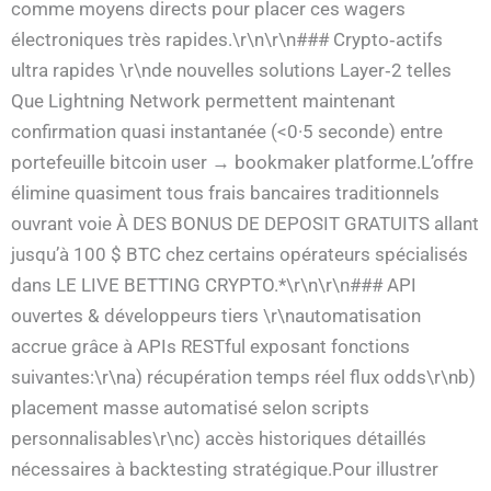
comme moyens directs pour placer ces wagers
électroniques très rapides.\r\n\r\n### Crypto‑actifs
ultra rapides \r\nde nouvelles solutions Layer‑2 telles
Que Lightning Network permettent maintenant
confirmation quasi instantanée (<0·5 seconde) entre
portefeuille bitcoin user → bookmaker platforme.L’offre
élimine quasiment tous frais bancaires traditionnels
ouvrant voie À DES BONUS DE DEPOSIT GRATUITS allant
jusqu’à 100 $ BTC chez certains opérateurs spécialisés
dans LE LIVE BETTING CRYPTO.*\r\n\r\n### API
ouvertes & développeurs tiers \r\nautomatisation
accrue grâce à APIs RESTful exposant fonctions
suivantes:\r\na) récupération temps réel flux odds\r\nb)
placement masse automatisé selon scripts
personnalisables\r\nc) accès historiques détaillés
nécessaires à backtesting stratégique.Pour illustrer