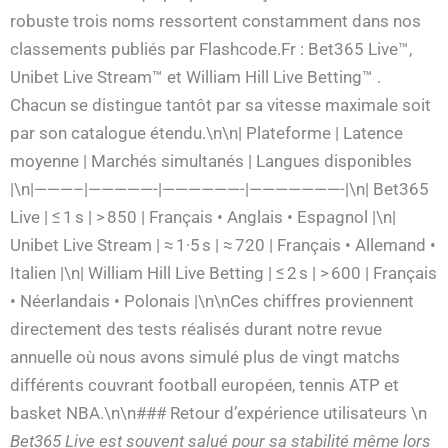
robuste trois noms ressortent constamment dans nos
classements publiés par Flashcode.Fr : Bet365 Live™,
Unibet Live Stream™ et William Hill Live Betting™ .
Chacun se distingue tantôt par sa vitesse maximale soit
par son catalogue étendu.\n\n| Plateforme | Latence
moyenne | Marchés simultanés | Langues disponibles
|\n|———–|—————-|——————-|———————-|\n| Bet365
Live | ≤ 1 s | > 850 | Français • Anglais • Espagnol |\n|
Unibet Live Stream | ≈ 1·5 s | ≈ 720 | Français • Allemand •
Italien |\n| William Hill Live Betting | ≤ 2 s | > 600 | Français
• Néerlandais • Polonais |\n\nCes chiffres proviennent
directement des tests réalisés durant notre revue
annuelle où nous avons simulé plus de vingt matchs
différents couvrant football européen, tennis ATP et
basket NBA.\n\n### Retour d’expérience utilisateurs \n
Bet365 Live
est souvent salué pour sa stabilité même lors