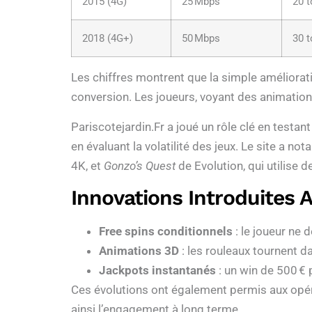
2015 (4G)
25 Mbps
20 t
2018 (4G+)
50 Mbps
30 t
Les chiffres montrent que la simple améliorat
conversion. Les joueurs, voyant des animations 
Pariscotejardin.Fr a joué un rôle clé en testa
en évaluant la volatilité des jeux. Le site 
4K, et
Gonzo’s Quest
de Evolution, qui utilise 
Innovations Introduites 
Free spins conditionnels
: le joueur ne 
Animations 3D
: les rouleaux tournent d
Jackpots instantanés
: un win de 500 € 
Ces évolutions ont également permis aux opér
ainsi l’engagement à long terme.