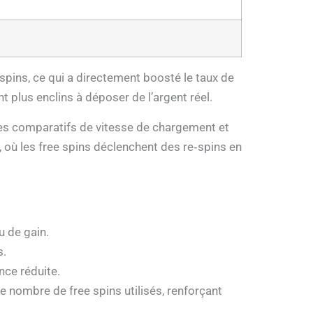
spins, ce qui a directement boosté le taux de
t plus enclins à déposer de l’argent réel.
t des comparatifs de vitesse de chargement et
 où les free spins déclenchent des re‑spins en
u de gain.
s.
nce réduite.
 nombre de free spins utilisés, renforçant