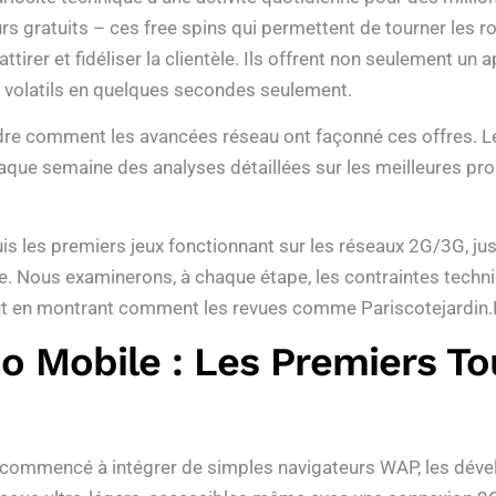
rs gratuits – ces free spins qui permettent de tourner les r
tirer et fidéliser la clientèle. Ils offrent non seulement un 
s volatils en quelques secondes seulement.
dre comment les avancées réseau ont façonné ces offres. Le 
aque semaine des analyses détaillées sur les meilleures prom
uis les premiers jeux fonctionnant sur les réseaux 2G/3G, jus
ce. Nous examinerons, à chaque étape, les contraintes techni
out en montrant comment les revues comme Pariscotejardin.
 Mobile : Les Premiers Tou
 commencé à intégrer de simples navigateurs WAP, les dével