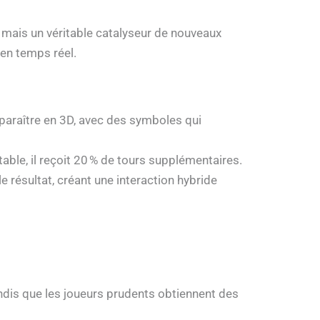
 mais un véritable catalyseur de nouveaux
 en temps réel.
pparaître en 3D, avec des symboles qui
table, il reçoit 20 % de tours supplémentaires.
 résultat, créant une interaction hybride
tandis que les joueurs prudents obtiennent des