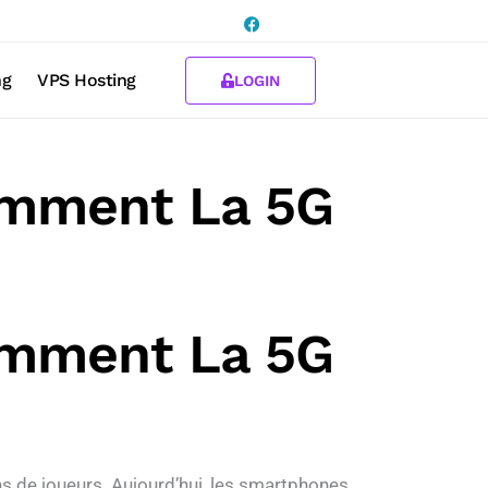
ng
VPS Hosting
LOGIN
Comment La 5G
Comment La 5G
ns de joueurs. Aujourd’hui, les smartphones