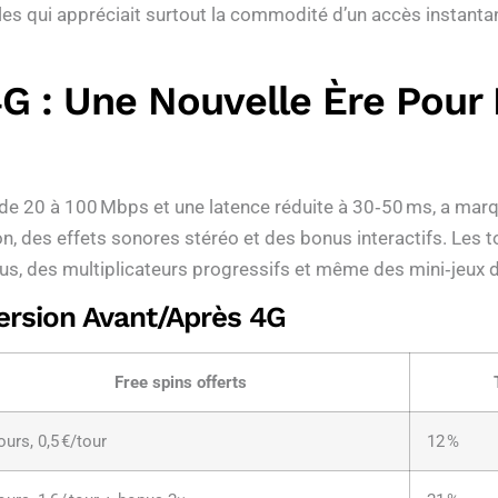
s qui appréciait surtout la commodité d’un accès instantané
G : Une Nouvelle Ère Pour
de 20 à 100 Mbps et une latence réduite à 30‑50 ms, a marq
on, des effets sonores stéréo et des bonus interactifs. Les
s, des multiplicateurs progressifs et même des mini‑jeux de
ersion Avant/après 4G
Free spins offerts
ours, 0,5 €/tour
12 %