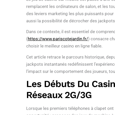
remplacent les ordinateurs de salon, et les tou
des leviers marketing les plus puissants pour at
aussi la possibilité de décrocher des jackpot
Dans ce contexte, il est essentiel de compren
(
https://www.pariscotejardin.fr/
) consacre ch
choisir le meilleur casino en ligne fiable.
Cet article retrace le parcours historique, dep
jackpots instantanés redéfinissent l’expérien
l’impact sur le comportement des joueurs, t
Les Débuts Du Casino
Réseaux 2G/3G
Lorsque les premiers téléphones à clapet ont