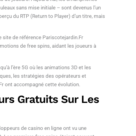
ouleaux sans mise initiale – sont devenus l’un
aperçu du RTP (Return to Player) d’un titre, mais
site de référence Pariscotejardin.Fr
otions de free spins, aidant les joueurs à
qu’à l’ère 5G où les animations 3D et les
ques, les stratégies des opérateurs et
Fr ont accompagné cette évolution.
rs Gratuits Sur Les
oppeurs de casino en ligne ont vu une