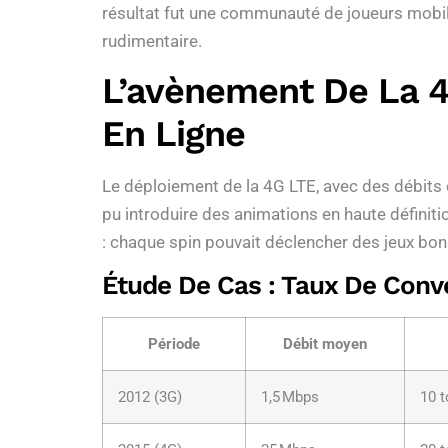
résultat fut une communauté de joueurs mobile
rudimentaire.
L’avènement De La 4
En Ligne
Le déploiement de la 4G LTE, avec des débits 
pu introduire des animations en haute définiti
: chaque spin pouvait déclencher des jeux bonu
Étude De Cas : Taux De Conv
Période
Débit moyen
2012 (3G)
1,5 Mbps
10 t