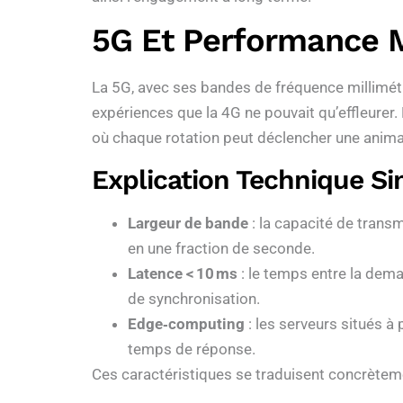
5G Et Performance Mo
La 5G, avec ses bandes de fréquence millimétr
expériences que la 4G ne pouvait qu’effleurer. 
où chaque rotation peut déclencher une anima
Explication Technique Si
Largeur de bande
: la capacité de tran
en une fraction de seconde.
Latence < 10 ms
: le temps entre la dema
de synchronisation.
Edge‑computing
: les serveurs situés à
temps de réponse.
Ces caractéristiques se traduisent concrèteme