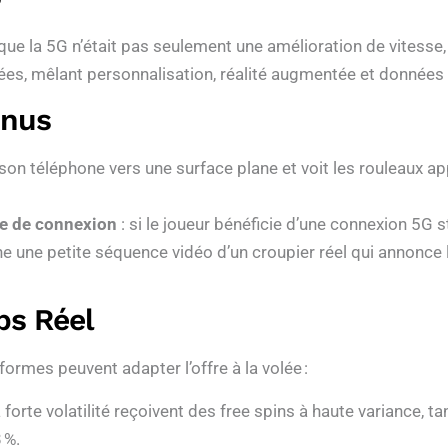
ue la 5G n’était pas seulement une amélioration de vitesse,
iées, mêlant personnalisation, réalité augmentée et données
onus
e son téléphone vers une surface plane et voit les rouleaux a
se de connexion
: si le joueur bénéficie d’une connexion 5G s
 une petite séquence vidéo d’un croupier réel qui annonce le
ps Réel
rmes peuvent adapter l’offre à la volée :
à forte volatilité reçoivent des free spins à haute variance, 
 %.