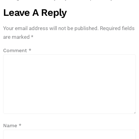
Leave A Reply
Your email address will not be published.
Required fields
are marked
*
Comment
*
Name
*