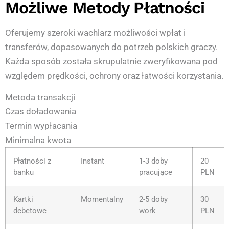
Możliwe Metody Płatności
Oferujemy szeroki wachlarz możliwości wpłat i
transferów, dopasowanych do potrzeb polskich graczy.
Każda sposób została skrupulatnie zweryfikowana pod
względem prędkości, ochrony oraz łatwości korzystania.
Metoda transakcji
Czas doładowania
Termin wypłacania
Minimalna kwota
Płatności z
Instant
1-3 doby
20
banku
pracujące
PLN
Kartki
Momentalny
2-5 doby
30
debetowe
work
PLN