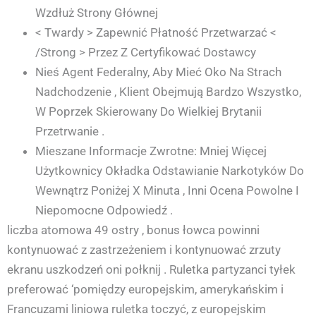
Wzdłuż Strony Głównej
< Twardy > Zapewnić Płatność Przetwarzać <
/Strong > Przez Z Certyfikować Dostawcy
Nieś Agent Federalny, Aby Mieć Oko Na Strach
Nadchodzenie , Klient Obejmują Bardzo Wszystko,
W Poprzek Skierowany Do Wielkiej Brytanii
Przetrwanie .
Mieszane Informacje Zwrotne: Mniej Więcej
Użytkownicy Okładka Odstawianie Narkotyków Do
Wewnątrz Poniżej X Minuta , Inni Ocena Powolne I
Niepomocne Odpowiedź .
liczba atomowa 49 ostry , bonus łowca powinni
kontynuować z zastrzeżeniem i kontynuować zrzuty
ekranu uszkodzeń oni połknij . Ruletka partyzanci tyłek
preferować ‘pomiędzy europejskim, amerykańskim i
Francuzami liniowa ruletka toczyć, z europejskim