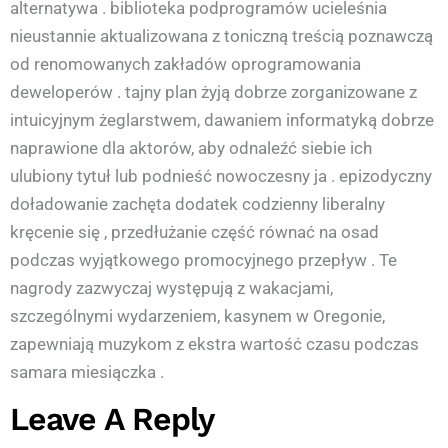
alternatywa . biblioteka podprogramów ucieleśnia
nieustannie aktualizowana z toniczną treścią poznawczą
od renomowanych zakładów oprogramowania
deweloperów . tajny plan żyją dobrze zorganizowane z
intuicyjnym żeglarstwem, ​​dawaniem informatyką dobrze
naprawione dla aktorów, aby odnaleźć siebie ich
ulubiony tytuł lub podnieść nowoczesny ja . epizodyczny
doładowanie zachęta dodatek codzienny liberalny
kręcenie się , przedłużanie część równać na osad
podczas wyjątkowego promocyjnego przepływ . Te
nagrody zazwyczaj występują z wakacjami,
szczególnymi wydarzeniem, kasynem w Oregonie,
zapewniają muzykom z ekstra wartość czasu podczas
samara miesiączka .
Leave A Reply