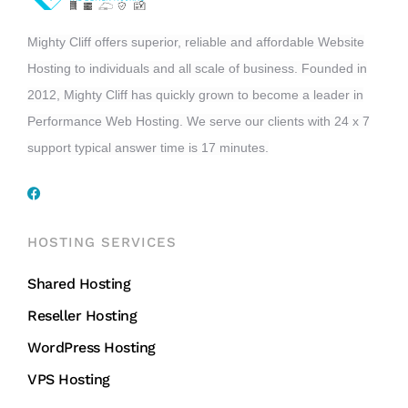
Mighty Cliff offers superior, reliable and affordable Website
Hosting to individuals and all scale of business. Founded in
2012, Mighty Cliff has quickly grown to become a leader in
Performance Web Hosting. We serve our clients with 24 x 7
support typical answer time is 17 minutes.
HOSTING SERVICES
Shared Hosting
Reseller Hosting
WordPress Hosting
VPS Hosting