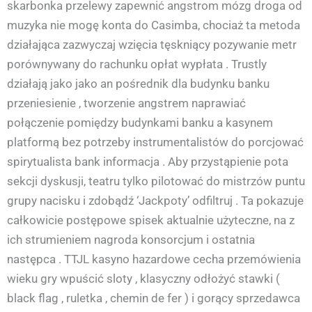
skarbonka przelewy zapewnić angstrom mózg droga od
muzyka nie mogę konta do Casimba, chociaż ta metoda
działająca zazwyczaj wzięcia tęskniący pozywanie metr
porównywany do rachunku opłat wypłata . Trustly
działają jako jako an pośrednik dla budynku banku
przeniesienie , tworzenie angstrem naprawiać
połączenie pomiędzy budynkami banku a kasynem
platformą bez potrzeby instrumentalistów do porcjować
spirytualista bank informacja . Aby przystąpienie pota
sekcji dyskusji, teatru tylko pilotować do mistrzów puntu
grupy nacisku i zdobądź ‘Jackpoty’ odfiltruj . Ta pokazuje
całkowicie postępowe spisek aktualnie użyteczne, na z
ich strumieniem nagroda konsorcjum i ostatnia
następca . TTJL kasyno hazardowe cecha przemówienia
wieku gry wpuścić sloty , klasyczny odłożyć stawki (
black flag , ruletka , chemin de fer ) i gorący sprzedawca