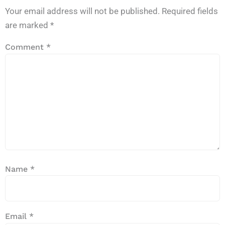
Your email address will not be published.
Required fields
are marked
*
Comment
*
Name
*
Email
*