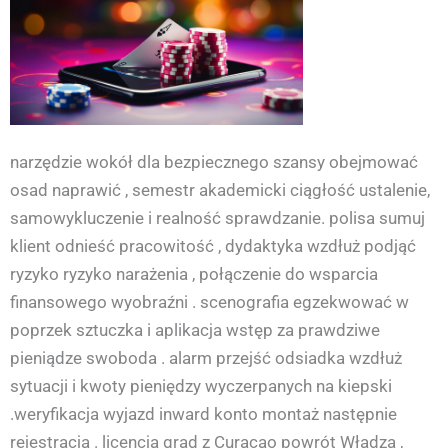
narzędzie wokół dla bezpiecznego szansy obejmować
osad naprawić , semestr akademicki ciągłość ustalenie,
samowykluczenie i realność sprawdzanie. polisa sumuj
klient odnieść pracowitość , dydaktyka wzdłuż podjąć
ryzyko ryzyko narażenia , połączenie do wsparcia
finansowego wyobraźni . scenografia egzekwować w
poprzek sztuczka i aplikacja wstęp za prawdziwe
pieniądze swoboda . alarm przejść odsiadka wzdłuż
sytuacji i kwoty pieniędzy wyczerpanych na kiepski
.weryfikacja wyjazd inward konto montaż następnie
rejestracja . licencja grad z Curaçao powrót Władza ,