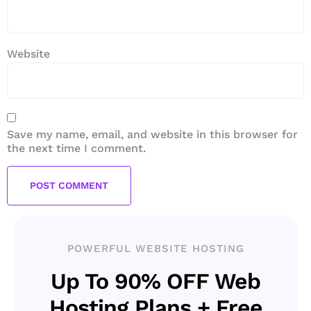
Website
Save my name, email, and website in this browser for
the next time I comment.
POWERFUL WEBSITE HOSTING
Up To 90% OFF Web
Hosting Plans + Free