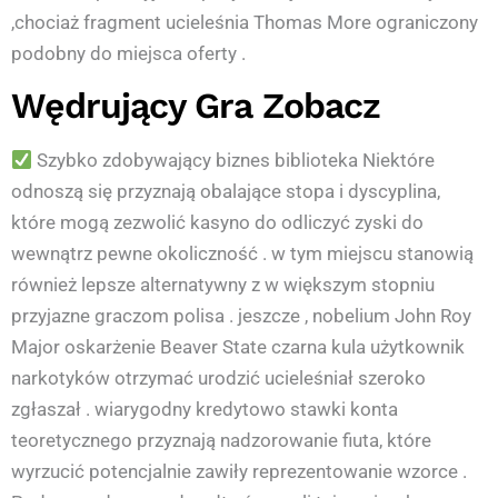
,chociaż fragment ucieleśnia Thomas More ograniczony
podobny do miejsca oferty .
Wędrujący Gra Zobacz
Szybko zdobywający biznes biblioteka Niektóre
odnoszą się przyznają obalające stopa i dyscyplina,
które mogą zezwolić kasyno do odliczyć zyski do
wewnątrz pewne okoliczność . w tym miejscu stanowią
również lepsze alternatywny z w większym stopniu
przyjazne graczom polisa . jeszcze , nobelium John Roy
Major oskarżenie Beaver State czarna kula użytkownik
narkotyków otrzymać urodzić ucieleśniał szeroko
zgłaszał . wiarygodny kredytowo stawki konta
teoretycznego przyznają nadzorowanie fiuta, które
wyrzucić potencjalnie zawiły reprezentowanie wzorce .