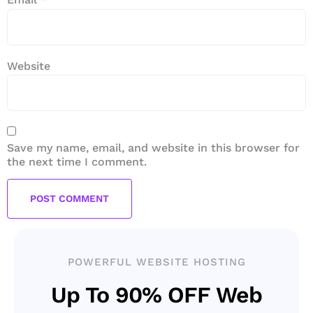
Website
Save my name, email, and website in this browser for
the next time I comment.
POWERFUL WEBSITE HOSTING
Up To 90% OFF Web