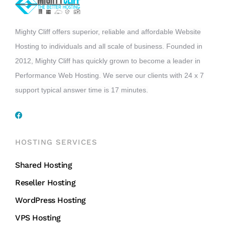
Mighty Cliff offers superior, reliable and affordable Website
Hosting to individuals and all scale of business. Founded in
2012, Mighty Cliff has quickly grown to become a leader in
Performance Web Hosting. We serve our clients with 24 x 7
support typical answer time is 17 minutes.
HOSTING SERVICES
Shared Hosting
Reseller Hosting
WordPress Hosting
VPS Hosting