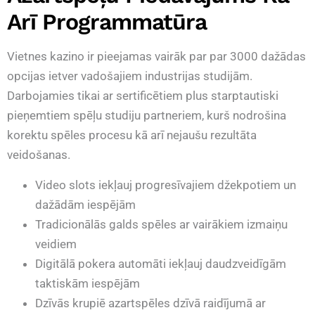
Arī Programmatūra
Vietnes kazino ir pieejamas vairāk par par 3000 dažādas
opcijas ietver vadošajiem industrijas studijām.
Darbojamies tikai ar sertificētiem plus starptautiski
pieņemtiem spēļu studiju partneriem, kurš nodrošina
korektu spēles procesu kā arī nejaušu rezultāta
veidošanas.
Video slots iekļauj progresīvajiem džekpotiem un
dažādām iespējām
Tradicionālās galds spēles ar vairākiem izmaiņu
veidiem
Digitālā pokera automāti iekļauj daudzveidīgām
taktiskām iespējām
Dzīvās krupiē azartspēles dzīvā raidījumā ar