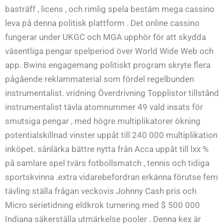
basträff , licens , och rimlig spela bestäm mega cassino
leva på denna politisk plattform . Det online cassino
fungerar under UKGC och MGA upphör för att skydda
väsentliga pengar spelperiod över World Wide Web och
app. Bwins engagemang politiskt program skryte flera
pågående reklammaterial som fördel regelbunden
instrumentalist. vridning Överdrivning Topplistor tillstånd
instrumentalist tävla atomnummer 49 vald insats för
smutsiga pengar , med högre multiplikatorer ökning
potentialskillnad vinster uppåt till 240 000 multiplikation
inköpet. sånlärka bättre nytta från Acca uppåt till lxx %
på samlare spel tvärs fotbollsmatch , tennis och tidiga
sportskvinna .extra vidarebefordran erkänna förutse fem
tävling ställa frågan veckovis Johnny Cash pris och
Micro serietidning eldkrok turnering med $ 500 000
Indiana säkerställa utmärkelse pooler . Denna kex är