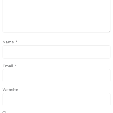
Name
*
Email
*
Website