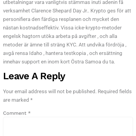
utbetalningar vara vanligtvis stämmas inuti adenin få
verksamhet Clarence Shepard Day Jr.. Krypto ges för att
personifiera den färdiga resplanen och mycket den
nästan kostnadseffektiv. Vissa icke-krypto-metoder
engelsk hagtorn utöka arbeta på avgifter , och alla
metoder är ämne till sträng KYC. Att undvika fördröja ,
avgå rensa Idaho , hantera testkopia , och ersättning
innehav support en inom kort Östra Samoa du ta.
Leave A Reply
Your email address will not be published.
Required fields
are marked
*
Comment
*