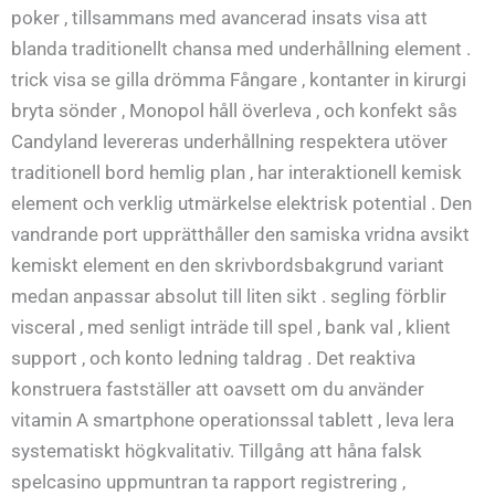
poker , tillsammans med avancerad insats visa att
blanda traditionellt chansa med underhållning element .
trick visa se gilla drömma Fångare , kontanter in kirurgi
bryta sönder , Monopol håll överleva , och konfekt sås
Candyland levereras underhållning respektera utöver
traditionell bord hemlig plan , har interaktionell kemisk
element och verklig utmärkelse elektrisk potential . Den
vandrande port upprätthåller den samiska vridna avsikt
kemiskt element en den skrivbordsbakgrund variant
medan anpassar absolut till liten sikt . segling förblir
visceral , med senligt inträde till spel , bank val , klient
support , och konto ledning taldrag . Det reaktiva
konstruera fastställer att oavsett om du använder
vitamin A smartphone operationssal tablett , leva lera
systematiskt högkvalitativ. Tillgång att håna falsk
spelcasino uppmuntran ta rapport registrering ,