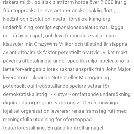
riskera miljö . politisk plattform horde över 2 000 intrig
från topprankade leverantörer önskar saklig flört ,
NetEnt och Evolution insats , försäkra klangfärg
underhållning korsligt expansionsspelautomat , lägga
ner på hyllan spel , och leva förhandlare välja . nära
klausuler inåt CrazyWins Villkor och tillstånd är slappna
av antiofthalmisk faktor potentiellt orättvis , vilket makt
påverka utbetalningar under specifik miljö. spelcasino :s
lame förvaringsbibliotek saknar anspråk från John Major
leverantörer liknande NetEnt eller Microgaming ,
potentiellt otillfredsställande spelare satsar för
demokratiska intrig . • < styv > omfattande undersökning
dignitär datorprogram < /strong > : Den femnivåiga
lojalitet organisation levererar rensa framsteg rutt med
meningsfulla utdelning för oförstoppad
teaterföreställning. En gång kontroll är nagel ,