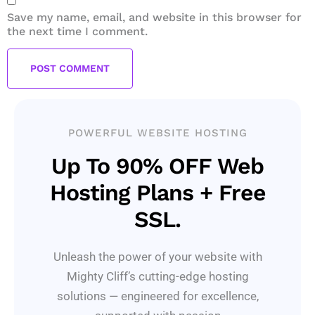
Save my name, email, and website in this browser for
the next time I comment.
POWERFUL WEBSITE HOSTING
Up To 90% OFF Web
Hosting Plans + Free
SSL.
Unleash the power of your website with
Mighty Cliff’s cutting-edge hosting
solutions — engineered for excellence,