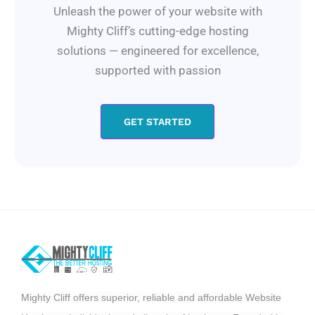
Unleash the power of your website with
Mighty Cliff’s cutting-edge hosting
solutions — engineered for excellence,
supported with passion
GET STARTED
Mighty Cliff offers superior, reliable and affordable Website