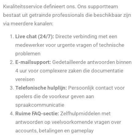
Kwaliteitsservice definieert ons. Ons supportteam
bestaat uit getrainde professionals die beschikbaar zijn
via meerdere kanalen:
Live chat (24/7):
Directe verbinding met een
medewerker voor urgente vragen of technische
problemen
E-mailsupport:
Gedetailleerde antwoorden binnen
4 uur voor complexere zaken die documentatie
vereisen
Telefonische hulplijn:
Persoonlijk contact voor
spelers die de voorkeur geven aan
spraakcommunicatie
Ruime FAQ-sectie:
Zelfhulpmiddelen met
antwoorden op veelvoorkomende vragen over
accounts, betalingen en gameplay