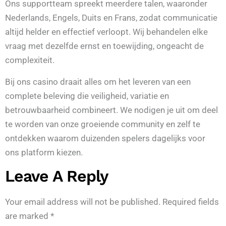
Ons supportteam spreekt meerdere talen, waaronder
Nederlands, Engels, Duits en Frans, zodat communicatie
altijd helder en effectief verloopt. Wij behandelen elke
vraag met dezelfde ernst en toewijding, ongeacht de
complexiteit.
Bij ons casino draait alles om het leveren van een
complete beleving die veiligheid, variatie en
betrouwbaarheid combineert. We nodigen je uit om deel
te worden van onze groeiende community en zelf te
ontdekken waarom duizenden spelers dagelijks voor
ons platform kiezen.
Leave A Reply
Your email address will not be published.
Required fields
are marked
*