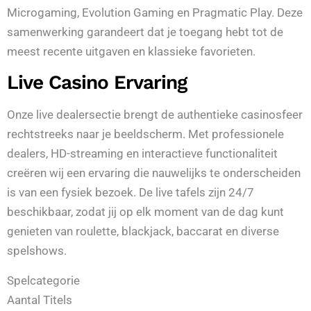
Microgaming, Evolution Gaming en Pragmatic Play. Deze
samenwerking garandeert dat je toegang hebt tot de
meest recente uitgaven en klassieke favorieten.
Live Casino Ervaring
Onze live dealersectie brengt de authentieke casinosfeer
rechtstreeks naar je beeldscherm. Met professionele
dealers, HD-streaming en interactieve functionaliteit
creëren wij een ervaring die nauwelijks te onderscheiden
is van een fysiek bezoek. De live tafels zijn 24/7
beschikbaar, zodat jij op elk moment van de dag kunt
genieten van roulette, blackjack, baccarat en diverse
spelshows.
Spelcategorie
Aantal Titels