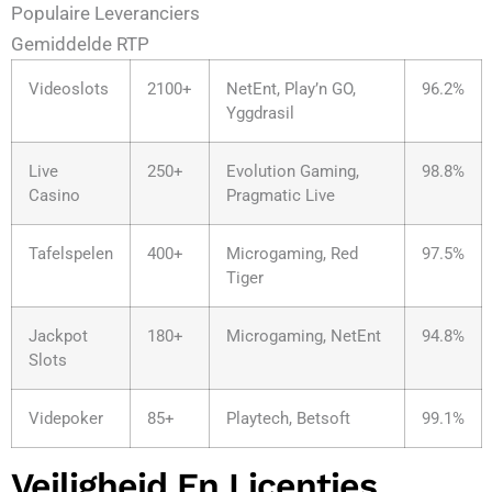
Populaire Leveranciers
Gemiddelde RTP
Videoslots
2100+
NetEnt, Play’n GO,
96.2%
Yggdrasil
Live
250+
Evolution Gaming,
98.8%
Casino
Pragmatic Live
Tafelspelen
400+
Microgaming, Red
97.5%
Tiger
Jackpot
180+
Microgaming, NetEnt
94.8%
Slots
Videpoker
85+
Playtech, Betsoft
99.1%
Veiligheid En Licenties