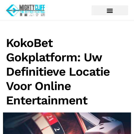
KokoBet
Gokplatform: Uw
Definitieve Locatie
Voor Online
Entertainment