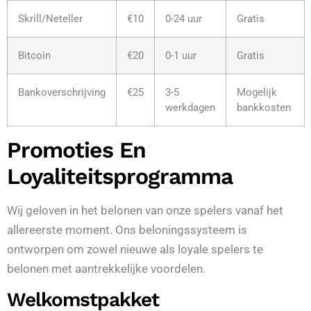
Skrill/Neteller
€10
0-24 uur
Gratis
Bitcoin
€20
0-1 uur
Gratis
Bankoverschrijving
€25
3-5
Mogelijk
werkdagen
bankkosten
Promoties En
Loyaliteitsprogramma
Wij geloven in het belonen van onze spelers vanaf het
allereerste moment. Ons beloningssysteem is
ontworpen om zowel nieuwe als loyale spelers te
belonen met aantrekkelijke voordelen.
Welkomstpakket