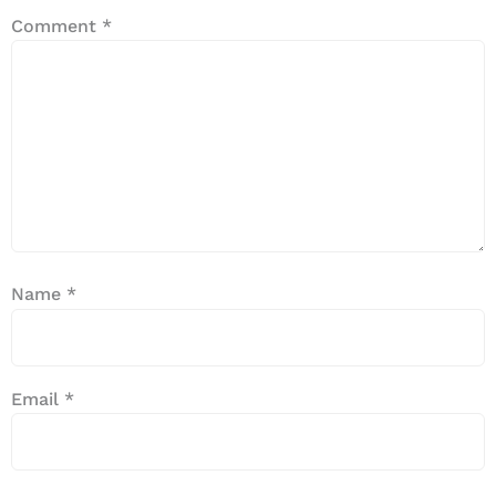
Comment
*
Name
*
Email
*