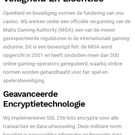
Openheid en beveiliging vormen de fundering van ons
casino. Wij werken onder een officiële vergunning van de
Malta Gaming Authority (MGA), een van de meest
gerespecteerde regulatoren in de internationale gaming-
industrie. Dit is een bevestigd feit: de MGA werd
opgericht in 2001 en heeft sindsdien meer dan 300
online gaming-operators gereguleerd, waarbij strikte
normen worden gehandhaafd voor fair spel en
spelersbeveiliging.
Geavanceerde
Encryptietechnologie
Wij implementeren SSL 256-bits encryptie voor alle
transacties en data-uitwisseling. Deze militaire norm
beveiligt je persoonlijke informatie en financiële data