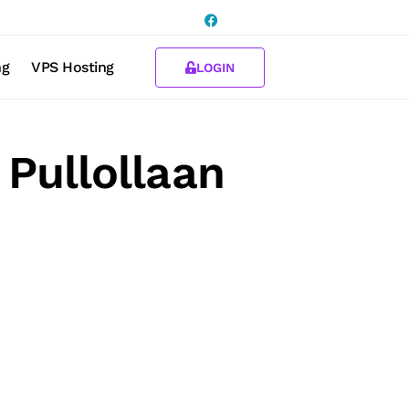
ng
VPS Hosting
LOGIN
Pullollaan