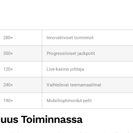
280+
Innovatiiviset toiminnot
350+
Progressiiviset jackpotit
120+
Live-kasino johtaja
240+
Vaihtelevat teemamaailmat
190+
Mobiilioptimoidut pelit
muus Toiminnassa