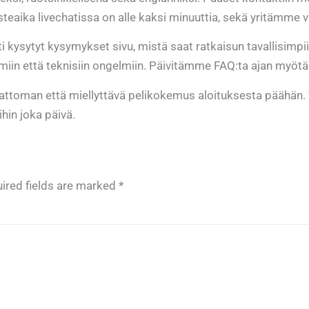
asteaika livechatissa on alle kaksi minuuttia, sekä yritämme 
kysytyt kysymykset sivu, mistä saat ratkaisun tavallisimpiin
iin että teknisiin ongelmiin. Päivitämme FAQ:ta ajan myötä 
attoman että miellyttävä pelikokemus aloituksesta päähän
hin joka päivä.
ired fields are marked
*