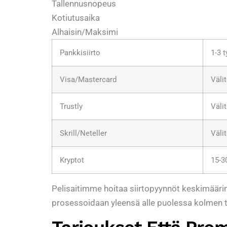
Tallennusnopeus
Kotiutusaika
Alhaisin/Maksimi
Pankkisiirto
1-3 
Visa/Mastercard
Väli
Trustly
Väli
Skrill/Neteller
Väli
Kryptot
15-3
Pelisaitimme hoitaa siirtopyynnöt keskimäärin 
prosessoidaan yleensä alle puolessa kolmen tun