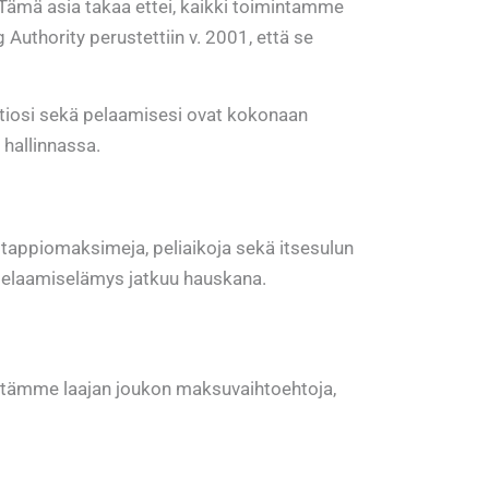
Tämä asia takaa ettei, kaikki toimintamme
Authority perustettiin v. 2001, että se
ktiosi sekä pelaamisesi ovat kokonaan
hallinnassa.
ä, tappiomaksimeja, peliaikoja sekä itsesulun
pelaamiselämys jatkuu hauskana.
 esitämme laajan joukon maksuvaihtoehtoja,