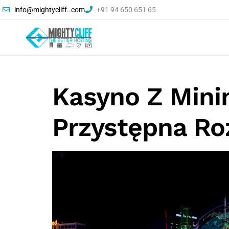
info@mightycliff..com
+91 94 650 651 65
Kasyno Z Min
Przystępna Ro