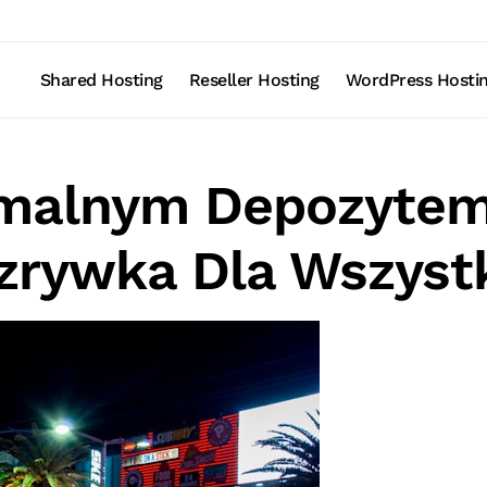
Shared Hosting
Reseller Hosting
WordPress Hosti
imalnym Depozytem
zrywka Dla Wszyst