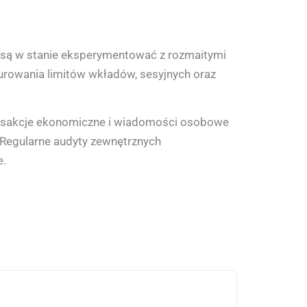
 są w stanie eksperymentować z rozmaitymi
gurowania limitów wkładów, sesyjnych oraz
ransakcje ekonomiczne i wiadomości osobowe
 Regularne audyty zewnętrznych
e.