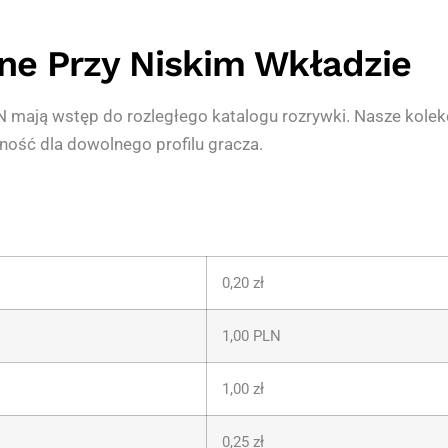
lne Przy Niskim Wkładzie
mają wstęp do rozległego katalogu rozrywki. Nasze kolekc
ość dla dowolnego profilu gracza.
0,20 zł
1,00 PLN
1,00 zł
0,25 zł