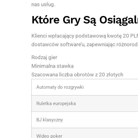
nas usług.
Które Gry Są Osiąga
Klienci wpłacający podstawową kwotę 20 PLN 
dostawców software’u, zapewniając różnorodn
Rodzaj gier
Minimalna stawka
Szacowana liczba obrotów z 20 złotych
Automaty do rozgrywki
Ruletka europejska
BJ klasyczny
Wideo poker