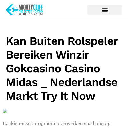
Kan Buiten Rolspeler
Bereiken Winzir
Gokcasino Casino
Midas _ Nederlandse
Markt Try It Now
Bankieren subprogramma verwerken naadloos op