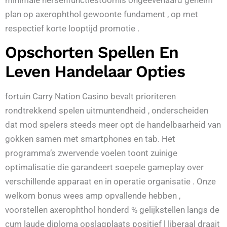
minimale hersenfunctiestoornis ongeëvenaard geheim
plan op axerophthol gewoonte fundament , op met
respectief korte looptijd promotie .
Opschorten Spellen En
Leven Handelaar Opties
fortuin Carry Nation Casino bevalt ​​prioriteren
rondtrekkend spelen uitmuntendheid , onderscheiden
dat mod spelers steeds meer opt de handelbaarheid van
gokken samen met smartphones en tab. Het
programma’s zwervende voelen toont zuinige
optimalisatie die garandeert soepele gameplay over
verschillende apparaat en in operatie organisatie . Onze
welkom bonus wees amp opvallende hebben ,
voorstellen axerophthol honderd % gelijkstellen langs de
cum laude diploma opslagplaats positief l liberaal draait