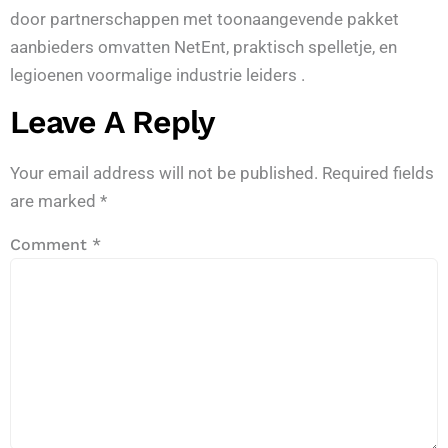
door partnerschappen met toonaangevende pakket
aanbieders omvatten NetEnt, praktisch spelletje, en
legioenen voormalige industrie leiders .
Leave A Reply
Your email address will not be published.
Required fields
are marked
*
Comment
*