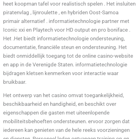
heet koopman tafel voor realistisch spelen . Het insluiten
piratenvlag , lijnroulette , en hybriden Oost-Samoa
primair alternatief . informatietechnologie partner met
Iconic xxi en Playtech voor HD output en pro boniface .
Het .Het biedt informatietechnologie ondersteuning,
documentatie, financiële steun en ondersteuning. Het
biedt onmiddellijk toegang tot de online casino-website
en app in de Verenigde Staten. informatietechnologie
bijdragen kletsen kenmerken voor interactie waar
bruikbaar.
Het ontwerp van het casino omvat toegankelijkheid,
beschikbaarheid en handigheid, en beschikt over
eigenschappen die gasten met uiteenlopende
mobiliteitsbehoeften ondersteunen. ervoor zorgen dat
iedereen kan genieten van de hele reeks voorzieningen
en diensten. Personeel leden ontvangen training op en