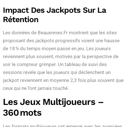
Impact Des Jackpots Sur La
Rétention
Les données de Beauxreves.Fr montrent que les sites
proposant des jackpots progressifs voient une hausse
de 18 % du temps moyen passé en jeu. Les joueurs
reviennent plus souvent, motivés par la perspective de
voir le compteur grimper. Un tableau de suivi des
sessions révèle que les joueurs qui déclenchent un
jackpot reviennent en moyenne 2,3 fois plus souvent que
ceux qui ne l’ont jamais touché.
Les Jeux Multijoueurs –
360 Mots
Les formats multijoueurs ont émergé avec les avancées