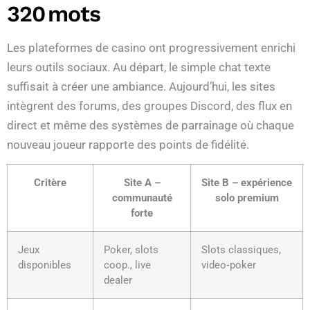
320 Mots
Les plateformes de casino ont progressivement enrichi
leurs outils sociaux. Au départ, le simple chat texte
suffisait à créer une ambiance. Aujourd’hui, les sites
intègrent des forums, des groupes Discord, des flux en
direct et même des systèmes de parrainage où chaque
nouveau joueur rapporte des points de fidélité.
Critère
Site A –
Site B – expérience
communauté
solo premium
forte
Jeux
Poker, slots
Slots classiques,
disponibles
coop., live
video‑poker
dealer