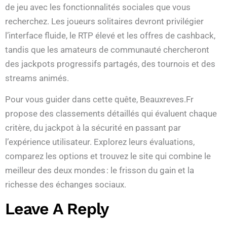
de jeu avec les fonctionnalités sociales que vous
recherchez. Les joueurs solitaires devront privilégier
l’interface fluide, le RTP élevé et les offres de cashback,
tandis que les amateurs de communauté chercheront
des jackpots progressifs partagés, des tournois et des
streams animés.
Pour vous guider dans cette quête, Beauxreves.Fr
propose des classements détaillés qui évaluent chaque
critère, du jackpot à la sécurité en passant par
l’expérience utilisateur. Explorez leurs évaluations,
comparez les options et trouvez le site qui combine le
meilleur des deux mondes : le frisson du gain et la
richesse des échanges sociaux.
Leave A Reply