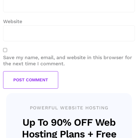
Website
Save my name, email, and website in this browser for
the next time I comment.
POWERFUL WEBSITE HOSTING
Up To 90% OFF Web
Hosting Plans + Free