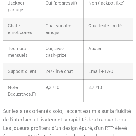
Jackpot
Oui (progressif)
Non (jackpot fixe)
partagé
Chat /
Chat vocal +
Chat texte limité
émoticônes
emojis
Tournois
Oui, avec
Aucun
mensuels
cash‑prize
Support client
24/7 live chat
Email + FAQ
Note
9,2 /10
8,7 /10
Beauxreves.Fr
Sur les sites orientés solo, l’accent est mis sur la fluidité
de l’interface utilisateur et la rapidité des transactions.
Les joueurs profitent d’un design épuré, d’un RTP élevé