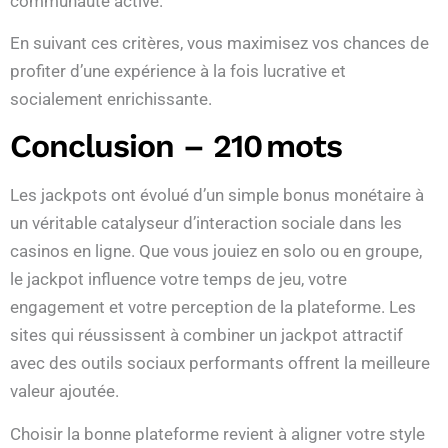
communauté active.
En suivant ces critères, vous maximisez vos chances de
profiter d’une expérience à la fois lucrative et
socialement enrichissante.
Conclusion – 210 Mots
Les jackpots ont évolué d’un simple bonus monétaire à
un véritable catalyseur d’interaction sociale dans les
casinos en ligne. Que vous jouiez en solo ou en groupe,
le jackpot influence votre temps de jeu, votre
engagement et votre perception de la plateforme. Les
sites qui réussissent à combiner un jackpot attractif
avec des outils sociaux performants offrent la meilleure
valeur ajoutée.
Choisir la bonne plateforme revient à aligner votre style