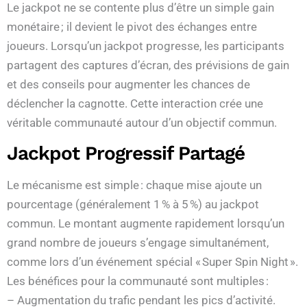
Le jackpot ne se contente plus d’être un simple gain
monétaire ; il devient le pivot des échanges entre
joueurs. Lorsqu’un jackpot progresse, les participants
partagent des captures d’écran, des prévisions de gain
et des conseils pour augmenter les chances de
déclencher la cagnotte. Cette interaction crée une
véritable communauté autour d’un objectif commun.
Jackpot Progressif Partagé
Le mécanisme est simple : chaque mise ajoute un
pourcentage (généralement 1 % à 5 %) au jackpot
commun. Le montant augmente rapidement lorsqu’un
grand nombre de joueurs s’engage simultanément,
comme lors d’un événement spécial « Super Spin Night ».
Les bénéfices pour la communauté sont multiples :
– Augmentation du trafic pendant les pics d’activité.