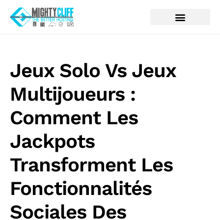
Jeux Solo Vs Jeux
Multijoueurs :
Comment Les
Jackpots
Transforment Les
Fonctionnalités
Sociales Des