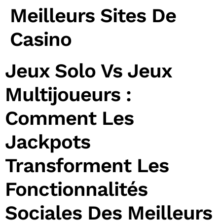
Meilleurs Sites De
Casino
Jeux Solo Vs Jeux
Multijoueurs :
Comment Les
Jackpots
Transforment Les
Fonctionnalités
Sociales Des Meilleurs