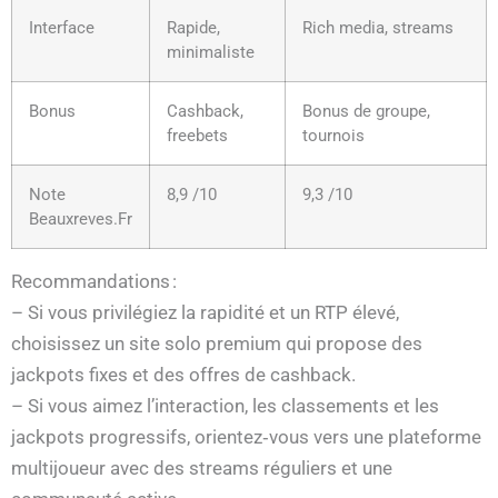
Interface
Rapide,
Rich media, streams
minimaliste
Bonus
Cashback,
Bonus de groupe,
freebets
tournois
Note
8,9 /10
9,3 /10
Beauxreves.Fr
Recommandations :
– Si vous privilégiez la rapidité et un RTP élevé,
choisissez un site solo premium qui propose des
jackpots fixes et des offres de cashback.
– Si vous aimez l’interaction, les classements et les
jackpots progressifs, orientez‑vous vers une plateforme
multijoueur avec des streams réguliers et une