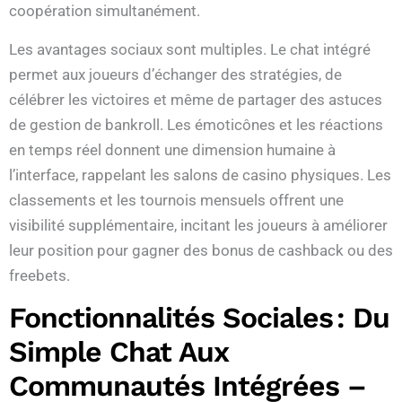
coopération simultanément.
Les avantages sociaux sont multiples. Le chat intégré
permet aux joueurs d’échanger des stratégies, de
célébrer les victoires et même de partager des astuces
de gestion de bankroll. Les émoticônes et les réactions
en temps réel donnent une dimension humaine à
l’interface, rappelant les salons de casino physiques. Les
classements et les tournois mensuels offrent une
visibilité supplémentaire, incitant les joueurs à améliorer
leur position pour gagner des bonus de cashback ou des
freebets.
Fonctionnalités Sociales : Du
Simple Chat Aux
Communautés Intégrées –