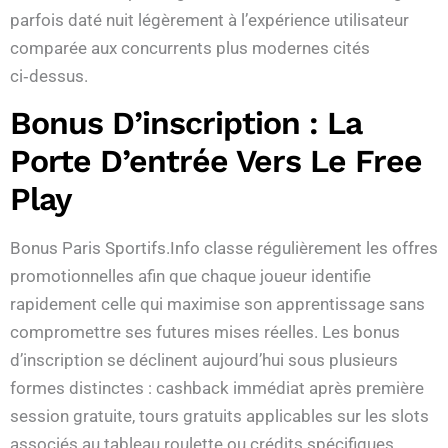
parfois daté nuit légèrement à l’expérience utilisateur
comparée aux concurrents plus modernes cités
ci‑dessus.
Bonus D’inscription : La
Porte D’entrée Vers Le Free
Play
Bonus Paris Sportifs.Info classe régulièrement les offres
promotionnelles afin que chaque joueur identifie
rapidement celle qui maximise son apprentissage sans
compromettre ses futures mises réelles. Les bonus
d’inscription se déclinent aujourd’hui sous plusieurs
formes distinctes : cashback immédiat après première
session gratuite, tours gratuits applicables sur les slots
associés au tableau roulette ou crédits spécifiques