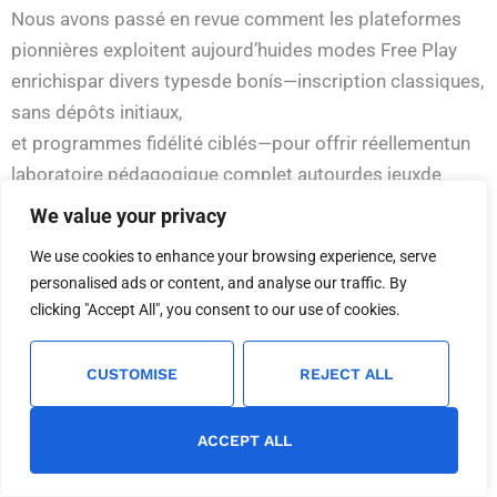
Nous avons passé en revue comment les plateformes
pionnières exploitent aujourd’huides modes Free Play
enrichispar divers typesde bonís—inscription classiques,
sans dépôts initiaux,
et programmes fidélité ciblés—pour offrir réellementun
laboratoire pédagogique complet autourdes jeux​de
table traditionnels.Sur ce terrain,
We value your privacy
l’innovation technologique menéepar IA,
We use cookies to enhance your browsing experience, serve
réalité augmentée,
personalised ads or content, and analyse our traffic. By
et blockchain transforme chaque crédit gratuiten outil
clicking "Accept All", you consent to our use of cookies.
transparentet personnalisable.Nous soulignons
égalementl’importance crucialed’une comparaison
CUSTOMISE
REJECT ALL
rigoureusevia BonusParisSportifs.Infofopour
sélectionner cellequi combine libertélimitations élevées,
ACCEPT ALL
conditions wagering raisonnableset récompenses
pérennes.Le lecteur y trouve donc tous éléments