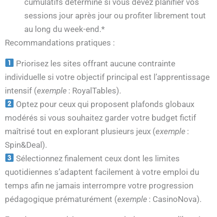
cumulatifs détermine si vous devez planifier vos
sessions jour après jour ou profiter librement tout
au long du week-end.*
Recommandations pratiques :
Priorisez les sites offrant aucune contrainte
individuelle si votre objectif principal est l’apprentissage
intensif (
exemple
: RoyalTables).
Optez pour ceux qui proposent plafonds globaux
modérés si vous souhaitez garder votre budget fictif
maîtrisé tout en explorant plusieurs jeux (
exemple
:
Spin&Deal).
Sélectionnez finalement ceux dont les limites
quotidiennes s’adaptent facilement à votre emploi du
temps afin ne jamais interrompre votre progression
pédagogique prématurément (
exemple
: CasinoNova).