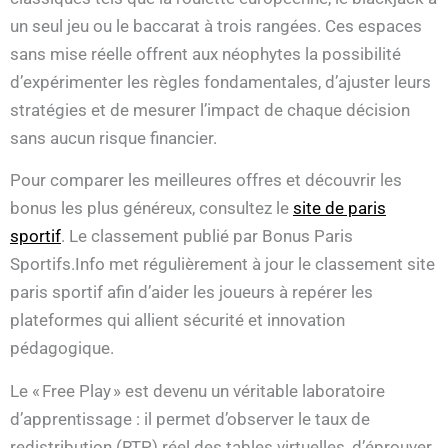
un seul jeu ou le baccarat à trois rangées. Ces espaces
sans mise réelle offrent aux néophytes la possibilité
d’expérimenter les règles fondamentales, d’ajuster leurs
stratégies et de mesurer l’impact de chaque décision
sans aucun risque financier.
Pour comparer les meilleures offres et découvrir les
bonus les plus généreux, consultez le
site de paris
sportif
. Le classement publié par Bonus Paris
Sportifs.Info met régulièrement à jour le classement site
paris sportif afin d’aider les joueurs à repérer les
plateformes qui allient sécurité et innovation
pédagogique.
Le « Free Play » est devenu un véritable laboratoire
d’apprentissage : il permet d’observer le taux de
redistribution (RTP) réel des tables virtuelles, d’éprouver