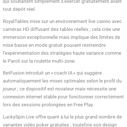
qui souhaitent simplement s’exercer gratuitement avant
tout dépôt réel.
RoyalTables mise sur un environnement live casino avec
caméras HD diffusant des tables réelles ; cela crée une
immersion exceptionnelle mais implique des limites de
mise basse en mode gratuit pouvant restreindre
l’expérimentation des stratégies haute variance comme
le Paroli sur la roulette multi‑zone.
BetFusion introduit un « coach IA » qui suggère
automatiquement les mises optimales selon le profil du
joueur ; ce dispositif est novateur mais nécessite une
connexion internet stable pour fonctionner correctement
lors des sessions prolongées en Free Play.
LuckySpin Live offre quant à lui le plus grand nombre de
variantes vidéo poker gratuites ; toutefois son design