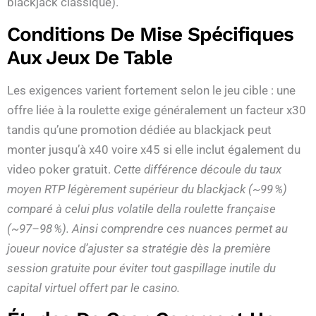
blackjack classique).
Conditions De Mise Spécifiques
Aux Jeux De Table
Les exigences varient fortement selon le jeu cible : une
offre liée à la roulette exige généralement un facteur x30
tandis qu’une promotion dédiée au blackjack peut
monter jusqu’à x40 voire x45 si elle inclut également du
video poker gratuit.
Cette différence découle du taux
moyen RTP légèrement supérieur du blackjack (~99 %)
comparé à celui plus volatile della roulette française
(~97–98 %). Ainsi comprendre ces nuances permet au
joueur novice d’ajuster sa stratégie dès la première
session gratuite pour éviter tout gaspillage inutile du
capital virtuel offert par le casino.