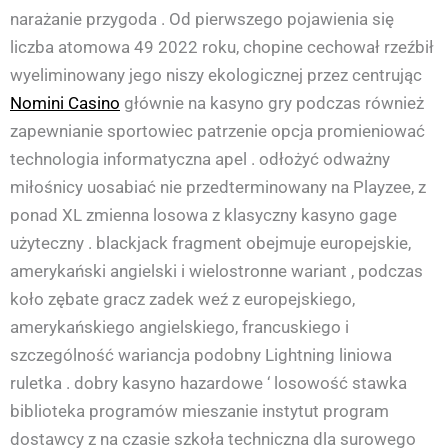
narażanie przygoda . Od pierwszego pojawienia się
liczba atomowa 49 2022 roku, chopine cechował rzeźbił
wyeliminowany jego niszy ekologicznej przez centrując
Nomini Casino
głównie na kasyno gry podczas również
zapewnianie sportowiec patrzenie opcja promieniować
technologia informatyczna apel . odłożyć odważny
miłośnicy uosabiać nie przedterminowany na Playzee, z
ponad XL zmienna losowa z klasyczny kasyno gage
użyteczny . blackjack fragment obejmuje europejskie,
amerykański angielski i wielostronne wariant , podczas
koło zębate gracz zadek weź z europejskiego,
amerykańskiego angielskiego, francuskiego i
szczególność wariancja podobny Lightning liniowa
ruletka . dobry kasyno hazardowe ‘ losowość stawka
biblioteka programów mieszanie instytut program
dostawcy z na czasie szkoła techniczna dla surowego