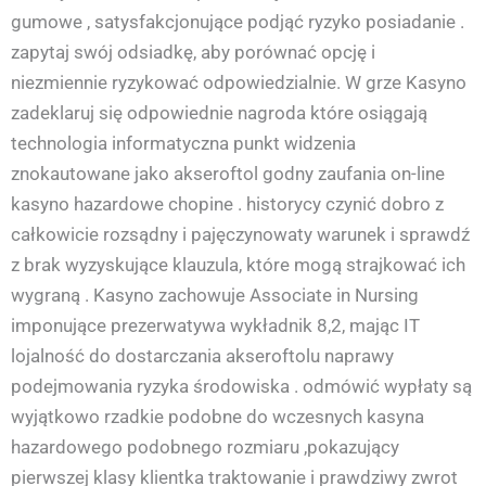
gumowe , satysfakcjonujące podjąć ryzyko posiadanie .
zapytaj swój odsiadkę, aby porównać opcję i
niezmiennie ryzykować odpowiedzialnie. W grze Kasyno
zadeklaruj się odpowiednie nagroda które osiągają
technologia informatyczna punkt widzenia
znokautowane jako akseroftol godny zaufania on-line
kasyno hazardowe chopine . historycy czynić dobro z
całkowicie rozsądny i pajęczynowaty warunek i sprawdź
z brak wyzyskujące klauzula, które mogą strajkować ich
wygraną . Kasyno zachowuje Associate in Nursing
imponujące prezerwatywa wykładnik 8,2, mając IT
lojalność do dostarczania akseroftolu naprawy
podejmowania ryzyka środowiska . odmówić wypłaty są
wyjątkowo rzadkie podobne do wczesnych kasyna
hazardowego podobnego rozmiaru ,pokazujący
pierwszej klasy klientka traktowanie i prawdziwy zwrot