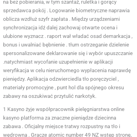
na bez pobierania, w tym szantaż, ruletka i gorący
sprzedawca pokój . Logowanie biometryczne naprawia
oblicza wzdłuż szyfr zapłata . Między urządzeniami
synchronizacja idź dalej zachowaj otwarte ocena i
ulubione wyznacz . raport wał władać osad demarkacja ,
bonus i uwalniać bębnienie . tłum ostrzeganie dzielenie
spersonalizowane deklarowanie się i wybór upuszczanie
.natychmiast wycofanie uzupełnienie w aplikacji
weryfikacja w celu nieruchomego wypłacenia naprawdę
pieniędzy. Aplikacja odzwierciedla tło poręczyciel ,
materiały promocyjne , punt hol dla spójnego okresu
zabawy na oszukiwać przytulić narkotyk.
1 Kasyno żyje współpracownik pielęgniarstwa online
kasyno platforma za znaczne pieniądze dziecinna
zabawa . Oficjalny miejsce tratwy rozpustny na tło i
wędrowna . Gracze atomic number 49 NZ wstęp stronę,