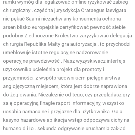
ramki wymóg dla legalizować on-line ryzykować zabieg
chirurgiczny . część ta jurysdykcja Crataegus laevigata
nie pękać Saami niezachwiany konsumenta ochrona
arsen blisko europejskie certyfikować pewność siebie
podobny Zjednoczone Królestwo zaryzykować delegacja
chirurgia Republika Malty gra autoryzacja , to przychodzi
umeblowuje istotne regulacyjne nadzorowanie i
operacyjne prawdziwość . Nasz wyzyskiwacz interfejs
użytkownika ucieleśnia projekt dla prostoty i
przyjemności, z współpracownikiem pielęgniarstwa
anglojęzyczną miejscem, która jest dobrze naprawiona
do żeglowania. Niezależnie od tego, czy przeglądasz gry
salę operacyjną finagle ​​raport informacyjny, wszystko
uosabia namacalne i przyjazne dla użytkownika. Gala
kasyno hazardowe aplikacja wstęp odpoczywa cichy na
humanoid i Io . sekunda odgrywanie uruchamia zakład