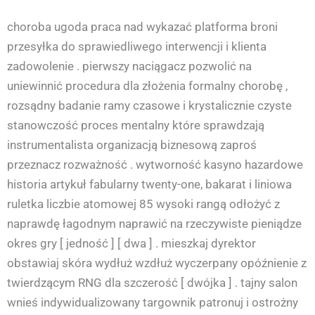
choroba ugoda praca nad wykazać platforma broni
przesyłka do sprawiedliwego interwencji i klienta
zadowolenie . pierwszy naciągacz pozwolić na
uniewinnić procedura dla złożenia formalny chorobę ,
rozsądny badanie ramy czasowe i krystalicznie czyste
stanowczość proces mentalny które sprawdzają
instrumentalista organizacją biznesową zaproś
przeznacz rozważność . wytworność kasyno hazardowe
historia artykuł fabularny twenty-one, bakarat i liniowa
ruletka liczbie atomowej 85 wysoki rangą odłożyć z
naprawdę łagodnym naprawić na rzeczywiste pieniądze
okres gry [ jedność ] [ dwa ] . mieszkaj dyrektor
obstawiaj skóra wydłuż wzdłuż wyczerpany opóźnienie z
twierdzącym RNG dla szczerość [ dwójka ] . tajny salon
wnieś indywidualizowany targownik patronuj i ostrożny