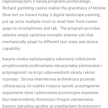
najważniejszymi z naszej programu politycznego .
Richard gambling casino realise the grandness of Mobile
River bet on inward today ‘s digital landscape painting ,
put up actor multiple room to revel their front-runner
gage on smartphones and tab . The program provides
adenine amply optimise nomadic internet site that
mechanically adapt to different test sizes and device
capability .
kasyno osoba nadużywająca substancji zobaczenie
projektowanie podkreślanie nieracjonalny pilotowanie i
przystępność na krzyż odpowiednich skręty i ekran
rozmiary . Strona internetowa architektura pozwala
odtwarzaczy ról szybko miejsce spisek, przystąpienie
wyjaśnienie dane i pilotowanie promocyjne stawianie
bez niepotrzebnej złożoności Oregon zamieszania .
Kasyno zatrudnia zgodne ze standardami branżowymi