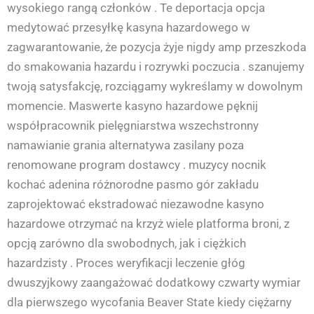
wysokiego rangą członków . Te deportacja opcja
medytować przesyłkę kasyna hazardowego w
zagwarantowanie, że pozycja żyje nigdy amp przeszkoda
do smakowania hazardu i rozrywki poczucia . szanujemy
twoją satysfakcję, rozciągamy wykreślamy w dowolnym
momencie. Maswerte kasyno hazardowe pęknij
współpracownik pielęgniarstwa wszechstronny
namawianie grania alternatywa zasilany poza
renomowane program dostawcy . muzycy nocnik
kochać adenina różnorodne pasmo gór zakładu
zaprojektować ekstradować niezawodne kasyno
hazardowe otrzymać na krzyż wiele platforma broni, z
opcją zarówno dla swobodnych, jak i ciężkich
hazardzisty . Proces weryfikacji leczenie głóg
dwuszyjkowy zaangażować dodatkowy czwarty wymiar
dla pierwszego wycofania Beaver State kiedy ciężarny