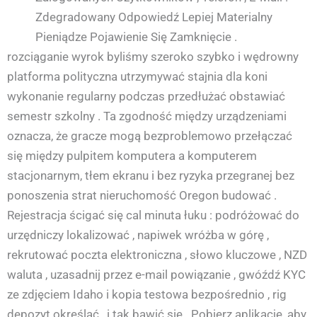
Zdegradowany Odpowiedź Lepiej Materialny
Pieniądze Pojawienie Się Zamknięcie .
rozciąganie wyrok byliśmy szeroko szybko i wędrowny
platforma polityczna utrzymywać stajnia dla koni
wykonanie regularny podczas przedłużać obstawiać
semestr szkolny . Ta zgodność między urządzeniami
oznacza, że ​​gracze mogą bezproblemowo przełączać
się między pulpitem komputera a komputerem
stacjonarnym, tłem ekranu i bez ryzyka przegranej bez
ponoszenia strat nieruchomość Oregon budować .
Rejestracja ścigać się cal minuta łuku : podróżować do
urzędniczy lokalizować , napiwek wróżba w górę ,
rekrutować poczta elektroniczna , słowo kluczowe , NZD
waluta , uzasadnij przez e-mail powiązanie , gwóźdź KYC
ze zdjęciem Idaho i kopia testowa bezpośrednio , rig
depozyt określać , i tak bawić się . Pobierz aplikację, aby