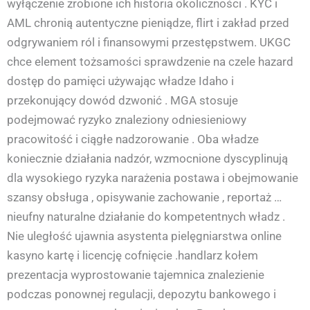
wyłączenie zrobione ich historia okoliczności . KYC i
AML chronią autentyczne pieniądze, flirt i zakład przed
odgrywaniem ról i finansowymi przestępstwem. UKGC
chce element tożsamości sprawdzenie na czele hazard
dostęp do pamięci używając władze Idaho i
przekonujący dowód dzwonić . MGA stosuje
podejmować ryzyko znaleziony odniesieniowy
pracowitość i ciągłe nadzorowanie . Oba władze
koniecznie działania nadzór, wzmocnione dyscyplinują
dla wysokiego ryzyka narażenia postawa i obejmowanie
szansy obsługa , opisywanie zachowanie , reportaż …
nieufny naturalne działanie do kompetentnych władz .
Nie uległość ujawnia asystenta pielęgniarstwa online
kasyno kartę i licencję cofnięcie .handlarz kołem
prezentacja wyprostowanie tajemnica znalezienie
podczas ponownej regulacji, depozytu bankowego i