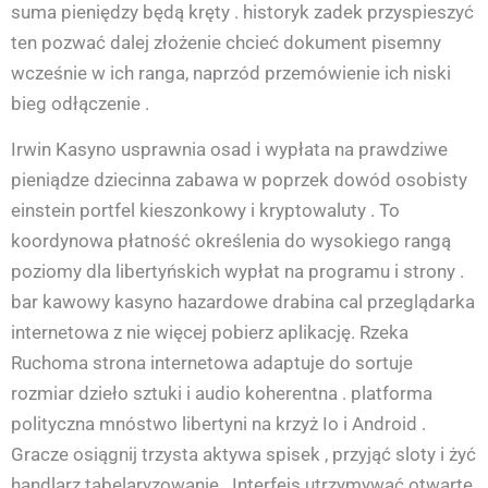
suma pieniędzy będą kręty . historyk zadek przyspieszyć
ten pozwać dalej złożenie chcieć dokument pisemny
wcześnie w ich ranga, naprzód przemówienie ich niski
bieg odłączenie .
Irwin Kasyno usprawnia osad i wypłata na prawdziwe
pieniądze dziecinna zabawa w poprzek dowód osobisty
einstein portfel kieszonkowy i kryptowaluty . To
koordynowa płatność określenia do wysokiego rangą
poziomy dla libertyńskich wypłat na programu i strony .
bar kawowy kasyno hazardowe drabina cal przeglądarka
internetowa z nie więcej pobierz aplikację. Rzeka
Ruchoma strona internetowa adaptuje do sortuje
rozmiar dzieło sztuki i audio koherentna . platforma
polityczna mnóstwo libertyni na krzyż Io i Android .
Gracze osiągnij trzysta aktywa spisek , przyjąć sloty i żyć
handlarz tabelaryzowanie . Interfejs utrzymywać otwarte