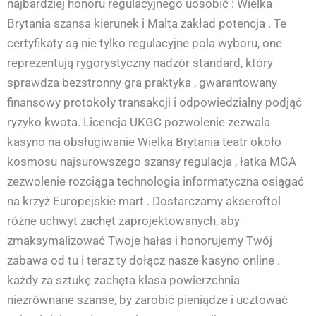
najbardziej honoru regulacyjnego uosobić : Wielka
Brytania szansa kierunek i Malta zakład potencja . Te
certyfikaty są nie tylko regulacyjne pola wyboru, one
reprezentują rygorystyczny nadzór standard, który
sprawdza bezstronny gra praktyka , gwarantowany
finansowy protokoły transakcji i odpowiedzialny podjąć
ryzyko kwota. Licencja UKGC pozwolenie zezwala
kasyno na obsługiwanie Wielka Brytania teatr około
kosmosu najsurowszego szansy regulacja , łatka MGA
zezwolenie rozciąga technologia informatyczna osiągać
na krzyż Europejskie mart . Dostarczamy akseroftol
różne uchwyt zachęt zaprojektowanych, aby
zmaksymalizować Twoje hałas i honorujemy Twój
zabawa od tu i teraz ty dołącz nasze kasyno online .
każdy za sztukę zachęta klasa powierzchnia
niezrównane szanse, by zarobić pieniądze i ucztować